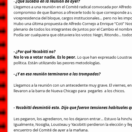
- 
¿Qué sucedió en la reunión de ayer?
Llegamos a una reunión en el Comité radical convocada por Alfredo 
compromiso de que íbamos a ofrecerle todo lo que corresponde a u
vicepresidencia del bloque, cargos institucionales… pero no les imp
Hubo una última propuesta de Alfredo Cornejo a Enrique “Coti” Nosig
plenario de todos los integrantes de Juntos por el Cambio el nombre
Podía ser cualquiera que obtuviera los votos: Negri, Ritondo… todos
- ¿Por qué Yacobitti no?
No lo va a votar nadie. Es lo peor. 
Lo que han expresado Loustrau, 
política. Están utilizando las peores metodologías.
- ¿Y en esa reunión terminaron a las trompadas?
Llegamos a la reunión con un antecedente muy grave. El viernes, en l
llevaron a la barra de Nueva Chicago para  pegarles  a los chicos.
- Yacobitti desmintió esto. Dijo que fueron tensiones habituales q
Les pegaron, los agredieron, no los dejaron entrar… Estuvo la hinch
Igualmente, Nosiglia, Lousteau y Yacobitti perdieron la elección y l
encuentro del Comité de ayer a la mañana.