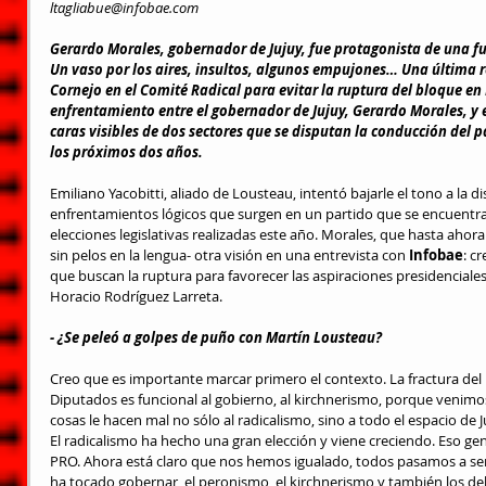
ltagliabue@infobae.com
Gerardo Morales, gobernador de Jujuy, fue protagonista de una f
Un vaso por los aires, insultos, algunos empujones… 
Una última r
Cornejo en el Comité Radical para evitar la ruptura del bloque en
enfrentamiento entre el gobernador de Jujuy, Gerardo Morales, y
caras visibles de dos sectores que se disputan la conducción del pa
los próximos dos años.
Emiliano Yacobitti, aliado de Lousteau, intentó bajarle el tono a la
enfrentamientos lógicos que surgen en un partido que se encuentra 
elecciones legislativas realizadas este año. Morales, que hasta ahor
sin pelos en la lengua- otra visión en una entrevista con 
Infobae
: c
que buscan la ruptura para favorecer las aspiraciones presidenciales
Horacio Rodríguez Larreta.
- ¿Se peleó a golpes de puño con Martín Lousteau?
Creo que es importante marcar primero el contexto. La fractura del 
Diputados es funcional al gobierno, al kirchnerismo, porque venimos
cosas le hacen mal no sólo al radicalismo, sino a todo el espacio de 
El radicalismo ha hecho una gran elección y viene creciendo. Eso ge
PRO. Ahora está claro que nos hemos igualado, todos pasamos a ser 
ha tocado gobernar, el peronismo, el kirchnerismo y también los del