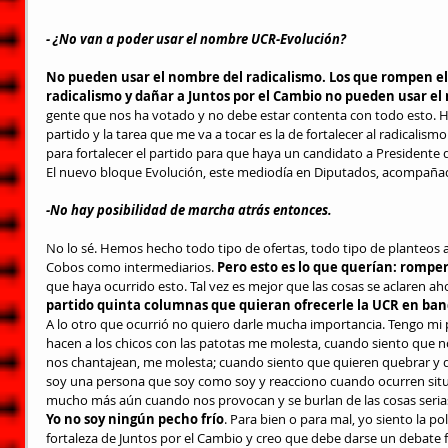
- ¿No van a poder usar el nombre UCR-Evolución?
No pueden usar el nombre del radicalismo. Los que rompen el 
radicalismo y dañar a Juntos por el Cambio no pueden usar e
gente que nos ha votado y no debe estar contenta con todo esto. Ha
partido y la tarea que me va a tocar es la de fortalecer al radicalismo
para fortalecer el partido para que haya un candidato a Presidente 
El nuevo bloque Evolución, este mediodía en Diputados, acompaña
-No hay posibilidad de marcha atrás entonces.
No lo sé. Hemos hecho todo tipo de ofertas, todo tipo de planteos a 
Cobos como intermediarios.
 Pero esto es lo que querían: romper
que haya ocurrido esto. Tal vez es mejor que las cosas se aclaren aho
partido quinta columnas que quieran ofrecerle la UCR en ban
A lo otro que ocurrió no quiero darle mucha importancia. Tengo mi 
hacen a los chicos con las patotas me molesta, cuando siento que 
nos chantajean, me molesta; cuando siento que quieren quebrar y div
soy una persona que soy como soy y reacciono cuando ocurren situa
mucho más aún cuando nos provocan y se burlan de las cosas seri
Yo no soy ningún pecho frío
. Para bien o para mal, yo siento la pol
fortaleza de Juntos por el Cambio y creo que debe darse un debate