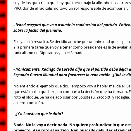
soy de los que creen que hay que meter bajo la alfombra los error
PRO, donde el radicalismo tuvo un rol responsable de acompañar.
- Usted aseguró que va a asumir la conducción del partido. Entie
sobre la fecha del plenario.
Eso ya está resuelto. Se decidió anoche por unanimidad que el plenari
Y la primera tarea que voy a tener como presidente es la de avalar la
radicalismo en Diputados y en el Senado.
- Irónicamente, 
Rodrigo de Loredo dijo que el partido debe dejar at
Segunda Guerra Mundial
 para favorecer la renovación. ¿Qué le di
No entiendo el ejemplo que dio. Tampoco voy a hablar mal de él. Le
que está mal lo que hizo, no comparto la decisión que ha tomado. É
roto el bloque. Se ha dejado usar por Lousteau, Yacobitti y Nosigli
acuerdo porteño.
- ¿Y a Lousteau qué le diría?
Nada. No le voy a decir nada. No quiero profundizar lo que est
proyecto. Han roto el partido. Han buscado debilitar al radica