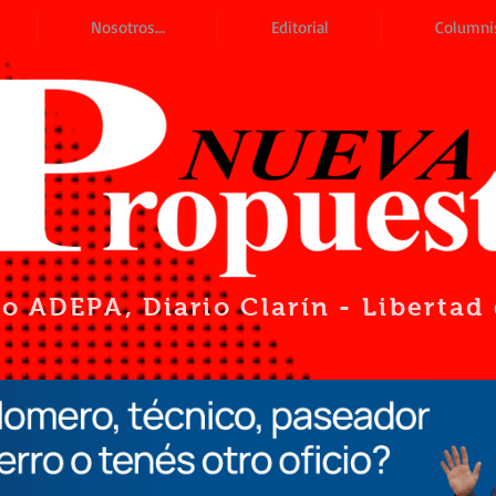
Nosotros...
Editorial
Columni
io ADEPA
, Diario Clarín - Liberta