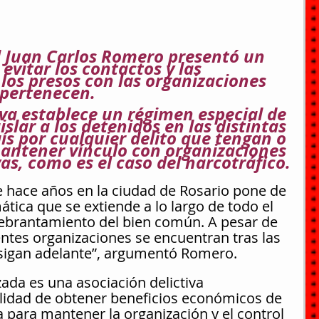
l Juan Carlos Romero presentó un 
evitar los contactos y las 
os presos con las organizaciones 
e pertenecen.
iva establece un régimen especial de 
slar a los detenidos en las distintas 
aís por cualquier delito que tengan o 
ntener vínculo con organizaciones 
vas, como es el caso del narcotráfico.
ve hace años en la ciudad de Rosario pone de 
tica que se extiende a lo largo de todo el 
uebrantamiento del bien común. A pesar de 
entes organizaciones se encuentran tras las 
 sigan adelante”, argumentó Romero.
ada es una asociación delictiva 
lidad de obtener beneficios económicos de 
a para mantener la organización y el control 