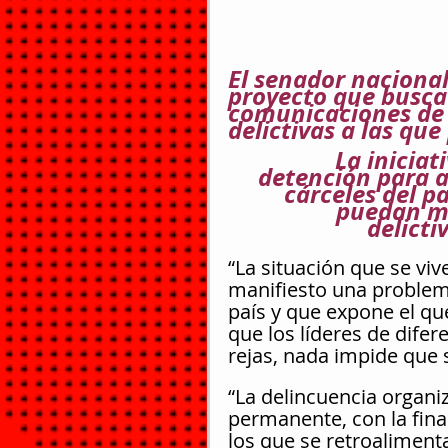
El senador naciona
proyecto que busca 
comunicaciones de l
delictivas a las qu
La iniciat
detención para ai
cárceles del p
puedan ma
delicti
“La situación que se vi
manifiesto una problemá
país y que expone el q
que los líderes de difer
rejas, nada impide que
“La delincuencia organiz
permanente, con la fina
los que se retroaliment