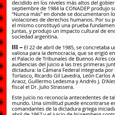
decidido en los niveles más altos del gobiern
septiembre de 1984 la CONADEP produjo s
“Nunca más” en donde se documentaron los
violaciones de derechos humanos. Por su p
el mismo constituyó una prueba fundamental
Juntas, y produjo un impacto cultural de e
sociedad argentina.
III –
 El 22 de abril de 1985, se concretaba 
valiosa para la democracia, que se erigió e
el Palacio de Tribunales de Buenos Aires c
audiencias del juicio a las tres primeras junt
dictadura: la Cámara Federal integrada por l
Torlasco, Ricardo Gil Lavedra, León Carlos A
Araoz, Guillermo Ledesma y Andrés J. D’Ale
fiscal el Dr. Julio Strassera.
Este juicio no reconocía antecedentes de ta
mundo. Una similitud puede encontrarse en l
comandantes de la dictadura griega iniciada
abril de 1967 y el juicio de Nüremberg contr