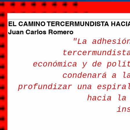
EL CAMINO TERCERMUNDISTA HACIA
Juan Carlos Romero
"La adhesió
tercermundist
económica y de polí
condenará a l
profundizar una espira
hacia la
in