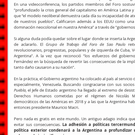
En una videoconferencia, los partidos miembros del Foro sostuv
“profundizado la crisis general del capitalismo en América Latina y
que “el modelo neoliberal demuestra cada día su incapacidad de ate
de nuestros pueblos”. Calificaron además a los EEUU como una
dominación neocolonial en nuestra América” a través de “gobiernos 
Si alguna duda podía quedar sobre el lugar donde se inserta la Arg
de aclararlo. El 
Grupo de Trabajo del Foro de Sao Paulo
 rei
revolucionarios, progresistas, populares y de izquierda de Cuba, Ve
Argentina”. A la vez que reconoció “los esfuerzos del gobiern
Fernández en la búsqueda de revertir las consecuencias de la impla
tanto daño causaron a su nación”.
En la práctica, el Gobierno argentino ha colocado al país al servicio 
especialmente, Venezuela. Buscando congraciarse con sus socios
Puebla
, el Jefe de Estado argentino ha llegado al extremo de desist
Derechos Humanos cometidas por el régimen de Nicolás Mad
democráticos de las Américas en 2018 y a las que la Argentina hab
entonces presidente Mauricio Macri.
Pero nada es gratis en este mundo. Un antiguo adagio indica qu
evitar sus consecuencias. 
La adhesión a políticas tercermund
política exterior condenará a la Argentina a profundizar 