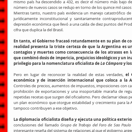
mismo país ha descendido a 432, es decir el número más bajo de
número de nuevos casos se redujo en torno de los quince mil casos 
Mientras tanto, nuestro país evidencia un manejo catastrófico de
jurídicamente inconstitucional y sanitariamente contraproducen
depresión económica que llevó a una caída de diez puntos del Prod
cifra que duplica la del Brasil.
En tanto, el Gobierno fracasó rotundamente en su plan de com
realidad presenta la triste certeza de que la Argentina es u
contagios y muertes como consecuencia de los atrasos en la
que combinó dosis de impericia, prejuicios ideológicos y un i
privilegio para la nomenclatura oficialista de 
La Cámpora
 y lo
Pero en lugar de reconocer la realidad de estas verdades, 
el 
económica y de inserción internacional que coloca a la 
Controles de precios, aumentos de impuestos, imposiciones con carác
prohibición de exportaciones y una insoportable maraña de regula
repetidas recetas que surgen del oficialismo. Pero declamar ideas p
un plan económico que otorgue estabilidad y crecimiento para la 
tampoco contribuyen a ese objetivo.
La diplomacia oficialista diseña y ejecuta una política exter
conclusiones del llamado 
Grupo de Trabajo del Foro de Sao Paulo
interesante reseña del sistema de relaciones al que el gobierno arge