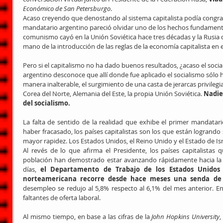
Económico de San Petersburgo
.
Acaso creyendo que denostando al sistema capitalista podía congracia
mandatario argentino pareció olvidar uno de los hechos fundamentale
comunismo cayó en la Unión Soviética hace tres décadas y la Rusia d
mano de la introducción de las reglas de la economía capitalista en e
Pero si el capitalismo no ha dado buenos resultados, ¿acaso el social
argentino desconoce que allí donde fue aplicado el socialismo sólo 
manera inalterable, el surgimiento de una casta de jerarcas privileg
Corea del Norte, Alemania del Este, la propia Unión Soviética. 
Nadie
del socialismo.
La falta de sentido de la realidad que exhibe el primer mandatari
haber fracasado, los países capitalistas son los que están logrando
mayor rapidez. Los Estados Unidos, el Reino Unido y el Estado de Isr
Al revés de lo que afirma el Presidente, los países capitalista
población han demostrado estar avanzando rápidamente hacia la 
días, 
el Departamento de Trabajo de los Estados Unidos
norteamericana recorre desde hace meses una senda de
desempleo se redujo al 5,8% respecto al 6,1% del mes anterior. E
faltantes de oferta laboral.
Al mismo tiempo, en base a las cifras de la 
John Hopkins University
,