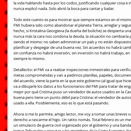
la vida hablando hasta por los codos, justificando cualquier cosa e 
nunca explicó nada. Solo abrió la boca para cantar y bailar.
Todo este cuento es para mostrar que siempre estamos en el mismo l
FMI hubiera sido como abandonar el planeta Tierra, arreglar y segui
hecho, si Kristalina Georgieva (la dueña del boliche) se despierta un
nunca más la cara nos condona la deuda, la situación no cambiaría 
siendo el mismo: no saben administrar un país y no están dispuestos
planificar y despegar de una buena vez. Sin acuerdos no habrá camb
sin confianza no habrá inversión, sin inversión no habrá trabajo, en
siempre lo mismo.
Detallecito: el FMI va a realizar inspecciones trimestrales para verif
metas comprometidas y van a pedirnos planillas, papeles, documentos
del acuerdo, viene la parte en la que este gobierno (al igual que hic
va a dibujarle los datos a los funcionarios del FMI para tratar de e
mejor por qué Cristina puso un vendedor de autos usados en la Casa 
buena pero tiene un punto débil para Cristina: el vendedor de autos
usado a ella. Posiblemente, eso es lo que está pasando.
Ahora si me lo permite, amigo lector, me voy a tomar unas breves 
derecho a rascarme el higo. Un ratito nomás. Total febrero es un mes
un simulacro de guerra civil organizado por el gobierno y una banda 
tomar Tribunales y ejecutar a los miembros de la Corte Suprema. N