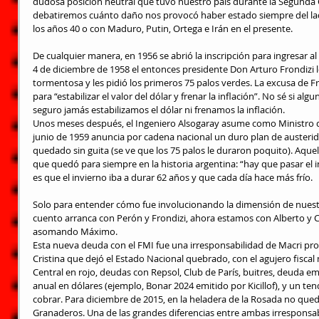
dudosa posición neutral que tuvo nuestro país durante la Segunda 
debatiremos cuánto daño nos provocó haber estado siempre del lado
los años 40 o con Maduro, Putin, Ortega e Irán en el presente.
De cualquier manera, en 1956 se abrió la inscripción para ingresar al 
4 de diciembre de 1958 el entonces presidente Don Arturo Frondizi 
tormentosa y les pidió los primeros 75 palos verdes. La excusa de Fr
para “estabilizar el valor del dólar y frenar la inflación”. No sé si a
seguro jamás estabilizamos el dólar ni frenamos la inflación.
Unos meses después, el Ingeniero Alsogaray asume como Ministro de
junio de 1959 anuncia por cadena nacional un duro plan de austerid
quedado sin guita (se ve que los 75 palos le duraron poquito). Aque
que quedó para siempre en la historia argentina: “hay que pasar el 
es que el invierno iba a durar 62 años y que cada día hace más frío.
Solo para entender cómo fue involucionando la dimensión de nuest
cuento arranca con Perón y Frondizi, ahora estamos con Alberto y Cr
asomando Máximo.
Esta nueva deuda con el FMI fue una irresponsabilidad de Macri pro
Cristina que dejó el Estado Nacional quebrado, con el agujero fiscal 
Central en rojo, deudas con Repsol, Club de París, buitres, deuda e
anual en dólares (ejemplo, Bonar 2024 emitido por Kicillof), y un ten
cobrar. Para diciembre de 2015, en la heladera de la Rosada no queda
Granaderos. Una de las grandes diferencias entre ambas irresponsab