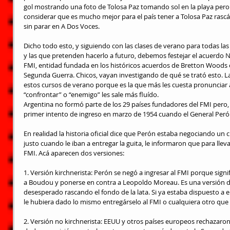
gol mostrando una foto de Tolosa Paz tomando sol en la playa pero e
considerar que es mucho mejor para el país tener a Tolosa Paz rasc
sin parar en A Dos Voces.
Dicho todo esto, y siguiendo con las clases de verano para todas las
y las que pretenden hacerlo a futuro, debemos festejar el acuerdo N
FMI, entidad fundada en los históricos acuerdos de Bretton Woods e
Segunda Guerra. Chicos, vayan investigando de qué se trató esto. La 
estos cursos de verano porque es la que más les cuesta pronunciar a
“confrontar” o “enemigo” les sale más fluído.
Argentina no formó parte de los 29 países fundadores del FMI pero, 
primer intento de ingreso en marzo de 1954 cuando el General Per
En realidad la historia oficial dice que Perón estaba negociando un 
justo cuando le iban a entregar la guita, le informaron que para lleva
FMI. Acá aparecen dos versiones:
1. Versión kirchnerista: Perón se negó a ingresar al FMI porque signi
a Boudou y ponerse en contra a Leopoldo Moreau. Es una versión 
desesperado rascando el fondo de la lata. Si ya estaba dispuesto a e
le hubiera dado lo mismo entregárselo al FMI o cualquiera otro que 
2. Versión no kirchnerista: EEUU y otros países europeos rechazaron 