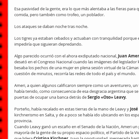
Esa pasividad de la gente, era lo que más alentaba a las fieras para
comida, pero también como trofeo, un poblador.
Los ataques se daban noche tras noche.
Los tigres ya estaban cebados y actuaban con tranquilidad porque 
impediría que siguieran depredando.
Algo parecido ocurrió con el ahora exdiputado nacional, 
Juan Ameri
desató en el Congreso Nacional cuando las imágenes del legislador k
besaba los pechos de una mujer en plena sesión virtual de la Cámara
cuestión de minutos, recorría las redes de todo el país y el mundo.
Ameri, a quien algunos calificaron siempre como un aventurero, un ve
había tenido, como consecuencia de esa desgracia argentina que se l
puertas de ocupar una banca detrás de 
Sergio «Oso» Leavy.
Porteño, había recalado en estas tierras de la mano de Leavy y 
José
kirchnerismo en Salta, y de a poco se había ido ubicando en los espac
provincia.
Cuando Leavy ganó un escaño en el Senado de la Nación, Ameri un 
mayoría de la gente de su propio espacio político, el Partido de la Vi
que lidera 
Cristina Kirchner,
 tuvo la oportunidad, inesperada hast