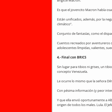
Brigitte Macron.
Es que el jovencito Macron había os
Están unificados, además, por la nega
climático”.
Conjunto de fantasías, como el dispar
Cuentos recreados por aventureros d
adolescentes límpidas, valientes, su
4.- Final con BRICS
Sin lugar para tibios ni grises, un ti
concepto Venezuela.
Le ocurre lo mismo que la señora Dilm
Con pésima información (y peor inter
Y que ella envió oportunamente a Albert
origen de todos los males. Lula. El Je