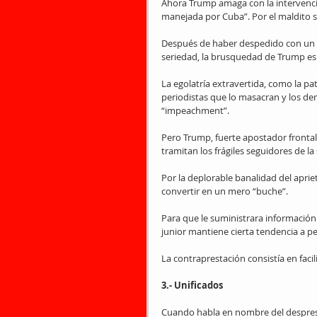
Ahora Trump amaga con la intervenció
manejada por Cuba”. Por el maldito so
Después de haber despedido con un tu
seriedad, la brusquedad de Trump e
La egolatría extravertida, como la pa
periodistas que lo masacran y los dem
“impeachment”.
Pero Trump, fuerte apostador frontal, 
tramitan los frágiles seguidores de l
Por la deplorable banalidad del apriet
convertir en un mero “buche”.
Para que le suministrara información 
junior mantiene cierta tendencia a p
La contraprestación consistía en facil
3.- Unificados
Cuando habla en nombre del desprest