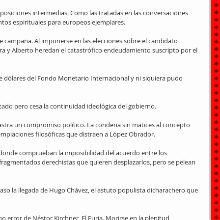
 O posiciones intermedias. Como las tratadas en las conversaciones 
ntos espirituales para europeos ejemplares.
de campaña. Al imponerse en las elecciones sobre el candidato 
a y Alberto heredan el catastrófico endeudamiento suscripto por el 
de dólares del Fondo Monetario Internacional y ni siquiera pudo 
stado pero cesa la continuidad ideológica del gobierno.
astra un compromiso político. La condena sin matices al concepto 
emplaciones filosóficas que distraen a López Obrador.
, donde comprueban la imposibilidad del acuerdo entre los 
s fragmentados derechistas que quieren desplazarlos, pero se pelean 
so la llegada de Hugo Chávez, el astuto populista dicharachero que 
o error de Néstor Kirchner, El Furia. Morirse en la plenitud 