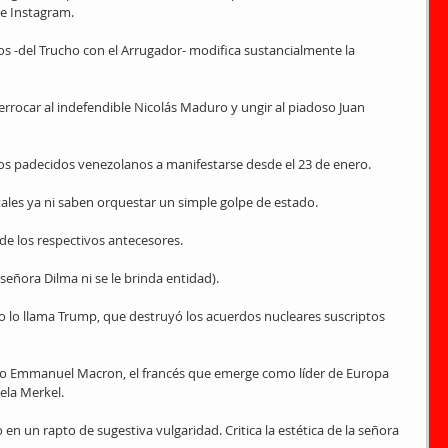
de Instagram.
os -del Trucho con el Arrugador- modifica sustancialmente la 
rrocar al indefendible Nicolás Maduro y ungir al piadoso Juan 
os padecidos venezolanos a manifestarse desde el 23 de enero.
tales ya ni saben orquestar un simple golpe de estado.
e los respectivos antecesores.
 señora Dilma ni se le brinda entidad).
 lo llama Trump, que destruyó los acuerdos nucleares suscriptos 
mo Emmanuel Macron, el francés que emerge como líder de Europa 
gela Merkel.
n un rapto de sugestiva vulgaridad. Critica la estética de la señora 