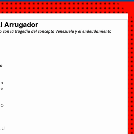
El Arrugador
o con la tragedia del concepto Venezuela y el endeudamiento 
o 
n 
de 
 O 
 El 