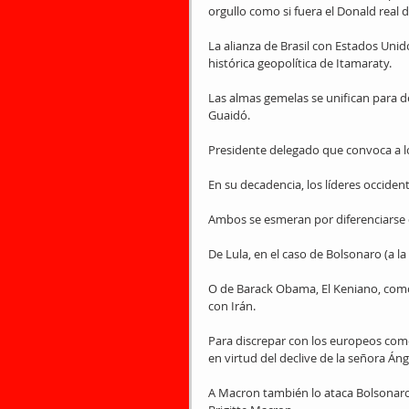
orgullo como si fuera el Donald real 
La alianza de Brasil con Estados Unid
histórica geopolítica de Itamaraty.
Las almas gemelas se unifican para de
Guaidó.
Presidente delegado que convoca a l
En su decadencia, los líderes occiden
Ambos se esmeran por diferenciarse d
De Lula, en el caso de Bolsonaro (a la
O de Barack Obama, El Keniano, como
con Irán.
Para discrepar con los europeos co
en virtud del declive de la señora Án
A Macron también lo ataca Bolsonaro e