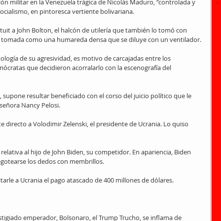
n militar en la Venezuela trágica de Nicolás Maduro, “controlada y 
cialismo, en pintoresca vertiente bolivariana.
it a John Bolton, el halcón de utilería que también lo tomó con 
s tomada como una humareda densa que se diluye con un ventilador.
tología de su agresividad, es motivo de carcajadas entre los 
ócratas que decidieron acorralarlo con la escenografía del 
supone resultar beneficiado con el corso del juicio político que le 
a señora Nancy Pelosi.
e directo a Volodimir Zelenski, el presidente de Ucrania. Lo quiso 
relativa al hijo de John Biden, su competidor. En apariencia, Biden 
egotearse los dedos con membrillos.
itarle a Ucrania el pago atascado de 400 millones de dólares.
igiado emperador, Bolsonaro, el Trump Trucho, se inflama de 