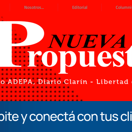
Nosotros...
Editorial
Columni
io ADEPA
, Diario Clarín - Liberta