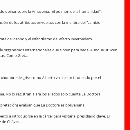
ado opinar sobre la Amazonia, “el pulmón de la humanidad”.
ción de los atributos envueltos con la mentira del “cambio 
ate del ozono y el infantilismo del efecto invernadero.
e organismos internacionales que sirven para nada. Aunque utilicen 
ecas. Como Greta.
bio «hombre de gris» como Alberto va a estar tironeado por el 
a. No lo registran. Para los aliados solo cuenta La Doctora.
pretación) evalúan que La Doctora es bolivariana.
o a introducirse en la cárcel para visitar al presidiario clave. El 
fe de Chávez.