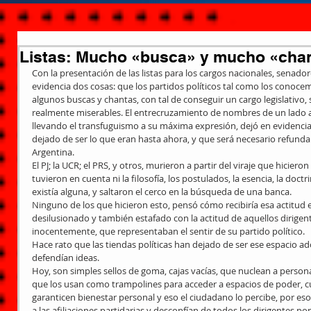
Listas: Mucho «busca» y mucho «cha
Con la presentación de las listas para los cargos nacionales, senad
evidencia dos cosas: que los partidos políticos tal como los conoce
algunos buscas y chantas, con tal de conseguir un cargo legislativo,
realmente miserables. El entrecruzamiento de nombres de un lado a 
llevando el transfuguismo a su máxima expresión, dejó en evidencia 
dejado de ser lo que eran hasta ahora, y que será necesario refundar 
Argentina.
El PJ; la UCR; el PRS, y otros, murieron a partir del viraje que hicier
tuvieron en cuenta ni la filosofía, los postulados, la esencia, la doctri
existía alguna, y saltaron el cerco en la búsqueda de una banca.
Ninguno de los que hicieron esto, pensó cómo recibiría esa actitud e
desilusionado y también estafado con la actitud de aquellos dirigen
inocentemente, que representaban el sentir de su partido político.
Hace rato que las tiendas políticas han dejado de ser ese espacio ad
defendían ideas.
Hoy, son simples sellos de goma, cajas vacías, que nuclean a person
que los usan como trampolines para acceder a espacios de poder, cu
garanticen bienestar personal y eso el ciudadano lo percibe, por es
a las afiliaciones partidarias y desconfían de todos los dirigentes 