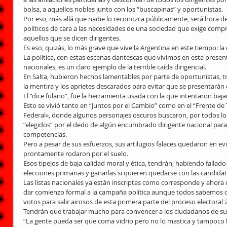
bolsa, a aquellos nobles junto con los “buscapinas” y oportunistas.
Por eso, más allá que nadie lo reconozca públicamente, será hora d
políticos de cara a las necesidades de una sociedad que exige comp
aquellos que se dicen dirigentes.
Es eso, quizás, lo más grave que vive la Argentina en este tiempo: la cr
La política, con estas escenas dantescas que vivimos en esta present
nacionales, es un claro ejemplo de la terrible caída dirigencial.
En Salta, hubieron hechos lamentables por parte de oportunistas, tr
la mentira y los aprietes descarados para evitar que se presentarán otr
El “dice fulano”, fue la herramienta usada con la que intentaron baja
Esto se vivió tanto en “Juntos por el Cambio” como en el “Frente d
Federal», donde algunos personajes oscuros buscaron, por todos lo
“elegidos” por el dedo de algún encumbrado dirigente nacional para
competencias.
Pero a pesar de sus esfuerzos, sus artilugios falaces quedaron en ev
prontamente rodaron por el suelo.
Esos tipejos de baja calidad moral y ética, tendrán, habiendo fallado s
elecciones primarias y ganarlas si quieren quedarse con las candidat
Las listas nacionales ya están inscriptas como corresponde y ahora d
dar comienzo formal a la campaña política aunque todos sabemos qu
votos para salir airosos de esta primera parte del proceso electoral 
Tendrán que trabajar mucho para convencer a los ciudadanos de su
“La gente pueda ser que coma vidrio pero no lo mastica y tampoco l