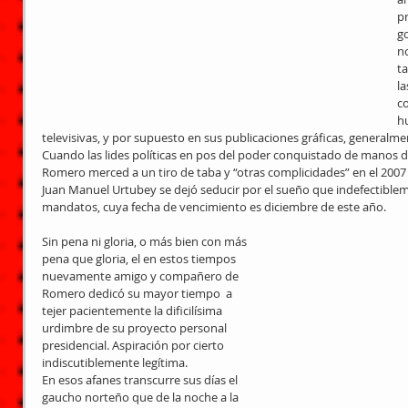
p
g
n
ta
la
c
h
televisivas, y por supuesto en sus publicaciones gráficas, generalme
Cuando las lides políticas en pos del poder conquistado de manos d
Romero merced a un tiro de taba y “otras complicidades” en el 2007 tr
Juan Manuel Urtubey se dejó seducir por el sueño que indefectibleme
mandatos, cuya fecha de vencimiento es diciembre de este año.
Sin pena ni gloria, o más bien con más 
pena que gloria, el en estos tiempos 
nuevamente amigo y compañero de 
Romero dedicó su mayor tiempo  a 
tejer pacientemente la dificilísima 
urdimbre de su proyecto personal 
presidencial. Aspiración por cierto 
indiscutiblemente legítima.
En esos afanes transcurre sus días el 
gaucho norteño que de la noche a la 