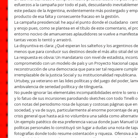
esfuerzos a la campaña por todo el país, descuidando inevitableme
este pedazo de la Argentina, evidentemente más postergado y em
producto de esa falta y consecuente fracaso en la gestión.
La campaña presidencial: he aquí el punto donde el ciudadano  cen
y enojo pues, como se plantea en el título de este comentario, el p
entorno nocivo de amanuenses aplaudidores se vuelve a manifestar 
tantas veces lo tentó y arrastró.
La disyuntiva es clara: ¿Qué esperan los salteños y los argentinos 
menos que para conducir sus destinos desde el más alto sitial del 
La respuesta es obvia: Un mandatario con nivel de estadista, inco
comprometido con un modelo de país y un Proyecto Nacional capaz
reconstrucción de una democracia que para ser tal requiere cumplir s
irremplazable de la Justicia Social y su institucionalidad republicana.
Urtubey, ya veterano en las lides políticas y del juego del poder, 
ambivalencia de seriedad política y de tilinguería.
No puede ignorar las elementales incompatibilidades entre lo serio 
y lo fatuo de sus incursiones parodiando sketches con todo Tinelli 
con notas del periodismo rosa de lujosas y costosas páginas que en 
sociedad, y va de suyo, particularmente al enorme porcentaje de ar
crisis general que hasta acá no vislumbra una salida como alternativ
Un ejemplo patético de esa preferencia vacua donde Juan Manuel Ur
políticas personales lo constituyó sin lugar a dudas una nota de tap
fotografías donde todo resume ostentación y riqueza.  Ofensiva a la 