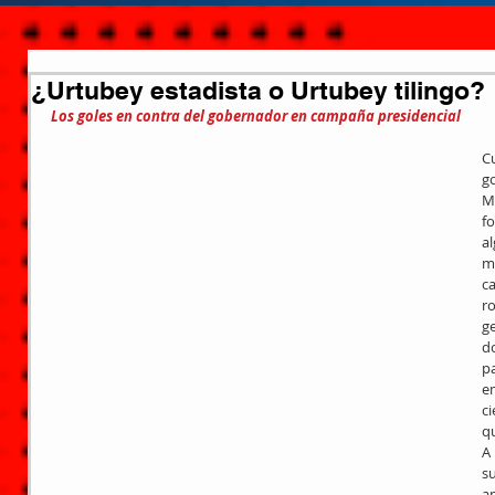
¿Urtubey estadista o Urtubey tilingo?
Los goles en contra del gobernador en campaña presidencial
C
go
M
fo
al
m
ca
r
ge
d
p
e
ci
qu
A 
su
a