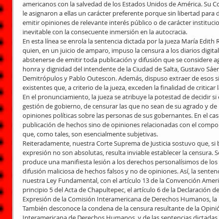
americanos con la salvedad de los Estados Unidos de América. Su Con
le asignaron a ellas un carácter preferente porque sin libertad para 
emitir opiniones de relevante interés público o de carácter instituci
inevitable con la consecuente inmersión en la autocracia.
En esta línea se enrola la sentencia dictada por la jueza María Edith 
quien, en un juicio de amparo, impuso la censura a los diarios digit
abstenerse de emitir toda publicación y difusión que se considere agr
honra y dignidad del intendente de la Ciudad de Salta, Gustavo Sáen
Demitrópulos y Pablo Outescon. Además, dispuso extraer de esos sit
existentes que, a criterio de la jueza, exceden la finalidad de criticar 
En el pronunciamiento, la jueza se atribuye la potestad de decidir si e
gestión de gobierno, de censurar las que no sean de su agrado y de i
opiniones políticas sobre las personas de sus gobernantes. En el caso
publicación de hechos sino de opiniones relacionadas con el compo
que, como tales, son esencialmente subjetivas.
Reiteradamente, nuestra Corte Suprema de Justicia sostuvo que, si b
expresión no son absolutas, resulta inviable establecer la censura. S
produce una manifiesta lesión a los derechos personalísimos de los 
difusión maliciosa de hechos falsos y no de opiniones. Así, la sentenci
nuestra Ley Fundamental, con el artículo 13 de la Convención Ame
principio 5 del Acta de Chapultepec, el artículo 6 de la Declaración d
Expresión de la Comisión Interamericana de Derechos Humanos, la l
También desconoce la condena de la censura resultante de la Opinió
Interamericana de Derechos Humanos, y de las sentencias dictadas, e