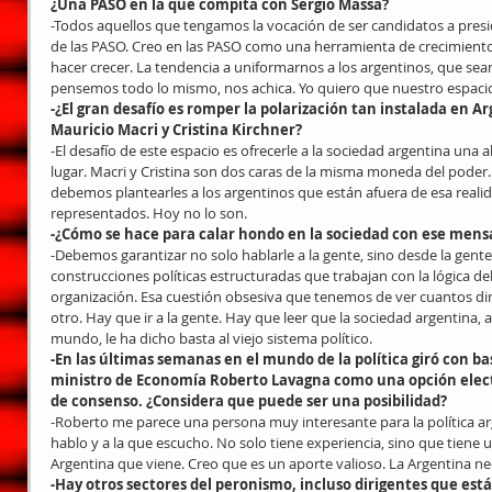
¿Una PASO en la que compita con Sergio Massa?
-Todos aquellos que tengamos la vocación de ser candidatos a presid
de las PASO. Creo en las PASO como una herramienta de crecimiento
hacer crecer. La tendencia a uniformarnos a los argentinos, que se
pensemos todo lo mismo, nos achica. Yo quiero que nuestro espaci
-¿El gran desafío es romper la polarización tan instalada en Ar
Mauricio Macri y Cristina Kirchner?
-El desafío de este espacio es ofrecerle a la sociedad argentina una a
lugar. Macri y Cristina son dos caras de la misma moneda del poder.
debemos plantearles a los argentinos que están afuera de esa realida
representados. Hoy no lo son.
-¿Cómo se hace para calar hondo en la sociedad con ese mens
-Debemos garantizar no solo hablarle a la gente, sino desde la gente. S
construcciones políticas estructuradas que trabajan con la lógica d
organización. Esa cuestión obsesiva que tenemos de ver cuantos dir
otro. Hay que ir a la gente. Hay que leer que la sociedad argentina, 
mundo, le ha dicho basta al viejo sistema político.
-En las últimas semanas en el mundo de la política giró con ba
ministro de Economía Roberto Lavagna como una opción elect
de consenso. ¿Considera que puede ser una posibilidad?
-Roberto me parece una persona muy interesante para la política ar
hablo y a la que escucho. No solo tiene experiencia, sino que tiene 
Argentina que viene. Creo que es un aporte valioso. La Argentina ne
-Hay otros sectores del peronismo, incluso dirigentes que está