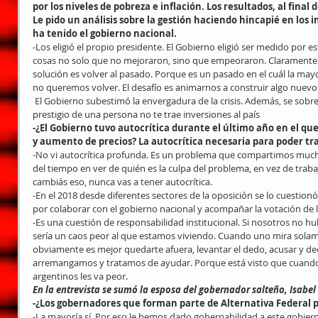
por los niveles de pobreza e inflación. Los resultados, al final 
Le pido un análisis sobre la gestión haciendo hincapié en los
ha tenido el gobierno nacional.
-Los eligió el propio presidente. El Gobierno eligió ser medido por es
cosas no solo que no mejoraron, sino que empeoraron. Claramente 
solución es volver al pasado. Porque es un pasado en el cuál la mayor
no queremos volver. El desafío es animarnos a construir algo nuevo
 El Gobierno subestimó la envergadura de la crisis. Además, se sobrestimó el prestigio del presidente. El 
prestigio de una persona no te trae inversiones al país
-¿El Gobierno tuvo autocrítica durante el último año en el q
y aumento de precios? La autocrítica necesaria para poder tr
-No vi autocrítica profunda. Es un problema que compartimos mucho
del tiempo en ver de quién es la culpa del problema, en vez de traba
cambiás eso, nunca vas a tener autocrítica.
-En el 2018 desde diferentes sectores de la oposición se lo cuestio
por colaborar con el gobierno nacional y acompañar la votación de
-Es una cuestión de responsabilidad institucional. Si nosotros no h
sería un caos peor al que estamos viviendo. Cuando uno mira solamen
obviamente es mejor quedarte afuera, levantar el dedo, acusar y de
arremangamos y tratamos de ayudar. Porque está visto que cuando a
argentinos les va peor.
En la entrevista se sumó la esposa del gobernador salteño, Isabe
-¿Los gobernadores que forman parte de Alternativa Federal 
-La mayoría sí. Por eso le hemos dado gobernabilidad a este gobierno