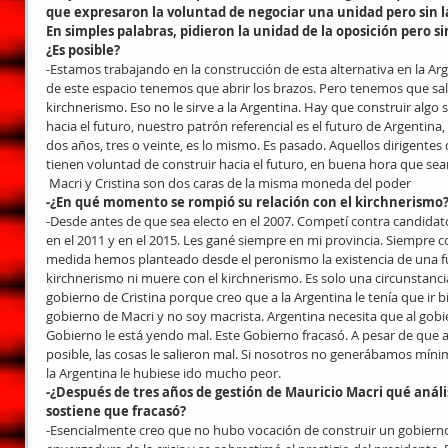
que expresaron la voluntad de negociar una unidad pero sin l
En simples palabras, pidieron la unidad de la oposición pero sin
¿Es posible?
-Estamos trabajando en la construcción de esta alternativa en la Ar
de este espacio tenemos que abrir los brazos. Pero tenemos que sali
kirchnerismo. Eso no le sirve a la Argentina. Hay que construir algo
hacia el futuro, nuestro patrón referencial es el futuro de Argentina,
dos años, tres o veinte, es lo mismo. Es pasado. Aquellos dirigente
tienen voluntad de construir hacia el futuro, en buena hora que sea
 Macri y Cristina son dos caras de la misma moneda del poder
-¿En qué momento se rompió su relación con el kirchnerismo
-Desde antes de que sea electo en el 2007. Competí contra candidato
en el 2011 y en el 2015. Les gané siempre en mi provincia. Siempre 
medida hemos planteado desde el peronismo la existencia de una fue
kirchnerismo ni muere con el kirchnerismo. Es solo una circunstancia
gobierno de Cristina porque creo que a la Argentina le tenía que ir b
gobierno de Macri y no soy macrista. Argentina necesita que al gobie
Gobierno le está yendo mal. Este Gobierno fracasó. A pesar de que
posible, las cosas le salieron mal. Si nosotros no generábamos míni
la Argentina le hubiese ido mucho peor.
-¿Después de tres años de gestión de Mauricio Macri qué anális
sostiene que fracasó?
-Esencialmente creo que no hubo vocación de construir un gobierno