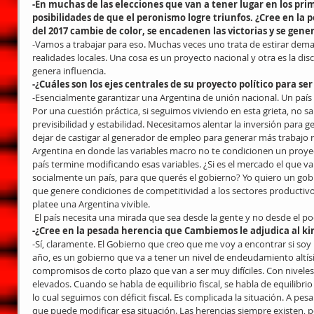
-En muchas de las elecciones que van a tener lugar en los pr
posibilidades de que el peronismo logre triunfos. ¿Cree en la po
del 2017 cambie de color, se encadenen las victorias y se gene
-Vamos a trabajar para eso. Muchas veces uno trata de estirar demas
realidades locales. Una cosa es un proyecto nacional y otra es la di
genera influencia.
-¿Cuáles son los ejes centrales de su proyecto político para ser
-Esencialmente garantizar una Argentina de unión nacional. Un país
Por una cuestión práctica, si seguimos viviendo en esta grieta, no s
previsibilidad y estabilidad. Necesitamos alentar la inversión para
dejar de castigar al generador de empleo para generar más trabajo 
Argentina en donde las variables macro no te condicionen un proyec
país termine modificando esas variables. ¿Si es el mercado el que v
socialmente un país, para que querés el gobierno? Yo quiero un gob
que genere condiciones de competitividad a los sectores productivos
platee una Argentina vivible.
 El país necesita una mirada que sea desde la gente y no desde el p
-¿Cree en la pesada herencia que Cambiemos le adjudica al k
-Sí, claramente. El Gobierno que creo que me voy a encontrar si soy 
año, es un gobierno que va a tener un nivel de endeudamiento altís
compromisos de corto plazo que van a ser muy difíciles. Con niveles de
elevados. Cuando se habla de equilibrio fiscal, se habla de equilibrio
lo cual seguimos con déficit fiscal. Es complicada la situación. A pes
que puede modificar esa situación. Las herencias siempre existen, 