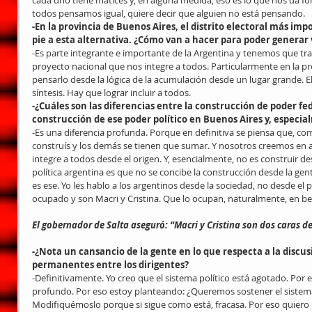
cada uno tiene matices y, en alguna medida, eso es lo que nos da fo
todos pensamos igual, quiere decir que alguien no está pensando.
-En la provincia de Buenos Aires, el distrito electoral más impo
pie a esta alternativa. ¿Cómo van a hacer para poder generar 
-Es parte integrante e importante de la Argentina y tenemos que tra
proyecto nacional que nos integre a todos. Particularmente en la pr
pensarlo desde la lógica de la acumulación desde un lugar grande. E
síntesis. Hay que lograr incluir a todos.
-¿Cuáles son las diferencias entre la construcción de poder fed
construcción de ese poder político en Buenos Aires y, especi
-Es una diferencia profunda. Porque en definitiva se piensa que, co
construís y los demás se tienen que sumar. Y nosotros creemos en a
integre a todos desde el origen. Y, esencialmente, no es construir desd
política argentina es que no se concibe la construcción desde la gent
es ese. Yo les hablo a los argentinos desde la sociedad, no desde el 
ocupado y son Macri y Cristina. Que lo ocupan, naturalmente, en ben
El gobernador de Salta aseguró: “Macri y Cristina son dos caras
-¿Nota un cansancio de la gente en lo que respecta a la discusi
permanentes entre los dirigentes?
-Definitivamente. Yo creo que el sistema político está agotado. Por
profundo. Por eso estoy planteando: ¿Queremos sostener el sistem
Modifiquémoslo porque si sigue como está, fracasa. Por eso quiero 