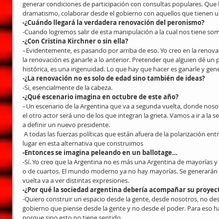
generar condiciones de participación con consultas populares. Que l
dramatismo, colaborar desde el gobierno con aquellos que tienen u
-¿Cuándo llegará la verdadera renovación del peronismo?
-Cuando logremos salir de esta manipulación a la cual nos tiene som
-¿Con Cristina Kirchner o sin ella?
–Evidentemente, es pasando por arriba de eso. Yo creo en la renovac
la renovación es ganarle a lo anterior. Pretender que alguien dé un
histórica, es una ingenuidad. Lo que hay que hacer es ganarle y gen
-¿La renovación no es solo de edad sino también de ideas?
-Si, esencialmente de la cabeza.
-¿Qué escenario imagina en octubre de este año?
–Un escenario de la Argentina que va a segunda vuelta, donde nosot
el otro actor será uno de los que integran la grieta. Vamos a ir a l
a definir un nuevo presidente.
 A todas las fuerzas políticas que están afuera de la polarización entre Macri y Cristina hay que darles un 
lugar en esta alternativa que construimos
-Entonces se imagina peleando en un ballotage…
-Sí. Yo creo que la Argentina no es más una Argentina de mayorías y 
o de cuartos. El mundo moderno ya no hay mayorías. Se generarán 
vuelta va a ver distintas expresiones.
-¿Por qué la sociedad argentina debería acompañar su proyect
-Quiero construir un espacio desde la gente, desde nosotros, no de
gobierno que piense desde la gente y no desde el poder. Para eso ha
porque sino esto no tiene sentido.