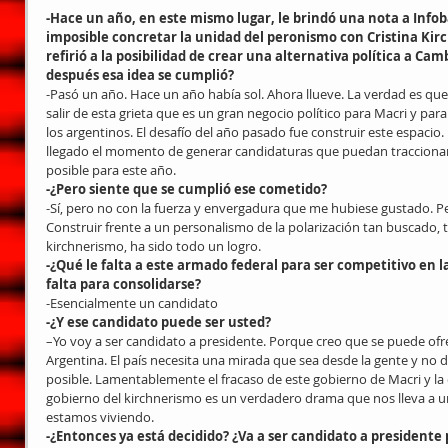
-Hace un año, en este mismo lugar, le brindó una nota a Infob
imposible concretar la unidad del peronismo con Cristina Kir
refirió a la posibilidad de crear una alternativa política a Ca
después esa idea se cumplió?
-Pasó un año. Hace un año había sol. Ahora llueve. La verdad es que
salir de esta grieta que es un gran negocio político para Macri y para Cr
los argentinos. El desafío del año pasado fue construir este espacio.
llegado el momento de generar candidaturas que puedan traccionar 
posible para este año.
-¿Pero siente que se cumplió ese cometido?
-Sí, pero no con la fuerza y envergadura que me hubiese gustado. Pe
Construir frente a un personalismo de la polarización tan buscado,
kirchnerismo, ha sido todo un logro.
-¿Qué le falta a este armado federal para ser competitivo en l
falta para consolidarse?
-Esencialmente un candidato
-¿Y ese candidato puede ser usted?
–Yo voy a ser candidato a presidente. Porque creo que se puede ofrec
Argentina. El país necesita una mirada que sea desde la gente y no 
posible. Lamentablemente el fracaso de este gobierno de Macri y la 
gobierno del kirchnerismo es un verdadero drama que nos lleva a u
estamos viviendo.
-¿Entonces ya está decidido? ¿Va a ser candidato a presidente 