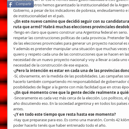
Compartir
años, y nosotros hemos garantizado la institucionalidad de la Argent
Gobierno, a pesar de los indicadores de pobreza, endeudamiento e i
de institucionalidad en el país.
-¿En este nuevo camino que decidió seguir con su candidatura p
ruta que armó? Habrá muchas elecciones provinciales desdo
-Tengo en claro que quiero construir una Argentina federal en serio. 
respetar las construcciones políticas de cada provincia. Pretender l
de las elecciones provinciales para generar un proyecto nacional es 
Y además es pretender manipular una situación que muchas veces se 
quiero y respeto cada una de las construcciones que se hacen en las 
necesidad de un nuevo proyecto nacional y voy a llevar a cada uno de
necesidad de la construcción de ese espacio.
-¿Pero la intención es estar en cada una de las provincias don
-Sí, obviamente, en la medida de las posibilidades. Las campañas so
hacerlo también compartiendo mi responsabilidad de gobernador de 
posibilidades de llegar a la gente con más facilidad que en otras ép
-¿En qué momento cree que la gente decide realmente a quién
-Sinceramente es cada vez más cerca de la elección. Los políticos, e
año discutiendo eso. En la sociedad argentina y en todos los paíse
antes.
-¿Y en todo este tiempo que resta hasta ese momento?
-Hay que preparase para eso. Es como una maratón. Corrés 42 kiló
poder hacerlo tenés que haber entrenado todo el año.