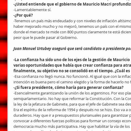
-¿Usted entiende que el gobierno de Mauricio Macri profundi
-Lamentablemente sí.
-¿Por qué?
-Tenemos un país más endeudado y con niveles de inflación altísimos
haber mejorado mucho y no mejoró, tenemos un país con el mismo n
donde el mercado te mide con 800 puntos claramente te está diciend
peor que le puede pasar al Gobierno.
Juan Manuel Urtubey aseguró que será candidato a presidente por
-La confianza ha sido uno de los ejes de la gestión de Mauricio 
varias oportunidades que había que crear confianza para atrae
finalmente, su objetivo no se consolidó en el tiempo. ¿Cuál es
-Esa confianza no llegó nunca. No funcionó. Al igual que con la inflac
intención es buena pero el camino elegido y la forma de hacerlo no 
-¿Si fuera presidente, cómo haría para generar confianza?
-Esencialmente garantizando la unión de los argentinos. Por eso pl
semiparlamentario. No hay que reformar la Constitución. Con la Con
la ley de la jefatura de Gabinete, para que el Jefe de Gabinete sea 
Era el espíritu de la reforma de 1994 y después no se hizo. Eso va a 
duraderos. Hay que ir a presupuestos plurianuales para garantizar p
convocar a diferentes fuerzas políticas para formar un consejo econó
democracia mucho más participativa. Hay que habilitar la vía de lo