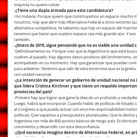
mayoría no quiere volver
-¿Tiene una dupla armada para esta candidatura?
-No todavía. Porque quiero que construyamos un espacio mucho m
nosotros. Hay que abrir más Alternativa Federal a otros sectores q
alternativa competitiva. Ya sabemos que hay un espacio del macris
tenemos que hacer que nuestro espacio sea más grande aún. Y eso 
también.
-¿Enero de 2019, sigue pensando que no es viable una unidad 
-Definitivamente no. Porque creo que la Argentina lo que está busc
vuelven al pasado. Hay algunos datos positivos del kirchnerismo, si
acompañado en su momento. Hay que garantizar que puedan continua
para adelante. Tenemos que salir de esta encerrona que es la grieta. 
con unidad nacional.
-¿La intención de generar un gobierno de unidad nacional no i
que lidera Cristina Kirchner y que tiene un respaldo importa
provincias del país?
-Primero hay que lograr que gane la idea de un profundo y verdadero
Luego, habrá que incorporar. Cuando hablo de políticas de Estado si
al Congreso a que pueda actuar con enorme responsabilidad instituci
políticas. Que vayamos a presupuestos plurianuales. Que le demos p
Argentina con más de 800 puntos básicos de riesgo país. Es técnica
crecimiento y desarrollo con esta desconfianza.
-¿Qué escenario imagina dentro de Alternativa Federal, en pri