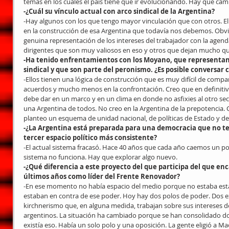
temas en los cuáles el país tiene que ir evolucionando. Hay que cam
-¿Cuál su vínculo actual con arco sindical de la Argentina?
-Hay algunos con los que tengo mayor vinculación que con otros. El 
en la construcción de esa Argentina que todavía nos debemos. Obvi
genuina representación de los intereses del trabajador con la agend
dirigentes que son muy valiosos en eso y otros que dejan mucho qu
-Ha tenido enfrentamientos con los Moyano, que representan
sindical y que son parte del peronismo. ¿Es posible conversar 
-Ellos tienen una lógica de construcción que es muy difícil de compa
acuerdos y mucho menos en la confrontación. Creo que en definitiva
debe dar en un marco y en un clima en donde no asfixies al otro s
una Argentina de todos. No creo en la Argentina de la prepotencia. 
planteo un esquema de unidad nacional, de políticas de Estado y 
-¿La Argentina está preparada para una democracia que no ten
tercer espacio político más consistente?
-El actual sistema fracasó. Hace 40 años que cada año caemos un p
sistema no funciona. Hay que explorar algo nuevo.
-¿Qué diferencia a este proyecto del que participa del que en
últimos años como líder del Frente Renovador?
-En ese momento no había espacio del medio porque no estaba esta g
estaban en contra de ese poder. Hoy hay dos polos de poder. Dos e
kirchnerismo que, en alguna medida, trabajan sobre sus intereses de
argentinos. La situación ha cambiado porque se han consolidado do
existía eso. Había un solo polo y una oposición. La gente eligió a M