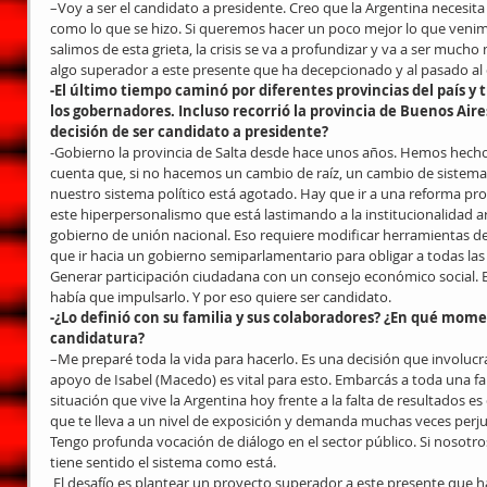
–Voy a ser el candidato a presidente. Creo que la Argentina necesit
como lo que se hizo. Si queremos hacer un poco mejor lo que venimo
salimos de esta grieta, la crisis se va a profundizar y va a ser mucho
algo superador a este presente que ha decepcionado y al pasado al 
-El último tiempo caminó por diferentes provincias del país y
los gobernadores. Incluso recorrió la provincia de Buenos Ai
decisión de ser candidato a presidente?
-Gobierno la provincia de Salta desde hace unos años. Hemos hech
cuenta que, si no hacemos un cambio de raíz, un cambio de sistema,
nuestro sistema político está agotado. Hay que ir a una reforma prof
este hiperpersonalismo que está lastimando a la institucionalidad ar
gobierno de unión nacional. Eso requiere modificar herramientas de
que ir hacia un gobierno semiparlamentario para obligar a todas las f
Generar participación ciudadana con un consejo económico social. Es
había que impulsarlo. Y por eso quiere ser candidato.
-¿Lo definió con su familia y sus colaboradores? ¿En qué mome
candidatura?
–Me preparé toda la vida para hacerlo. Es una decisión que involucra d
apoyo de Isabel (Macedo) es vital para esto. Embarcás a toda una fam
situación que vive la Argentina hoy frente a la falta de resultados e
que te lleva a un nivel de exposición y demanda muchas veces perjudi
Tengo profunda vocación de diálogo en el sector público. Si nosotr
tiene sentido el sistema como está.
 El desafío es plantear un proyecto superador a este presente que ha decepcionado y al pasado al que la 