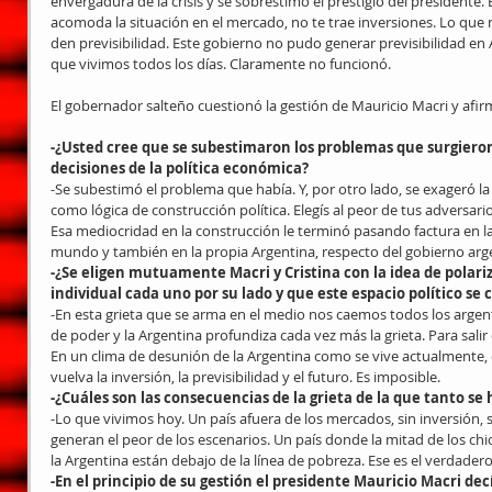
envergadura de la crisis y se sobrestimó el prestigio del presidente. E
acomoda la situación en el mercado, no te trae inversiones. Lo que n
den previsibilidad. Este gobierno no pudo generar previsibilidad en 
que vivimos todos los días. Claramente no funcionó.
El gobernador salteño cuestionó la gestión de Mauricio Macri y afir
-¿Usted cree que se subestimaron los problemas que surgiero
decisiones de la política económica?
-Se subestimó el problema que había. Y, por otro lado, se exageró la 
como lógica de construcción política. Elegís al peor de tus adversari
Esa mediocridad en la construcción le terminó pasando factura en l
mundo y también en la propia Argentina, respecto del gobierno arg
-¿Se eligen mutuamente Macri y Cristina con la idea de polariz
individual cada uno por su lado y que este espacio político se 
-En esta grieta que se arma en el medio nos caemos todos los argent
de poder y la Argentina profundiza cada vez más la grieta. Para salir de
En un clima de desunión de la Argentina como se vive actualmente,
vuelva la inversión, la previsibilidad y el futuro. Es imposible.
-¿Cuáles son las consecuencias de la grieta de la que tanto se
-Lo que vivimos hoy. Un país afuera de los mercados, sin inversión, si
generan el peor de los escenarios. Un país donde la mitad de los chi
la Argentina están debajo de la línea de pobreza. Ese es el verdader
-En el principio de su gestión el presidente Mauricio Macri de