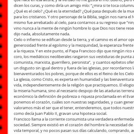
dicen los curas, y como diría un amigo mío: “¿mira si te toca column
¿Qué es el cielo? ¿Qué es la eternidad? ¿Qué pasa después de la muert
para los cristianos. Y otro personaje de la Biblia, según nos narra el
mismo fue arrebatado al cielo, para contarnos a su regreso que “nin
vino nunca a la mente de ningún hombre lo que Dios nos tiene reser
dijo nada, absolutamente nada.
Cielo o infierno se edifican desde la tierra, y el camino es el amor o
generosidad frente al egoísmo y la mezquindad, la esperanza frente 
a la riqueza. Y en este punto, el Papa Francisco dijo que ningún rico e
coro, los mediáticos neoliberales rasgaron sus vestiduras de punta a
comunista, marxista, guerrillero, peronista”,  y cuantos epítetos o
un disgusto sin igual dentro y fuera de las iglesias, por recordarnos l
bienaventurados los pobres, porque de ellos es el Reino de los Cielos
La iglesia, como Cristo, es experta en humanidad y las bienaventu
vida, independientemente de la religión que practiquemos. El elogio 
la miseria humana, sino al necesario despojo de las ataduras terrena
económico la definición de pobreza o riqueza proclamada en el Evan
ponemos el corazón, cuáles son nuestras seguridades, y cuan genero
valoramos más el ser que el tener, entenderemos, que todos nuestr
como decía Juan Pablo II, gravan una hipoteca social.
Francisco llama a la corriente consumista una verdadera enfermeda
sociedad. Siempre existió en el corazón del hombre la necesidad de 
vida temporal, y no pocos pasan sus días calculando, comprando, a