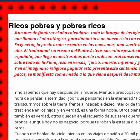
Ricos pobres y pobres ricos
A un mes de finalizar el año calendario, toda la liturgia de las igl
que llaman el año litúrgico, para dar inicio a un nuevo ciclo con el
En general, la predicación se centra en los novísimos, una suerte d
allá. El tradicional catecismo del Padre Astete, sacerdote jesuita 
española, que llega a nuestros días por la tradición oral conservad
sobre todo en la Puna, reza en versos, “juicio, muerte, infierno y g
Y en el imaginario religioso popular está presente esta sentencia e
pocos, se manifiesta como miedo a lo que viene después de la mu
Y no sabemos que hay después de la muerte. Menuda preocupación e
hora de pensar la eternidad, ¿por qué pensamos en la eternidad? P
transcurrimos sobre la tierra  frente alinsaciable deseo interior de
trasciende en los hijos, y en verdad, es una forma noble. Otros pien
también es verdad, otros quedan en el recuerdo de sus seres queri
bronce, aunque hoy no es negocio, porque te roban la estatua o la 
otros.
Cuando me hablan del cielo, pienso en los viajes de avión a 30 mil pi
que hace en esa altura, y la verdad no me gusta el frío. Bueno, pero el