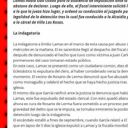
Lamas había sido citado para la audiencia de imputación ante la 
abstuvo de declarar. Luego de ello, el fiscal interviniente solicit
a lo que la jueza hizo lugar, y ordenó su conducción al juzgado pa
legalidad de la detención tras lo cual fue conducido a la Alcaidía
a la cárcel de Villa Las Rosas. 
La indagatoria
La indagatoria a Emilio Lamas en el marco de esta causa por abuso s
miércoles en la mañana. El ex sacerdote llegó al despacho del fiscal
después de denunciado el hecho que tuvo como víctima a Juan Carlo
pormenores del caso tomaran estado público.
En este caso, Lamas se presentó como un ciudadano común, diez dí
Eclesiástico lo expulsara del clero, al haber considerado veraz la den
momento. El vecino de Rosario de Lerma denunció que fue abusa
como monaguillo y celebró el hecho que se haya hecho justicia tras 2
iglesia.
El mismo día que García ratificó ante la Justicia la denuncia que hab
Lamas, este fue expulsado del estado clerical. Con esto quedó allan
ahora ex cura de Rosario de Lerma fuera sometido a un proceso penal 
gravedad del delito que se le imputa, se tornaba inminente la posibil
detención luego de la indagatoria.
El escándalo estalló a fines de septiembre, cuando García relató a El 
que en lapso de 5 días la iglesia expulsó a Lamas y la fiscalía movili