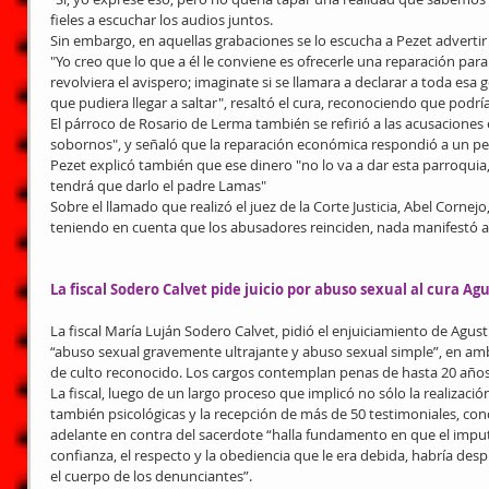
fieles a escuchar los audios juntos.
Sin embargo, en aquellas grabaciones se lo escucha a Pezet advertir 
"Yo creo que lo que a él le conviene es ofrecerle una reparación par
revolviera el avispero; imaginate si se llamara a declarar a toda esa 
que pudiera llegar a saltar", resaltó el cura, reconociendo que podrí
El párroco de Rosario de Lerma también se refirió a las acusaciones 
sobornos", y señaló que la reparación económica respondió a un ped
Pezet explicó también que ese dinero "no lo va a dar esta parroquia, 
tendrá que darlo el padre Lamas"
Sobre el llamado que realizó el juez de la Corte Justicia, Abel Cornejo
teniendo en cuenta que los abusadores reinciden, nada manifestó al
La fiscal Sodero Calvet pide juicio por abuso sexual al cura Ag
La fiscal María Luján Sodero Calvet, pidió el enjuiciamiento de Agust
“abuso sexual gravemente ultrajante y abuso sexual simple”, en am
de culto reconocido. Los cargos contemplan penas de hasta 20 años 
La fiscal, luego de un largo proceso que implicó no sólo la realizaci
también psicológicas y la recepción de más de 50 testimoniales, conc
adelante en contra del sacerdote “halla fundamento en que el imput
confianza, el respecto y la obediencia que le era debida, habría des
el cuerpo de los denunciantes”.