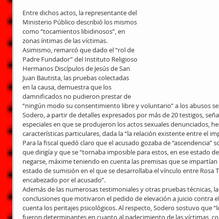
Entre dichos actos, la representante del 
Ministerio Público describió los mismos 
como “tocamientos libidinosos”, en 
zonas íntimas de las víctimas. 
Asimismo, remarcó que dado el “rol de 
Padre Fundador” del Instituto Religioso 
Hermanos Discípulos de Jesús de San 
Juan Bautista, las pruebas colectadas 
en la causa, demuestra que los 
damnificados no pudieron prestar de 
“ningún modo su consentimiento libre y voluntario” a los abusos s
Sodero, a partir de detalles expresados por más de 20 testigos, seña
especiales en que se produjeron los actos sexuales denunciados, hec
características particulares, dada la “la relación existente entre el i
Para la fiscal quedó claro que el acusado gozaba de “ascendencia” 
que dirigía y que se “tornaba imposible para estos, en ese estado de c
negarse, máxime teniendo en cuenta las premisas que se impartían e
estado de sumisión en el que se desarrollaba el vínculo entre Rosa T
encabezado por el acusado”.
Además de las numerosas testimoniales y otras pruebas técnicas, la f
conclusiones que motivaron el pedido de elevación a juicio contra e
cuenta los peritajes psicológicos. Al respecto, Sodero sostuvo que “
fueron determinantes en cuanto al padecimiento de las víctimas, com