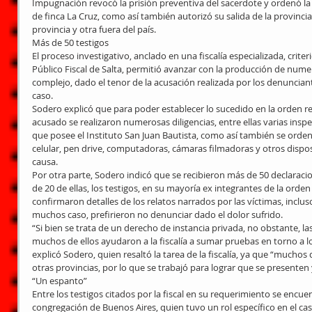
Impugnación revocó la prisión preventiva del sacerdote y ordenó la 
de finca La Cruz, como así también autorizó su salida de la provinci
provincia y otra fuera del país.
Más de 50 testigos
El proceso investigativo, anclado en una fiscalía especializada, crite
Público Fiscal de Salta, permitió avanzar con la producción de num
complejo, dado el tenor de la acusación realizada por los denunciante
caso.
Sodero explicó que para poder establecer lo sucedido en la orden rel
acusado se realizaron numerosas diligencias, entre ellas varias inspe
que posee el Instituto San Juan Bautista, como así también se orden
celular, pen drive, computadoras, cámaras filmadoras y otros disposi
causa.
Por otra parte, Sodero indicó que se recibieron más de 50 declaracio
de 20 de ellas, los testigos, en su mayoría ex integrantes de la orden
confirmaron detalles de los relatos narrados por las víctimas, incl
muchos caso, prefirieron no denunciar dado el dolor sufrido.
“Si bien se trata de un derecho de instancia privada, no obstante, l
muchos de ellos ayudaron a la fiscalía a sumar pruebas en torno a lo
explicó Sodero, quien resaltó la tarea de la fiscalía, ya que “muchos
otras provincias, por lo que se trabajó para lograr que se presente
“Un espanto”
Entre los testigos citados por la fiscal en su requerimiento se encu
congregación de Buenos Aires, quien tuvo un rol específico en el cas