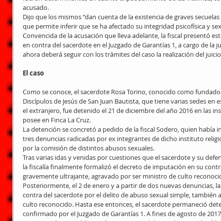
acusado.
Dijo que los mismos “dan cuenta de la existencia de graves secuelas e
que permite inferir que se ha afectado su integridad psicofísica y sex
Convencida de la acusación que lleva adelante, la fiscal presentó es
en contra del sacerdote en el Juzgado de Garantías 1, a cargo de la j
ahora deberá seguir con los trámites del caso la realización del juicio
El caso
Como se conoce, el sacerdote Rosa Torino, conocido como fundador
Discípulos de Jesús de San Juan Bautista, que tiene varias sedes en es
el extranjero, fue detenido el 21 de diciembre del año 2016 en las in
posee en Finca La Cruz.
La detención se concretó a pedido de la fiscal Sodero, quien había in
tres denuncias radicadas por ex integrantes de dicho instituto relig
por la comisión de distintos abusos sexuales.
Tras varias idas y venidas por cuestiones que el sacerdote y su defe
la fiscalía finalmente formalizó el decreto de imputación en su contr
gravemente ultrajante, agravado por ser ministro de culto reconoci
Posteriormente, el 2 de enero y a partir de dos nuevas denuncias, la
contra del sacerdote por el delito de abuso sexual simple, también 
culto reconocido. Hasta ese entonces, el sacerdote permaneció dete
confirmado por el Juzgado de Garantías 1. A fines de agosto de 2017,