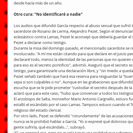
desde hacía más de un año.
Otro cura: "No identificaré a nadie"
Los audios que difundió García respecto al abuso sexual que sufrió t
sacerdote de Rosario de Lerma, Alejandro Pezet. Según el denunciante
eclesiástico contra Lamas, Pezet le aconsejó que debería guardar el se
Pezet a declarar como testigo.
Durante la misa del domingo pasado, el mencionado sacerdote se refi
involucrado. "A mí me están citando para que declare en el juicio pe
declararé todo, menos la identidad de las personas que no quieren
para eso es el secreto pontificio", advirtió. Aseguró que el secreto e
testigo, para garantizarle una declaración libre, y "sin miedo a qued
Pezet señaló también que hará esa reserva para resguardar la "bue
sepa si son culpables o no". Aunque en las grabaciones que difundió G
escucha que se le pide prometer "custodiar el secreto después de la
aclaró que para este caso, "hubo que convencer a todos los testigo
El arzobispo de Salta, monseñor Mario Antonio Cargnello, estuvo f
estalló el escándalo por el caso Lamas. Tampoco estuvo cuando el Tri
religioso del estado clerical.
Por otro lado, Pezet se defendió "rotundamente" de las acusacione
nunca se le prohibió hablar a García. "Yo si expresé qué doloroso que
gente sufriría, qué escándalo...", subrayó.
"Sí, yo expresé eso, pero no quería tapar una realidad que sabemos qu