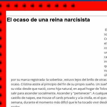
El ocaso de una reina narcisista
 El problema no soy yo, el problema 
so
Cr
e
co
un
c
in
qu
nu
ú
por su marca registrada -la soberbia-, estuvo lejos del brillo de otra
ocaso. Cristina asiste al principio del fin de su propio sueño. Un sue
su vida: desde que nació, como hija natural, en aquel hogar de Tolosa
salir para ascender socialmente. Ascender y "pertenecer". A cualquie
castillo de naipes, ese House of cards privado y a la criolla, es el q
semana, durante el momento más difícil que le ha tocado vivir des
poder.