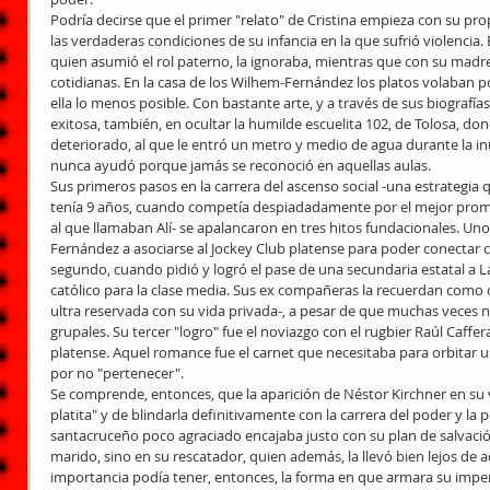
Podría decirse que el primer "relato" de Cristina empieza con su pro
las verdaderas condiciones de su infancia en la que sufrió violencia.
quien asumió el rol paterno, la ignoraba, mientras que con su madre, 
cotidianas. En la casa de los Wilhem-Fernández los platos volaban por
ella lo menos posible. Con bastante arte, y a través de sus biografías 
exitosa, también, en ocultar la humilde escuelita 102, de Tolosa, dond
deteriorado, al que le entró un metro y medio de agua durante la inu
nunca ayudó porque jamás se reconoció en aquellas aulas.
Sus primeros pasos en la carrera del ascenso social -una estrategia 
tenía 9 años, cuando competía despiadadamente por el mejor prom
al que llamaban Alí- se apalancaron en tres hitos fundacionales. Uno
Fernández a asociarse al Jockey Club platense para poder conectar co
segundo, cuando pidió y logró el pase de una secundaria estatal a La
católico para la clase media. Sus ex compañeras la recuerdan como 
ultra reservada con su vida privada-, a pesar de que muchas veces no 
grupales. Su tercer "logro" fue el noviazgo con el rugbier Raúl Caffera
platense. Aquel romance fue el carnet que necesitaba para orbitar u
por no "pertenecer".
Se comprende, entonces, que la aparición de Néstor Kirchner en su 
platita" y de blindarla definitivamente con la carrera del poder y la p
santacruceño poco agraciado encajaba justo con su plan de salvación
marido, sino en su rescatador, quien además, la llevó bien lejos de 
importancia podía tener, entonces, la forma en que armara su imperi