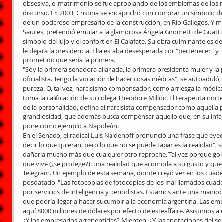
obsesiva, el matrimonio se fue apropiando de los emblemas de los ri
discurso. En 2003, Cristina se encaprichó con comprar un símbolo del e
de un poderoso empresario de la construcción, en Río Gallegos. Y m
Sauces, pretendió emular a la glamorosa Ángela Girometti de Guatt
símbolo del lujo y el confort en El Calafate. Su obra culminante es d
le dejara la presidencia. Ella estaba desesperada por "pertenecer" y, en
prometido que sería la primera.
"Soy la primera senadora allanada, la primera presidenta mujer y la
oficialista. Tengo la vocación de hacer cosas inéditas", se autoadul
pureza. O, tal vez, narcisismo compensador, como arriesga la médica
toma la calificación de su colega Theodore Millon. El terapeuta nort
de la personalidad, define al narcisista compensador como aquella p
grandiosidad, que además busca compensar aquello que, en su infanc
pone como ejemplo a Napoleón.
En el Senado, el radical Luis Naidenoff pronunció una frase que eyec
decir lo que quieran, pero lo que no se puede tapar es la realidad",
dañarla mucho más que cualquier otro reproche. Tal vez porque golp
que vive (¿se protege?): una realidad que acomoda a su gusto y que l
Telegram. Un ejemplo de esta semana, donde creyó ver en los cuade
posdatado: "Las fotocopias de fotocopias de los mal llamados cua
por servicios de inteligencia y periodistas. Estamos ante una manio
que podría llegar a hacer sucumbir a la economía argentina. Las em
aquí 8000 millones de dólares por efecto de esteaffaire. Asistimos a 
¿Y los empresarios arrepentidos? Mienten. ¿Y las anotaciones del sec