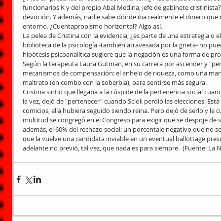
funcionarios K y del propio Abal Medina, jefe de gabinete cristinista
devoción. Y además, nadie sabe dónde iba realmente el dinero que 
entorno. ¿Cuentapropismo horizontal? Algo así.
La pelea de Cristina con la evidencia, ¿es parte de una estrategia o e
biblioteca de la psicología -también atravesada por la grieta- no pu
hipótesis psicoanalítica sugiere que la negación es una forma de pro
Según la terapeuta Laura Gutman, en su carrera por ascender y "pert
mecanismos de compensación: el anhelo de riqueza, como una maner
maltrato (en combo con la soberbia), para sentirse más segura.
Cristina sintió que llegaba a la cúspide de la pertenencia social cuan
la vez, dejó de "pertenecer" cuando Scioli perdió las elecciones. Est
comicios, ella hubiera seguido siendo reina. Pero dejó de serlo y le c
multitud se congregó en el Congreso para exigir que se despoje de su
además, el 60% del rechazo social: un porcentaje negativo que no s
que la vuelve una candidata inviable en un eventual ballottage presid
adelante no previó, tal vez, que nada es para siempre.  (Fuente: La 