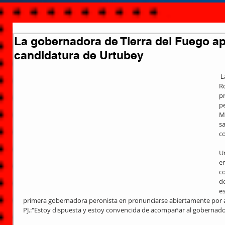
La gobernadora de Tierra del Fuego a
candidatura de Urtubey
 La gobernadora de Tierra del Fuego, 
R
p
p
M
s
c
U
en
c
de
es
primera gobernadora peronista en pronunciarse abiertamente por al
PJ.:"Estoy dispuesta y estoy convencida de acompañar al gobernado