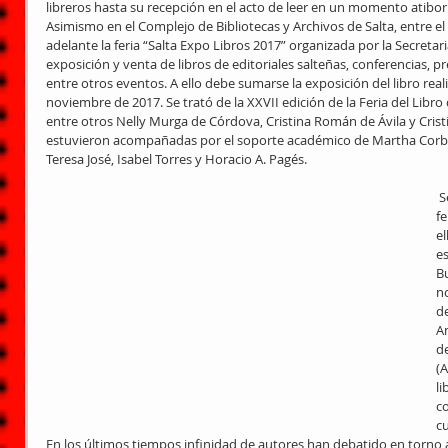
libreros hasta su recepción en el acto de leer en un momento atibor
Asimismo en el Complejo de Bibliotecas y Archivos de Salta, entre el 
adelante la feria “Salta Expo Libros 2017” organizada por la Secreta
exposición y venta de libros de editoriales salteñas, conferencias, pr
entre otros eventos. A ello debe sumarse la exposición del libro reali
noviembre de 2017. Se trató de la XXVII edición de la Feria del Libr
entre otros Nelly Murga de Córdova, Cristina Román de Ávila y Crist
estuvieron acompañadas por el soporte académico de Martha Corbal
Teresa José, Isabel Torres y Horacio A. Pagés.
 Se realizaron además importantes 
fe
e
es
Bu
no
de
An
de
(
li
c
cu
En los últimos tiempos infinidad de autores han debatido en torno a