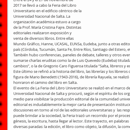
2017 se llevó a cabo la Feria del Libro 
Universitario en el edificio céntrico de la 
Universidad Nacional de Salta. La 
organización académica estuvo a cargo 
de la Prof. María Cristina Fajre. Distintas 
editoriales realizaron exposición y 
venta de diversos libros. Entre ellas 
Mundo Gráfico, Hanne, UCASAL, EUNSa, Eudeba, junto a otras editorial
país (Córdoba, Tucumán, Santa Fe, Entre Ríos, Santiago del Estero, e
También hubo conferencias, paneles de debate, talleres y otros even
sumarse charlas eruditas como la de Luis Quevedo (Eudeba) titulad
cambios”, o la de Gregorio Caro Figueroa titulada “Salta, libreros y
Este último se refirió a la historia del libro, las librerías y los librero
figura de Mario Benedetti (1943-2016), de librería Rayuela, se realiz
honraron el camino del libro en Salta.
El evento de La Feria del Libro Universitario se realizó en el marco d
Universidad Nacional de Salta y procuró, según el espíritu de los or
medio para visibilizar la producción editorial de la comunidad univ
editorial es indudablemente la mejor carta de presentación instituc
discusiones en torno al rol de las editoriales universitarias y  las re
puede brindar a la sociedad, la Feria trazó un recorrido por el proces
génesis, la escritura, hasta llegar al lector. Este trayecto, en palabr
diversas paradas: la edición, el libro como objeto, la difusión, la comer