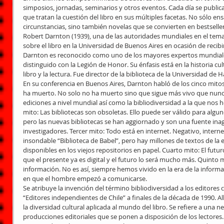
simposios, jornadas, seminarios y otros eventos. Cada día se publican
que tratan la cuestión del libro en sus múltiples facetas. No sólo ens
circunstancias, sino también novelas que se convierten en bestseller
Robert Darnton (1939), una de las autoridades mundiales en el tema
sobre el libro en la Universidad de Buenos Aires en ocasión de recib
Darnton es reconocido como uno de los mayores expertos mundiales e
distinguido con la Legión de Honor. Su énfasis está en la historia cul
libro y la lectura. Fue director de la biblioteca de la Universidad de 
En su conferencia en Buenos Aires, Darnton habló de los cinco mitos d
ha muerto. No solo no ha muerto sino que sigue más vivo que nunca
ediciones a nivel mundial así como la bibliodiversidad a la que nos 
mito: Las bibliotecas son obsoletas. Ello puede ser válido para algun
pero las nuevas bibliotecas se han aggiornado y son una fuente inag
investigadores. Tercer mito: Todo está en internet. Negativo, interne
insondable “Biblioteca de Babel”, pero hay millones de textos de la e
disponibles en los viejos repositorios en papel. Cuarto mito: El futur
que el presente ya es digital y el futuro lo será mucho más. Quinto mi
información. No es así, siempre hemos vivido en la era de la informa
en que el hombre empezó a comunicarse.
Se atribuye la invención del término bibliodiversidad a los editores 
“Editores independientes de Chile” a finales de la década de 1990. All
la diversidad cultural aplicada al mundo del libro. Se refiere a una ne
producciones editoriales que se ponen a disposición de los lectores.