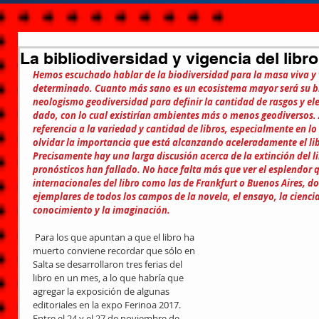
La bibliodiversidad y vigencia del libro
Hemos escuchado hablar de la biodiversidad para la masa viva y
determinado. Cuanto más sano es un ecosistema mayor será su bi
neologismo geodiversidad para definir la cantidad de rasgos y el
dado, con lo cual existirían ambientes más o menos geodiversos. 
referencia a la variedad y cantidad de libros, especialmente en lo q
olvidar la importancia que está alcanzando aceleradamente el lib
Precisamente hay una larga discusión acerca de la extinción del l
pronósticos han fallado. No hace falta más que ver el esplendor q
internacionales del libro como las de Frankfurt o Buenos Aires, 
ejemplares de todos los campos de la novela, el ensayo, la ciencia
conocimiento y la imaginación.
 Para los que apuntan a que el libro ha 
muerto conviene recordar que sólo en 
Salta se desarrollaron tres ferias del 
libro en un mes, a lo que habría que 
agregar la exposición de algunas 
editoriales en la expo Ferinoa 2017. 
Entre el 24 y el 27 de noviembre de 