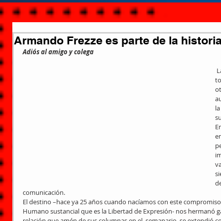
Armando Frezze es parte de la histor
Adiós al amigo y colega
 La Justicia, el  foro en su conjunto y 
t
o
a
la
s
En
en
p
im
v
s
d
comunicación.
El destino –hace ya 25 años cuando nacíamos con este compromiso 
Humano sustancial que es la Libertad de Expresión- nos hermanó g
relación que amén de sus columnas en el  semanario, se extendió con