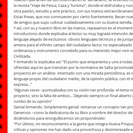
la revista “Viaje de Pesca, Caza y Turismo”, donde el disfrutaba y nos 
otra pasión, estudio y arte práctico, con sus manos extraordinariame
Estas líneas, que nos conmueven por cierto fuertemente, llevan nuest
de amigos que supo cultivar cuidadosamente con su buena semilla.
Y así, con su y nuestro libro en las manos, repasamos en el momento
introductorio donde explicaba al lector su muy lograda intención de
lenguaje alejado de exclusivos  obvios lenguajes técnicos y de juris
amena para el infinito campo del ciudadano lector no especializado p
ordenanza o instrumento concebido para su merecido mejor vivir 
Civilizada.
Y Armando lo explicaba así: “El punto que emparienta y une a todas l
ofrecidas aquí es que transitan por la normativa de Salta (provincial
proyecto) en un análisis  intentado con una mirada periodística, es d
lenguaje propio del ciudadano medio, de la opinión pública, con el m
expresa…”
“Algunas veces –puntualizaba con su visión tan profunda- el tema n
proyecto, sino la falta de ambos… Dejando siempre un final abierto p
rumbo de su opinión”
Genial Armando. Simplemente genial  remarcar un concepto tan profe
Generoso –como la dedicatoria de su libro a nombre del director de
diciéndonos para enorgullecernos sin proponérselo:
“Por último, mi reconocimiento a la gente que integra Nueva Propue
críticas y opiniones me han dado una provechosa y desinteresada 