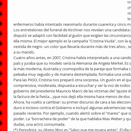
tr
ch
m
l
enfermeros había intentado reanimarlo durante cuarenta y cinco m
Los entretelones del funeral de Kirchner nos revelan una candidata 
disputó se adaptó con facilidad al guión que exigían las circunstanci
ella misma. El mejor ejemplo es la campaña "Cristina Viuda", con la q
vestida de negro -un color que llevaría durante más de tres años-, se
a su marido.
Cuatro años antes, en 2007, Cristina había interpretado a una candida
país y juraba que su modelo sería la Alemania de Angela Merkel. Es q
la más moderna, ilustrada y cosmopolita de la pareja que formaba co
peleaba muy seguido y de manera destemplada, formaba una unidad 
Para las PASO, Cristina nos preparó otra sorpresa. Un guión en el qu
comprensiva, moderada, dispuesta a escuchar y ser la voz de todos 
gobierno del presidente Mauricio Macri; de las víctimas del "ajuste d
la factura de la fiesta... ¡que nos dejó ella misma hace menos de dos
Ahora, ha vuelto a cambiar: su primer discurso de cara a las eleccion
duro e incisivo contra el Gobierno e incluyó algunas advertencias r
pasado reciente. Por ejemplo, cuando alertó sobre el "mareo" que s
poder. La "borrachera de poder" de la que hablaba Max Weber y que 
dudas, una actriz consumada.
(*) Periodista, su último libro es "Salvo que me muera antes". El día