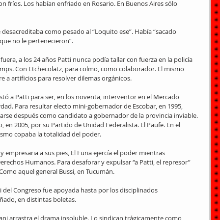
on fríos. Los habían enfriado en Rosario. En Buenos Aires sólo 
te desacreditaba como pesado al “Loquito ese”. Había “sacado 
que no le pertenecieron”.
era, a los 24 años Patti nunca podía tallar con fuerza en la policía 
ps. Con Etchecolatz, para colmo, como colaborador. El mismo 
e a artificios para resolver dilemas orgánicos.
stó a Patti para ser, en los noventa, interventor en el Mercado 
dad. Para resultar electo mini-gobernador de Escobar, en 1995, 
evarse después como candidato a gobernador de la provincia inviable. 
en 2005, por su Partido de Unidad Federalista. El Paufe. En el 
smo copaba la totalidad del poder.
a y empresaria a sus pies, El Furia ejercía el poder mientras 
erechos Humanos. Para desaforar y expulsar “a Patti, el represor” 
 Como aquel general Bussi, en Tucumán.
i del Congreso fue apoyada hasta por los disciplinados 
do, en distintas boletas.
lani arrastra el drama insoluble. Lo sindican trágicamente como 