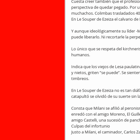
Cuesta creer también que el profesiona
perspectiva de quedar pegado. Por u
muchachos. Colimbas trasladados 40 
En Le Souper de Ezeiza el calvario de 
Y aunque ideológicamente su líder -M
puede liberarlo. Ni recortarle la perpet
Lo único que se respeta del kirchneri
humanos.
Indica que los viejos de Lesa paulati
y nietos, griten “se puede”. Se siente
timbreos.
En Le Souper de Ezeiza no es tan diáfa
catapultó se olvidó de su suerte sin 
Consta que Milani se afilió al peron
enredó con el amigo Moreno, El Guille
amigo Castelli, una sucesión de panch
Culpas del infortunio
Justo a Milani, el caminador, Carlos 