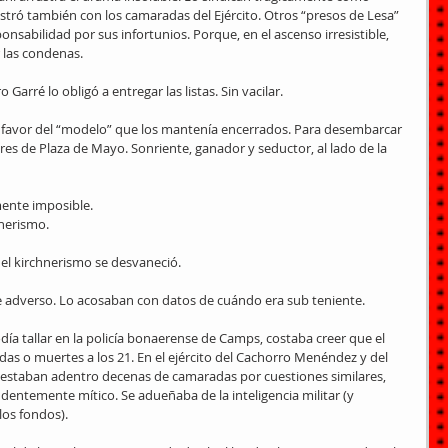
astró también con los camaradas del Ejército. Otros “presos de Lesa” 
onsabilidad por sus infortunios. Porque, en el ascenso irresistible, 
 las condenas.
 Garré lo obligó a entregar las listas. Sin vacilar.
a favor del “modelo” que los mantenía encerrados. Para desembarcar 
dres de Plaza de Mayo. Sonriente, ganador y seductor, al lado de la 
mente imposible.
hnerismo.
 el kirchnerismo se desvaneció.
e adverso. Lo acosaban con datos de cuándo era sub teniente.
odía tallar en la policía bonaerense de Camps, costaba creer que el 
idas o muertes a los 21. En el ejército del Cachorro Menéndez y del 
 estaban adentro decenas de camaradas por cuestiones similares, 
ndentemente mítico. Se adueñaba de la inteligencia militar (y 
los fondos).