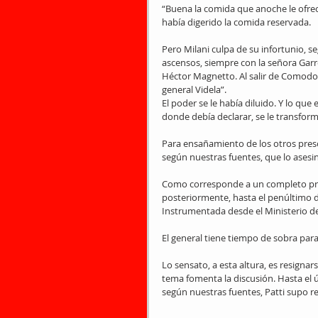
“Buena la comida que anoche le ofreci
había digerido la comida reservada.
Pero Milani culpa de su infortunio, se
ascensos, siempre con la señora Garré
Héctor Magnetto. Al salir de Comodor
general Videla”.
El poder se le había diluido. Y lo que e
donde debía declarar, se le transfo
Para ensañamiento de los otros presos
según nuestras fuentes, que lo asesin
Como corresponde a un completo profe
posteriormente, hasta el penúltimo d
Instrumentada desde el Ministerio de 
El general tiene tiempo de sobra par
Lo sensato, a esta altura, es resignar
tema fomenta la discusión. Hasta el ú
según nuestras fuentes, Patti supo r