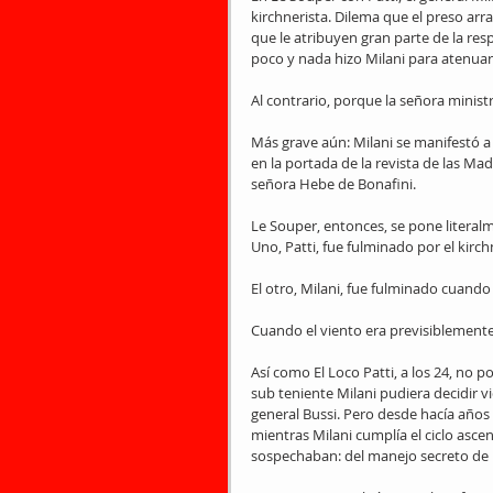
kirchnerista. Dilema que el preso arr
que le atribuyen gran parte de la resp
poco y nada hizo Milani para atenuar
Al contrario, porque la señora ministro
Más grave aún: Milani se manifestó 
en la portada de la revista de las Ma
señora Hebe de Bonafini.
Le Souper, entonces, se pone literal
Uno, Patti, fue fulminado por el kirc
El otro, Milani, fue fulminado cuando
Cuando el viento era previsiblement
Así como El Loco Patti, a los 24, no p
sub teniente Milani pudiera decidir v
general Bussi. Pero desde hacía años
mientras Milani cumplía el ciclo asce
sospechaban: del manejo secreto de 