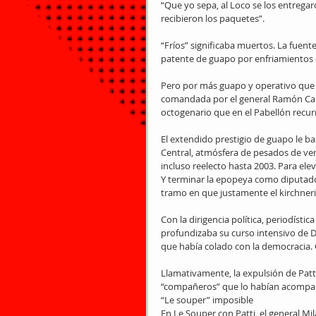
“Que yo sepa, al Loco se los entregar
recibieron los paquetes”.
“Fríos” significaba muertos. La fuen
patente de guapo por enfriamientos 
Pero por más guapo y operativo que fu
comandada por el general Ramón Cam
octogenario que en el Pabellón recurr
El extendido prestigio de guapo le ba
Central, atmósfera de pesados de ver
incluso reelecto hasta 2003. Para el
Y terminar la epopeya como diputado, 
tramo en que justamente el kirchneri
Con la dirigencia política, periodístic
profundizaba su curso intensivo de D
que había colado con la democracia.
Llamativamente, la expulsión de Patt
“compañeros” que lo habían acompaña
“Le souper” imposible
En Le Souper con Patti, el general Mi