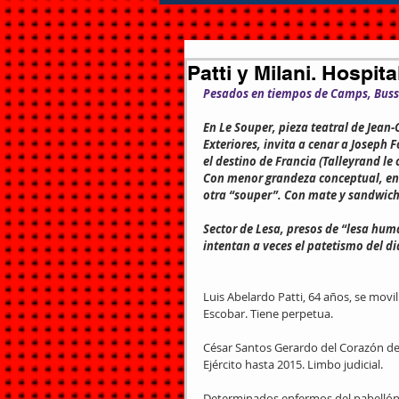
Patti y Milani. Hospit
Pesados en tiempos de Camps, Buss
En Le Souper, pieza teatral de Jean-
Exteriores, invita a cenar a Joseph 
el destino de Francia (Talleyrand le
Con menor grandeza conceptual, en l
otra “souper”. Con mate y sandwich
Sector de Lesa, presos de “lesa hum
intentan a veces el patetismo del di
Luis Abelardo Patti, 64 años, se movi
Escobar. Tiene perpetua.
César Santos Gerardo del Corazón de J
Ejército hasta 2015. Limbo judicial.
Determinados enfermos del pabellón e