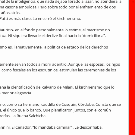
l de la inteligencia, que nada dejaba librado al azar, no atendiera la 
na casona ampulosa. Pero sobre todo por el enfriamiento de dos 
años atrás.
Patti es más claro. Lo encerró el kirchnerismo.
auricio- en el fondo personalmente lo estime, el macrismo no 
ua. Ni siquiera llevarle el declive final hacia la “domiciliaria”.
smo es, llamativamente, la política de estado de los derechos 
namente se van todos a morir adentro. Aunque las esposas, los hijos 
n como fiscales en los escrutinios, estimulen las ceremonias de los 
na la identificación del calvario de Milani. El kirchnerismo que lo 
la menor elegancia.
ismo, como su hermano, caudillo de Cosquín, Córdoba. Consta que se 
, el único que lo bancó. Que planificaron juntos, con el común 
erías. La Buena Salchicha.
Zannini, El Cenador, “lo mandaba caminar”. Le desconfiaba.