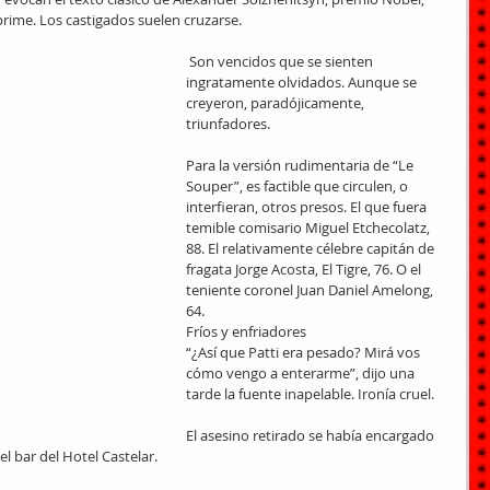
eprime. Los castigados suelen cruzarse.
 Son vencidos que se sienten 
ingratamente olvidados. Aunque se 
creyeron, paradójicamente, 
triunfadores.
Para la versión rudimentaria de “Le 
Souper”, es factible que circulen, o 
interfieran, otros presos. El que fuera 
temible comisario Miguel Etchecolatz, 
88. El relativamente célebre capitán de 
fragata Jorge Acosta, El Tigre, 76. O el 
teniente coronel Juan Daniel Amelong, 
64.
Fríos y enfriadores
“¿Así que Patti era pesado? Mirá vos 
cómo vengo a enterarme”, dijo una 
tarde la fuente inapelable. Ironía cruel.
El asesino retirado se había encargado 
l bar del Hotel Castelar.