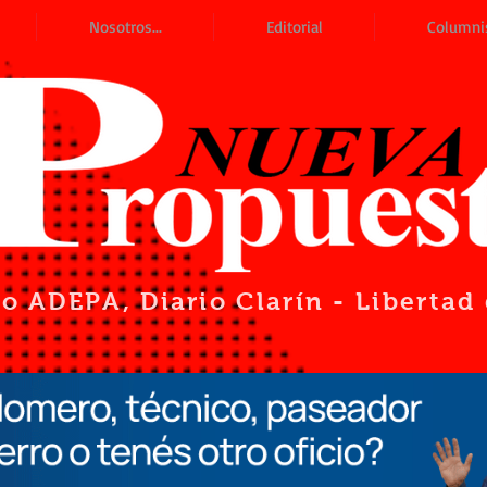
Nosotros...
Editorial
Columni
io ADEPA
, Diario Clarín - Liberta