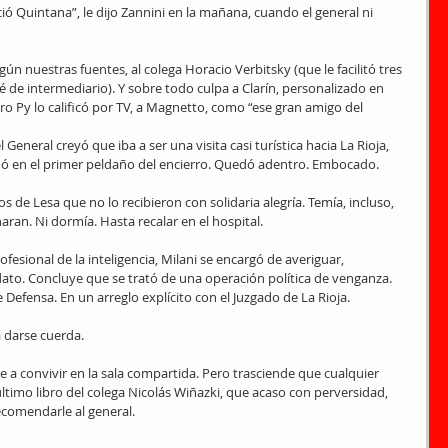
ó Quintana”, le dijo Zannini en la mañana, cuando el general ni 
gún nuestras fuentes, al colega Horacio Verbitsky (que le facilitó tres 
 de intermediario). Y sobre todo culpa a Clarín, personalizado en 
o Py lo calificó por TV, a Magnetto, como “ese gran amigo del 
l General creyó que iba a ser una visita casi turística hacia La Rioja, 
rmó en el primer peldaño del encierro. Quedó adentro. Embocado.
 de Lesa que no lo recibieron con solidaria alegría. Temía, incluso, 
aran. Ni dormía. Hasta recalar en el hospital.
sional de la inteligencia, Milani se encargó de averiguar, 
ato. Concluye que se trató de una operación política de venganza. 
Defensa. En un arreglo explícito con el Juzgado de La Rioja.
a darse cuerda.
se a convivir en la sala compartida. Pero trasciende que cualquier 
ltimo libro del colega Nicolás Wiñazki, que acaso con perversidad, 
ecomendarle al general.