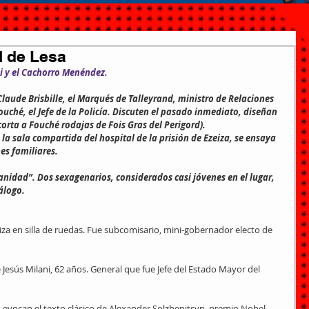
al de Lesa
i y el Cachorro Menéndez.
Claude Brisbille, el Marqués de Talleyrand, ministro de Relaciones 
Fouché, el Jefe de la Policía. Discuten el pasado inmediato, diseñan 
 corta a Fouché rodajas de Fois Gras del Perigord).
a sala compartida del hospital de la prisión de Ezeiza, se ensaya 
es familiares.
anidad”. Dos sexagenarios, considerados casi jóvenes en el lugar, 
álogo.
liza en silla de ruedas. Fue subcomisario, mini-gobernador electo de 
esús Milani, 62 años. General que fue Jefe del Estado Mayor del 
vocan el texto clásico de Alexander Solzhenitsyn, premio Nobel, 