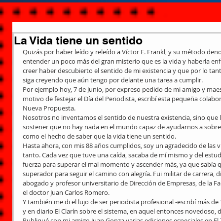
La Vida tiene un sentido
Quizás por haber leído y releído a Víctor E. Frankl, y su método de
entender un poco más del gran misterio que es la vida y haberla enf
creer haber descubierto el sentido de mi existencia y que por lo tanto
siga creyendo que aún tengo por delante una tarea a cumplir.
Por ejemplo hoy, 7 de Junio, por expreso pedido de mi amigo y mae
motivo de festejar el Día del Periodista, escribí esta pequeña colab
Nueva Propuesta.
Nosotros no inventamos el sentido de nuestra existencia, sino que 
sostener que no hay nada en el mundo capaz de ayudarnos a sobrevi
como el hecho de saber que la vida tiene un sentido.
Hasta ahora, con mis 88 años cumplidos, soy un agradecido de las v
tanto. Cada vez que tuve una caída, sacaba de mí mismo y del estudi
fuerza para superar el mal momento y ascender más, ya que sabía q
superador para seguir el camino con alegría. Fui militar de carrera,
abogado y profesor universitario de Dirección de Empresas, de la Fa
el doctor Juan Carlos Romero.
Y también me di el lujo de ser periodista profesional -escribí más de 
y en diario El Clarín sobre el sistema, en aquel entonces novedoso, d
Publiqué con mi amigo Juan Gonza varias ediciones especiales en El