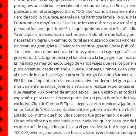
portugués una edición especialmente extraordinaria, en Brasil, den
publicada por el prestigioso Diario “O Globo” como un suplemento
Pero de todo lo que hice, además de mi hermosa familia, lo que más 
Educación (en mayúscula). De allí que los cinco libros que escribí el
personal fue uno que titulé “El día que quisimos cambiar Salta”, edi
Ya en aquel entonces, hace muchos años, vislumbré que Salta, y por 
necesitaban lograr un cambio cultural jerarquizando ciertos valores
de crear una gran grieta. El talentoso escritor Ignacio Chesa publicó 
1 de Junio  una columna titulada “Unos y otros en la gran grieta”, sos
gran verdad: “…la ignorancia y el fanatismo a la larga generan más od
En mi libro ya mencionado, luego de varios viajes que realicé por e
pude observar, desde Finlandia, Suecia, Noruega, Francia, Gran Bretañ
al revés de lo que hizo el gran prócer Domingo Faustino Sarmiento,
EE.UU. para implantar un sistema educativo moderno del gran país 
masivamente nuestros jóvenes a estudiar o realizar experiencias en 
que viajaron 700 jóvenes de ambos sexos. Fue un éxito pues todos le
expresión- para crecer. Un caso particular: un joven humilde de Iruy
exclusivo Club de Campo El Tipal. Luego viajaron médicos a Japón, inge
en un total de 1.700. Lamentablemente el gobierno de Hernán Corne
Estado. Lo mismo que hizo Ulloa cuando fue gobernador de Salta.
De aquella obra no queda nada o casi nada. No quiero presumir de lo
es que traté de copiar lo que hiciera el general Mc Arthur luego que 
100.000 jóvenes japoneses, con becas, a las universidades más impo