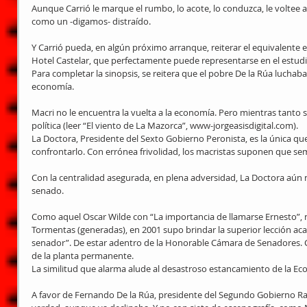
Aunque Carrió le marque el rumbo, lo acote, lo conduzca, le voltee a
como un -digamos- distraído.
Y Carrió pueda, en algún próximo arranque, reiterar el equivalente 
Hotel Castelar, que perfectamente puede representarse en el estud
Para completar la sinopsis, se reitera que el pobre De la Rúa luchaba co
economía.
Macri no le encuentra la vuelta a la economía. Pero mientras tanto su
política (leer “El viento de La Mazorca”, www-jorgeasisdigital.com).
La Doctora, Presidente del Sexto Gobierno Peronista, es la única qu
confrontarlo. Con errónea frivolidad, los macristas suponen que sem
Con la centralidad asegurada, en plena adversidad, La Doctora aún 
senado.
Como aquel Oscar Wilde con “La importancia de llamarse Ernesto”, n
Tormentas (generadas), en 2001 supo brindar la superior lección ac
senador”. De estar adentro de la Honorable Cámara de Senadores. C
de la planta permanente.
La similitud que alarma alude al desastroso estancamiento de la Ec
A favor de Fernando De la Rúa, presidente del Segundo Gobierno Rad