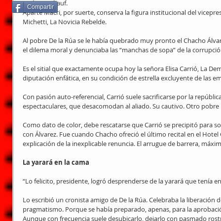
Carlos Ruckauf.
Compartir
Aparte Macri, por suerte, conserva la figura institucional del vicepre
Michetti, La Novicia Rebelde.
Al pobre De la Rúa se le había quebrado muy pronto el Chacho Álv
el dilema moral y denunciaba las “manchas de sopa” de la corrupció
Es el sitial que exactamente ocupa hoy la señora Elisa Carrió, La De
diputación enfática, en su condición de estrella excluyente de las em
Con pasión auto-referencial, Carrió suele sacrificarse por la repúbl
espectaculares, que desacomodan al aliado. Su cautivo. Otro pobre 
Como dato de color, debe rescatarse que Carrió se precipitó para sol
con Álvarez. Fue cuando Chacho ofreció el último recital en el Hotel 
explicación de la inexplicable renuncia. El arrugue de barrera, máxim
La yarará en la cama
“Lo felicito, presidente, logró desprenderse de la yarará que tenía en
Lo escribió un cronista amigo de De la Rúa. Celebraba la liberación de
pragmatismo. Porque se había preparado, apenas, para la aprobaci
Aunque con frecuencia suele desubicarlo, dejarlo con pasmado rostro