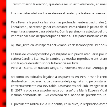
Transformaron la elección, que debía ser un acto elemental, en una s
Los macristas obstinados se aferran al relato que tratan de creerse.
Para llevar a la práctica las reformas profundamente estructurales (
liberalismo), necesitan ganar en octubre. Para reducir la pelota del d
Argentina, siempre para adelante. Con la parsimonia estética del tir
impresionar a los despreocupados chinos. O se patea hacia los cost
Ajustar, justo en las vísperas del verano, es desaconsejable. Peor q
La furia de los desposeídos y castigados aún puede atenuarse por lo
señora Carolina Stanley. En cambio, ya resulta improbable entretene
con la épica del relato sobre la herencia recibida.
Pero la historia, en nuestro tango, no “vuelve a repetirse”. Aunque p
Así como los radicales llegaban a los puestos, en 1999, desde la ce
desde el centro-derecha. La dinámica del pragmatismo peronista la a
entrecruzamiento era inevitable. Las maneras del Club Swinger se im
En 2017 la provincia es gobernada por la señora María Eugenia Vidal,
insumo primordial del TGR, enrolada en el bando del presidente. En 2
El presidente radical De la Rúa sentía, en la nuca, la respiración as