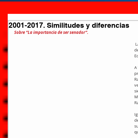
2001-2017. Similitudes y diferencias
Sobre “La importancia de ser senador”.
 La similitud que alarma alude al 
d
E
A 
p
Ra
v
si
Ma
Ra
Ig
d
s
qu