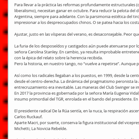
Para llevar a la práctica las reformas profundamente estructurales (
liberalismo), necesitan ganar en octubre. Para reducir la pelota del d
Argentina, siempre para adelante. Con la parsimonia estética del tir
impresionar a los despreocupados chinos. O se patea hacia los cost
Ajustar, justo en las vísperas del verano, es desaconsejable. Peor q
La furia de los desposeídos y castigados aún puede atenuarse por lo
señora Carolina Stanley. En cambio, ya resulta improbable entretene
con la épica del relato sobre la herencia recibida.
Pero la historia, en nuestro tango, no “vuelve a repetirse”. Aunque p
Así como los radicales llegaban a los puestos, en 1999, desde la ce
desde el centro-derecha. La dinámica del pragmatismo peronista la a
entrecruzamiento era inevitable. Las maneras del Club Swinger se im
En 2017 la provincia es gobernada por la señora María Eugenia Vidal,
insumo primordial del TGR, enrolada en el bando del presidente. En 2
El presidente radical De la Rúa sentía, en la nuca, la respiración as
Carlos Ruckauf.
Aparte Macri, por suerte, conserva la figura institucional del vicepre
Michetti, La Novicia Rebelde.