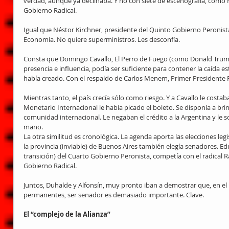
verdad, aunque ya declinaba. Y no con siete de escenografía, como M
Gobierno Radical.
Igual que Néstor Kirchner, presidente del Quinto Gobierno Peronist
Economía. No quiere superministros. Les desconfía.
Consta que Domingo Cavallo, El Perro de Fuego (como Donald Trump
presencia e influencia, podía ser suficiente para contener la caída es
había creado. Con el respaldo de Carlos Menem, Primer Presidente 
Mientras tanto, el país crecía sólo como riesgo. Y a Cavallo le costa
Monetario Internacional le había picado el boleto. Se disponía a brin
comunidad internacional. Le negaban el crédito a la Argentina y le s
mano.
La otra similitud es cronológica. La agenda aporta las elecciones leg
la provincia (inviable) de Buenos Aires también elegía senadores. E
transición) del Cuarto Gobierno Peronista, competía con el radical R
Gobierno Radical.
Juntos, Duhalde y Alfonsín, muy pronto iban a demostrar que, en el p
permanentes, ser senador es demasiado importante. Clave.
El “complejo de la Alianza”