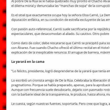
Al pobre De la Rúa se le había quebrado muy pronto el Chacho Álv
el dilema moral y denunciaba las “manchas de sopa” de la corrupció
Es el sitial que exactamente ocupa hoy la señora Elisa Carrió, La De
diputación enfática, en su condición de estrella excluyente de las em
Con pasión auto-referencial, Carrió suele sacrificarse por la repúbl
espectaculares, que desacomodan al aliado. Su cautivo. Otro pobre 
Como dato de color, debe rescatarse que Carrió se precipitó para sol
con Álvarez. Fue cuando Chacho ofreció el último recital en el Hotel 
explicación de la inexplicable renuncia. El arrugue de barrera, máxim
La yarará en la cama
“Lo felicito, presidente, logró desprenderse de la yarará que tenía en
Lo escribió un cronista amigo de De la Rúa. Celebraba la liberación de
pragmatismo. Porque se había preparado, apenas, para la aprobaci
Aunque con frecuencia suele desubicarlo, dejarlo con pasmado rostro
con la barbarie ideal de la transparencia, le produce, hasta ahora, m
Le cuesta, según nuestras fuentes, soportarla. Pero cree que logra, al