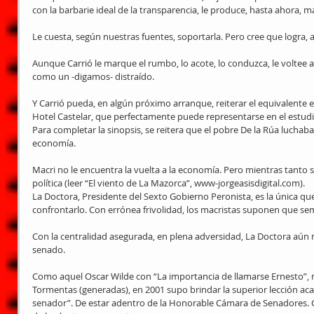
con la barbarie ideal de la transparencia, le produce, hasta ahora, m
Le cuesta, según nuestras fuentes, soportarla. Pero cree que logra, al
Aunque Carrió le marque el rumbo, lo acote, lo conduzca, le voltee a
como un -digamos- distraído.
Y Carrió pueda, en algún próximo arranque, reiterar el equivalente 
Hotel Castelar, que perfectamente puede representarse en el estud
Para completar la sinopsis, se reitera que el pobre De la Rúa luchaba co
economía.
Macri no le encuentra la vuelta a la economía. Pero mientras tanto su
política (leer “El viento de La Mazorca”, www-jorgeasisdigital.com).
La Doctora, Presidente del Sexto Gobierno Peronista, es la única qu
confrontarlo. Con errónea frivolidad, los macristas suponen que sem
Con la centralidad asegurada, en plena adversidad, La Doctora aún 
senado.
Como aquel Oscar Wilde con “La importancia de llamarse Ernesto”, n
Tormentas (generadas), en 2001 supo brindar la superior lección ac
senador”. De estar adentro de la Honorable Cámara de Senadores. C