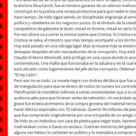
la doctora Elisa Carrió, fue el ministro garante de un silencio mafios
construyó en la justicia una coraza protectora para que nadie lo cit
hace tiempo, De Vido sigue siendo un disciplinado engranaje al servici
político y obediente en los negocios sucios. Es el símbolo de la obe
compañeros de gabinete le dicen, mitad en broma, mitad en serio O
Por eso ahora va a correr la misma suerte que Cristina. Si Cristina va 
Cristina se salva, el ministro que más tiempo acompañó a los Kirchn
Hoy está parado en una ciénaga legal. Mas se mueve más se entierra.
destapan despiden el olor nauseabundo de la corrupción. Hoy está
Claudio El Mono Minnicelli, está prófugo en una causa donde lo ac
contenedores. Una mafia que funcionaba en la aduana y en la cual 
está ubicado como lugarteniente del jefe de los corruptos, Oldemar 
“El rey León”.
Pero eso no es todo. La novela negra con Andrea del Boca que fue so
de triangulación para que se dinero de todos no tuviera los controles
Planificación le transfería millones a varias universidades que a su 
audiovisuales para que hicieran series de televisión. Un escándalo 
grave fue el descubrimiento de la compra grosera del material tecno
hacer efectos especiales con 72 cámaras. Quemó 94 millones de peso
que fue comprando originalmente por una ortopedia de un amigo de
De Vido es un individuo con cara de piedra para negar todo. Aprendió
maltrataban como si fuese un esclavo. Cuentan ministros del gabin
alguna vez Néstor lo cacheteó en público y lo mandaba a comprar cig