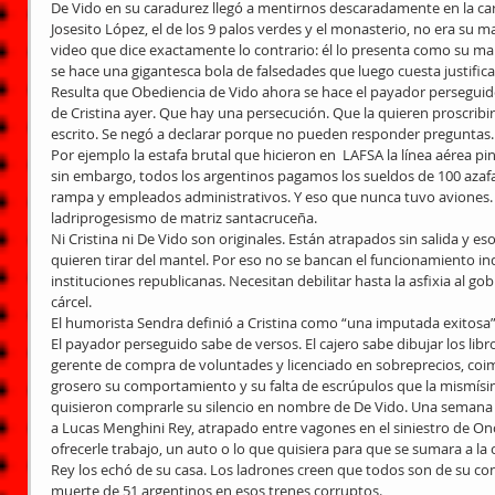
De Vido en su caradurez llegó a mentirnos descaradamente en la cara
Josesito López, el de los 9 palos verdes y el monasterio, no era su 
video que dice exactamente lo contrario: él lo presenta como su ma
se hace una gigantesca bola de falsedades que luego cuesta justificar
Resulta que Obediencia de Vido ahora se hace el payador perseguid
de Cristina ayer. Que hay una persecución. Que la quieren proscribi
escrito. Se negó a declarar porque no pueden responder preguntas. 
Por ejemplo la estafa brutal que hicieron en  LAFSA la línea aérea pi
sin embargo, todos los argentinos pagamos los sueldos de 100 azafat
rampa y empleados administrativos. Y eso que nunca tuvo aviones. E
ladriprogesismo de matriz santacruceña.
Ni Cristina ni De Vido son originales. Están atrapados sin salida y 
quieren tirar del mantel. Por eso no se bancan el funcionamiento inde
instituciones republicanas. Necesitan debilitar hasta la asfixia al go
cárcel.
El humorista Sendra definió a Cristina como “una imputada exitosa”
El payador perseguido sabe de versos. El cajero sabe dibujar los libro
gerente de compra de voluntades y licenciado en sobreprecios, coim
grosero su comportamiento y su falta de escrúpulos que la mismísi
quisieron comprarle su silencio en nombre de De Vido. Una semana
a Lucas Menghini Rey, atrapado entre vagones en el siniestro de Onc
ofrecerle trabajo, un auto o lo que quisiera para que se sumara a la
Rey los echó de su casa. Los ladrones creen que todos son de su con
muerte de 51 argentinos en esos trenes corruptos.