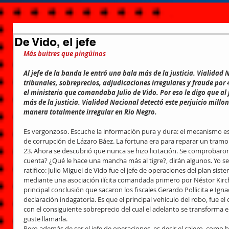
De Vido, el jefe
Más buitres que pingüinos
Al jefe de la banda le entró una bala más de la justicia. Vialidad
tribunales, sobreprecios, adjudicaciones irregulares y fraude por
el ministerio que comandaba Julio de Vido. Por eso le digo que al 
más de la justicia. Vialidad Nacional detectó este perjuicio millon
manera totalmente irregular en Rio Negro.
Es vergonzoso. Escuche la información pura y dura: el mecanismo es 
de corrupción de Lázaro Báez. La fortuna era para reparar un tramo 
23. Ahora se descubrió que nunca se hizo licitación. Se comprobaro
cuenta? ¿Qué le hace una mancha más al tigre?, dirán algunos. Yo se 
ratifico: Julio Miguel de Vido fue el jefe de operaciones del plan sis
mediante una asociación ilícita comandada primero por Néstor Kirchne
principal conclusión que sacaron los fiscales Gerardo Pollicita e Ign
declaración indagatoria. Es que el principal vehículo del robo, fue el
con el consiguiente sobreprecio del cual el adelanto se transforma 
guste llamarla.
Pero además de ser el jefe de operaciones, es decir el cajero, com