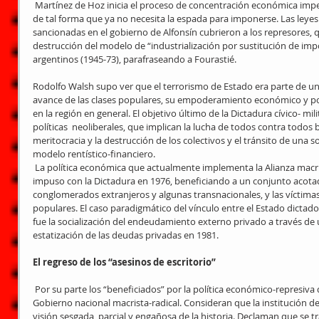
 Martínez de Hoz inicia el proceso de concentración económica imperialista que con Menem se consolida 
de tal forma que ya no necesita la espada para imponerse. Las leyes
sancionadas en el gobierno de Alfonsín cubrieron a los represores, qu
destrucción del modelo de “industrialización por sustitución de impor
argentinos (1945-73), parafraseando a Fourastié.
Rodolfo Walsh supo ver que el terrorismo de Estado era parte de un 
avance de las clases populares, su empoderamiento económico y polít
en la región en general. El objetivo último de la Dictadura cívico- mil
políticas  neoliberales, que implican la lucha de todos contra todos ba
meritocracia y la destrucción de los colectivos y el tránsito de una s
modelo rentístico-financiero.
 La política económica que actualmente implementa la Alianza macrista-radical es análoga a la que se 
impuso con la Dictadura en 1976, beneficiando a un conjunto acota
conglomerados extranjeros y algunas transnacionales, y las víctima
populares. El caso paradigmático del vínculo entre el Estado dictad
fue la socialización del endeudamiento externo privado a través de 
estatización de las deudas privadas en 1981.
El regreso de los “asesinos de escritorio”
 Por su parte los “beneficiados” por la política económico-represiva de 1976,  hoy continúan en el 
Gobierno nacional macrista-radical. Consideran que la institución d
visión sesgada, parcial y engañosa de la historia. Declaman que se t