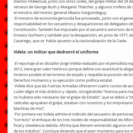
mentor intelectual, junto con otros civiles, del golpe militar del 24 
retratos de George Bush y Margaret Thatcher, y algunos trofeos de 
el ministro del Interior general Albano Harguindeguy.
 El ministro de economía genocida fue procesado, junto con el general Alcides López Aufranc, por su 
responsabilidad en los secuestros y desapariciones de delegados obr
Constitución. También fue imputado por el secuestro extorsivo de l
Ernesto Gutheim y también por la desaparición, en junio de 1977, d
Casariego, que se  había opuesto a la nacionalización de la Ciade.
Videla: un militar que deshonró el uniforme
 El reportaje al ex dictador Jorge Videla realizado por el periodista español Ricardo Angoso, en febrero de 
2012, tiene gran valor histórico porque define con exactitud la abi
hicieron posible el terrorismo de estado y respalda la posición de l
Derechos Humanos y su ejecución como política estatal.
 Videla dice que las Fuerzas Armadas ofrecieron cuatro cursos de acción y el presidente interino Ítalo 
Luder eligió el más drástico y rápido, otorgándoles “licencia para ma
no hubiera sido necesario dar el golpe de Estado”, que se debió a “ot
radicales apoyaban el golpe, estaban con nosotros y los empresari
Martínez de Hoz”.
 Por primera vez Videla admite el método del secuestro de personas y su posterior asesinato. Consideró 
“correcto” el enfoque de los tres niveles de responsabilidad de Alfons
final y obediencia debida. Afirma que Menem enmendó algunos error
de los indultos”. Concluye diciendo que el peor momento para los mil