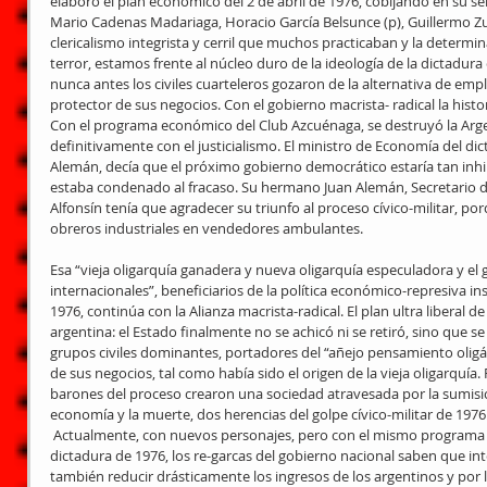
elaboró el plan económico del 2 de abril de 1976, cobijando en su se
Mario Cadenas Madariaga, Horacio García Belsunce (p), Guillermo Zub
clericalismo integrista y cerril que muchos practicaban y la determi
terror, estamos frente al núcleo duro de la ideología de la dictadura 
nunca antes los civiles cuarteleros gozaron de la alternativa de em
protector de sus negocios. Con el gobierno macrista- radical la histor
Con el programa económico del Club Azcuénaga, se destruyó la Argen
definitivamente con el justicialismo. El ministro de Economía del di
Alemán, decía que el próximo gobierno democrático estaría tan inhi
estaba condenado al fracaso. Su hermano Juan Alemán, Secretario de
Alfonsín tenía que agradecer su triunfo al proceso cívico-militar, p
obreros industriales en vendedores ambulantes.
Esa “vieja oligarquía ganadera y nueva oligarquía especuladora y el
internacionales”, beneficiarios de la política económico-represiva ins
1976, continúa con la Alianza macrista-radical. El plan ultra liberal de
argentina: el Estado finalmente no se achicó ni se retiró, sino que se p
grupos civiles dominantes, portadores del “añejo pensamiento oligá
de sus negocios, tal como había sido el origen de la vieja oligarquía.
barones del proceso crearon una sociedad atravesada por la sumisió
economía y la muerte, dos herencias del golpe cívico-militar de 1976
 Actualmente, con nuevos personajes, pero con el mismo programa económico saqueador de la 
dictadura de 1976, los re-garcas del gobierno nacional saben que int
también reducir drásticamente los ingresos de los argentinos y por l