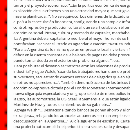
terror y el proyecto económico: “…En la política económica de ese g
explicación de sus crímenes sino una atrocidad mayor que castiga a
miseria planificada…”. No se equivocó. Los crímenes de la dictadura 
el país a la especulación financiera, configurando una compleja infr
control, represión y producción cultural, que se articulaba con él ter
económica-social. Picana, cultura y mercado de capitales, marchaba
 La Argentina debe al capitalismo neoliberal el mayor horror de su historia. Los profesionales de la tortura 
pontificaban: “Achicar el Estado es agrandar la Nación”, “Resulta ind
“Para la Argentina da lo mismo que un empresario local invierta en N
déficit en la cuenta corriente de la balanza de pagos no debe preocu
puede tomar deuda en el exterior sin problema alguno...”, etc.
 Para posibilitar el desatino se “retrotrajeron las relaciones de producción a los comienzos de la era 
industrial” y sigue Walsh, “cuando los trabajadores han querido prote
subversivos, secuestrando cuerpos enteros de delegados que en al
en otros no aparecieron…”. También denunció acerca de los únicos be
económico-represiva dictada por el Fondo Monetario Internacional: “l
nueva oligarquía especuladora y un grupo selecto de monopolios int
la Esso, las automotrices, la U.S. Steel, la Siemens, al que están lig
Martínez de Hoz  y todos los miembros de su gabinete…”.
 Agrega Walsh:”… Desnacionalizando bancos se ponen ahorro y el crédito nacional en manos de la banca 
extranjera…, rebajando los aranceles aduaneros se crean empleos 
desocupación en la Argentina…”. Al día siguiente de escribir su Carta 
una profecía autocumplida, el periodista, era secuestrado y desapar