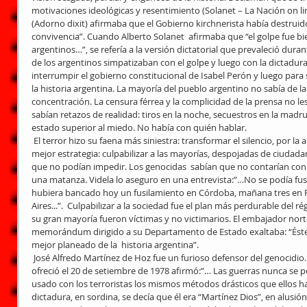
motivaciones ideológicas y resentimiento (Solanet – La Nación on lin
(Adorno dixit) afirmaba que el Gobierno kirchnerista había destruido 
convivencia”. Cuando Alberto Solanet  afirmaba que “el golpe fue bie
argentinos…”, se refería a la versión dictatorial que prevaleció dur
de los argentinos simpatizaban con el golpe y luego con la dictadu
interrumpir el gobierno constitucional de Isabel Perón y luego para
la historia argentina. La mayoría del pueblo argentino no sabía de l
concentración. La censura férrea y la complicidad de la prensa no le
sabían retazos de realidad: tiros en la noche, secuestros en la madru
estado superior al miedo. No había con quién hablar.
 El terror hizo su faena más siniestra: transformar el silencio, por la alquimia del miedo, en culpa. Fue la 
mejor estrategia: culpabilizar a las mayorías, despojadas de ciudadan
que no podían impedir. Los genocidas  sabían que no contarían con 
una matanza. Videla lo aseguro en una entrevista:”…No se podía fusi
hubiera bancado hoy un fusilamiento en Córdoba, mañana tres en R
Aires...”.  Culpabilizar a la sociedad fue el plan más perdurable del r
su gran mayoría fueron víctimas y no victimarios. El embajador nort
memorándum dirigido a su Departamento de Estado exaltaba: “Éste d
mejor planeado de la  historia argentina”.
 José Alfredo Martínez de Hoz fue un furioso defensor del genocidio.  En una conferencia de prensa que 
ofreció el 20 de setiembre de 1978 afirmó:”… Las guerras nunca se 
usado con los terroristas los mismos métodos drásticos que ellos 
dictadura, en sordina, se decía que él era “Martínez Dios”, en alusió