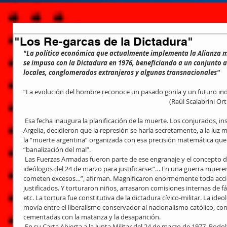
"Los Re-garcas de la Dictadura"
"La política económica que actualmente implementa la Alianza ma
se impuso con la Dictadura en 1976, beneficiando a un conjunto 
locales, conglomerados extranjeros y algunas transnacionales"
“La evolución del hombre reconoce un pasado gorila y un futuro ind
                                                                                                (Raúl Scala
 Esa fecha inaugura la planificación de la muerte. Los conjurados, inspirados en el ejército francés en 
Argelia, decidieron que la represión se haría secretamente, a la luz 
la “muerte argentina” organizada con esa precisión matemática q
“banalización del mal”.
 Las Fuerzas Armadas fueron parte de ese engranaje y el concepto de “guerra” es el que eligen siempre los 
ideólogos del 24 de marzo para justificarse:”… En una guerra mueren
cometen excesos…”, afirman. Magnificaron enormemente toda acción 
justificados. Y torturaron niños, arrasaron comisiones internas de fá
etc. La tortura fue constitutiva de la dictadura cívico-militar. La ideo
movía entre el liberalismo conservador al nacionalismo católico, con
cementadas con la matanza y la desaparición.
 En su Carta Abierta a la Junta Militar del 24 de marzo de 1977, Rodolfo Walsh denuncia la relación entre el 