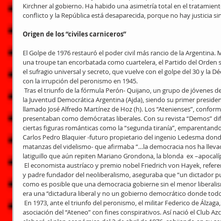
Kirchner al gobierno. Ha habido una asimetría total en el tratamient
conflicto y la República está desaparecida, porque no hay justicia s
Origen de los “civiles carniceros”
El Golpe de 1976 restauró el poder civil más rancio de la Argentina
una troupe tan encorbatada como cuartelera, el Partido del Orden s
el sufragio universal y secreto, que vuelve con el golpe del 30 y la D
con la irrupción del peronismo en 1945.
 Tras el triunfo de la fórmula Perón- Quijano, un grupo de jóvenes de clase alta conformaron el Ateneo de 
la Juventud Democrática Argentina (Ajda), siendo su primer presid
llamado José Alfredo Martínez de Hoz (h). Los “Atenienses”, conform
presentaban como demócratas liberales. Con su revista “Demos” difu
ciertas figuras románticas como la “segunda tiranía”, emparentando a
Carlos Pedro Blaquier -futuro propietario del ingenio Ledesma don
matanzas del videlismo- que afirmaba “…la democracia nos ha llevado
latiguillo que aún repiten Mariano Grondona, la blonda  ex –apocalípt
 El economista austríaco y premio nobel Friedrich von Hayek, referente económico de Margaret Thacher 
y padre fundador del neoliberalismo, aseguraba que “un dictador pu
como es posible que una democracia gobierne sin el menor liberalism
era una “dictadura liberal y no un gobierno democrático donde todo
 En 1973, ante el triunfo del peronismo, el militar Federico de Álzaga, integrante del Ajda, reprodujo la 
asociación del “Ateneo” con fines conspirativos. Así nació el Club Az