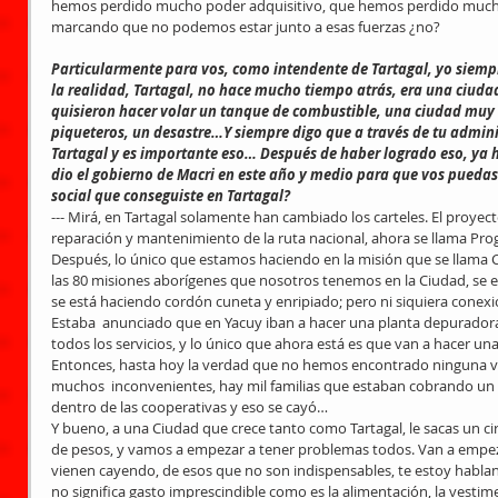
hemos perdido mucho poder adquisitivo, que hemos perdido mucho
marcando que no podemos estar junto a esas fuerzas ¿no?
Particularmente para vos, como intendente de Tartagal, yo siempr
la realidad, Tartagal, no hace mucho tiempo atrás, era una ciud
quisieron hacer volar un tanque de combustible, una ciudad muy co
piqueteros, un desastre…Y siempre digo que a través de tu administ
Tartagal y es importante eso… Después de haber logrado eso, ya h
dio el gobierno de Macri en este año y medio para que vos puedas
social que conseguiste en Tartagal?
--- Mirá, en Tartagal solamente han cambiado los carteles. El proye
reparación y mantenimiento de la ruta nacional, ahora se llama Pr
Después, lo único que estamos haciendo en la misión que se llama 
las 80 misiones aborígenes que nosotros tenemos en la Ciudad, se 
se está haciendo cordón cuneta y enripiado; pero ni siquiera conexion
Estaba  anunciado que en Yacuy iban a hacer una planta depuradora,
todos los servicios, y lo único que ahora está es que van a hacer un
Entonces, hasta hoy la verdad que no hemos encontrado ninguna ven
muchos  inconvenientes, hay mil familias que estaban cobrando un sa
dentro de las cooperativas y eso se cayó…
Y bueno, a una Ciudad que crece tanto como Tartagal, le sacas un circ
de pesos, y vamos a empezar a tener problemas todos. Van a empeza
vienen cayendo, de esos que no son indispensables, te estoy hablan
no significa gasto imprescindible como es la alimentación, la vesti