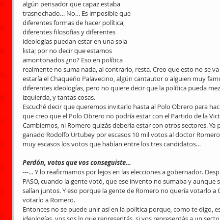
algún pensador que capaz estaba 
trasnochado… No… Es imposible que 
diferentes formas de hacer política, 
diferentes filosofías y diferentes 
ideologías puedan estar en una sola 
lista; por no decir que estamos 
amontonados ¿no? Eso en política 
realmente no suma nada, al contrario, resta. Creo que esto no se va 
estaría el Chaqueño Palavecino, algún cantautor o alguien muy f
diferentes ideologías, pero no quiere decir que la política pueda me
izquierda, y tantas cosas.
Escuché decir que queremos invitarlo hasta al Polo Obrero para hace
que creo que el Polo Obrero no podría estar con el Partido de la Victor
Cambiemos, ni Romero quizás debería estar con otros sectores. Ya pa
ganado Rodolfo Urtubey por escasos 10 mil votos al doctor Romero, 
muy escasos los votos que habían entre los tres candidatos…
Perdón, votos que vos conseguiste…
---… Y lo reafirmamos por lejos en las elecciones a gobernador. Desp
PASO, cuando la gente votó, que ese invento no sumaba y aunque se 
salían juntos. Y eso porque la gente de Romero no quería votarlo a
votarlo a Romero.
Entonces no se puede unir así en la política porque, como te digo, 
ideologías, vos sos lo que representás, si vos representás a un sec