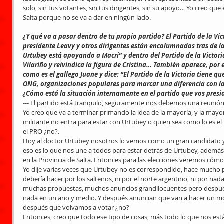
solo, sin tus votantes, sin tus dirigentes, sin su apoyo… Yo creo que 
Salta porque no se va a dar en ningún lado.
¿Y qué va a pasar dentro de tu propio partido? El Partido de la Vi
presidente Leavy y otros dirigentes están encolumnados tras de l
Urtubey está apoyando a Macri” y dentro del Partido de la Victori
Vilariño y reivindica la figura de Cristina… También aparece, por 
como es el gallego Juane y dice: “El Partido de la Victoria tiene qu
ONG, organizaciones populares para marcar una diferencia con lo 
¿Cómo está la situación internamente en el partido que vos presi
--- El partido está tranquilo, seguramente nos debemos una reunión de
Yo creo que va a terminar primando la idea de la mayoría, y la may
militante no entra para estar con Urtubey o quien sea como lo es e
el PRO ¿no?.
Hoy al doctor Urtubey nosotros lo vemos como un gran candidato y 
eso es lo que nos une a todos para estar detrás de Urtubey, ademá
en la Provincia de Salta. Entonces para las elecciones veremos cómo
Yo dije varias veces que Urtubey no es correspondido, hace mucho p
debería hacer por los salteños, ni por el norte argentino, ni por nada 
muchas propuestas, muchos anuncios grandilocuentes pero después, 
nada en un año y medio. Y después anuncian que van a hacer un mon
después que volvamos a votar ¿no?
Entonces, creo que todo ese tipo de cosas, más todo lo que nos est