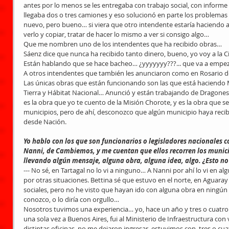
antes por lo menos se les entregaba con trabajo social, con informe 
llegaba dos o tres camiones y eso solucionó en parte los problemas
nuevo, pero bueno… si viera que otro intendente estaría haciendo algo
verlo y copiar, tratar de hacer lo mismo a ver si consigo algo…
Que me nombren uno de los intendentes que ha recibido obras…
Sáenz dice que nunca ha recibido tanto dinero, bueno, yo voy a la 
Están hablando que se hace bacheo… ¿yyyyyyy???... que va a empe
A otros intendentes que también les anunciaron como en Rosario d
Las únicas obras que están funcionando son las que está haciendo 
Tierra y Hábitat Nacional… Anunció y están trabajando de Dragones
es la obra que yo te cuento de la Misión Chorote, y es la obra que s
municipios, pero de ahí, desconozco que algún municipio haya recib
desde Nación.
Yo hablo con los que son funcionarios o legisladores nacionales 
Nanni, de Cambiemos, y me cuentan que ellos recorren los municip
llevando algún mensaje, alguna obra, alguna idea, algo. ¿Esto no 
--- No sé, en Tartagal no lo vi a ninguno… A Nanni por ahí lo vi en
por otras situaciones. Bettina sé que estuvo en el norte, en Agua
sociales, pero no he visto que hayan ido con alguna obra en ningún 
conozco, o lo diría con orgullo…
Nosotros tuvimos una experiencia… yo, hace un año y tres o cuatro 
una sola vez a Buenos Aires, fui al Ministerio de Infraestructura con
distintas oficinas, no me dejaron ingresar, estuvimos con  tres o cu