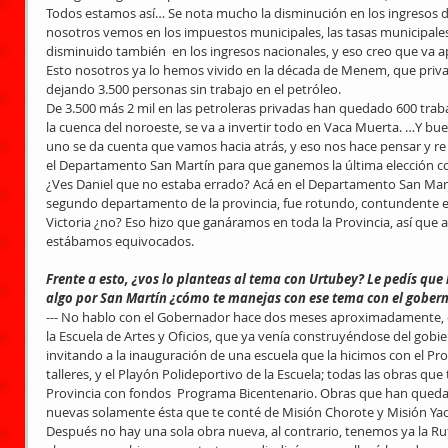
Todos estamos así… Se nota mucho la disminución en los ingresos de
nosotros vemos en los impuestos municipales, las tasas municipale
disminuido también  en los ingresos nacionales, y eso creo que va
Esto nosotros ya lo hemos vivido en la década de Menem, que privatiz
dejando 3.500 personas sin trabajo en el petróleo.
De 3.500 más 2 mil en las petroleras privadas han quedado 600 trab
la cuenca del noroeste, se va a invertir todo en Vaca Muerta. …Y bu
uno se da cuenta que vamos hacia atrás, y eso nos hace pensar y re 
el Departamento San Martín para que ganemos la última elección co
¿Ves Daniel que no estaba errado? Acá en el Departamento San Mart
segundo departamento de la provincia, fue rotundo, contundente el tr
Victoria ¿no? Eso hizo que ganáramos en toda la Provincia, así que 
estábamos equivocados.
Frente a esto, ¿vos lo planteas al tema con Urtubey? Le pedís que 
algo por San Martín ¿cómo te manejas con ese tema con el gober
--- No hablo con el Gobernador hace dos meses aproximadamente, c
la Escuela de Artes y Oficios, que ya venía construyéndose del gobi
invitando a la inauguración de una escuela que la hicimos con el P
talleres, y el Playón Polideportivo de la Escuela; todas las obras qu
Provincia con fondos  Programa Bicentenario. Obras que han quedad
nuevas solamente ésta que te conté de Misión Chorote y Misión Yac
Después no hay una sola obra nueva, al contrario, tenemos ya la Ruta 