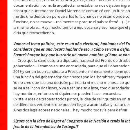
documentación, como la arquitecta no estaba no nos dejaban ingresa
hasta que el intendente Daniel Moreno se comunicó con un funcion
me dio una desilusión porque si los funcionarios no están donde co
funciona, no se mueve… realmente es porque el país se frenó… (…) tr
la misma obra… Hay mucho temor a equivocarse y eso hace que el p
diría que retrocediendo.
Vamos al tema político, este es un año electoral, hablamos del Fre
consideras que es una locura hablar de eso. ¿Cómo se van a defini
Frente? Porque hay que buscarle un nuevo nombre. ¿Cómo se van 
--- Creo que la candidatura a diputado nacional del Frente de Urtube
gobernador… Estamos en una encrucijada, para que el Gobernador te
2019 y ser un buen candidato a Presidente, mínimamente  tiene que
una función del gobernador decir “estos son los  hombres y mujere
Yo no creo que sea una decisión partidaria ni mucho menos… Lo que 
se va a salir con dos listas, o va a ser una sola lista, creo que todaví
hay nombres, entonces ni siquiera se pueden hacer encuestas.
Existe la idea de trabajar todos juntos, la idea de salir quizás en un
de diferentes vertientes que pueden llegar a acompañar y tratar de
Aires dos legisladores nacionales… hay mucho todavía para definir.
Sigues con la idea de llegar al Congreso de la Nación o tenés la int
frente de la Intendencia de Tartagal?