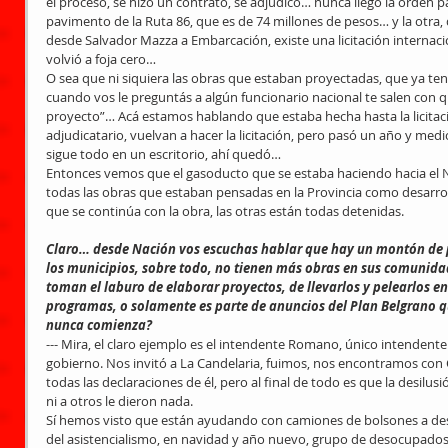
el proceso, se hizo un contrato, se adjudicó… nunca llegó la orden p
pavimento de la Ruta 86, que es de 74 millones de pesos… y la otra, q
desde Salvador Mazza a Embarcación, existe una licitación internacion
volvió a foja cero…
O sea que ni siquiera las obras que estaban proyectadas, que ya te
cuando vos le preguntás a algún funcionario nacional te salen con q
proyecto”… Acá estamos hablando que estaba hecha hasta la licitación
adjudicatario, vuelvan a hacer la licitación, pero pasó un año y medi
sigue todo en un escritorio, ahí quedó…
Entonces vemos que el gasoducto que se estaba haciendo hacia el N
todas las obras que estaban pensadas en la Provincia como desarroll
que se continúa con la obra, las otras están todas detenidas.
Claro… desde Nación vos escuchas hablar que hay un montón de pr
los municipios, sobre todo, no tienen más obras en sus comunidad
toman el laburo de elaborar proyectos, de llevarlos y pelearlos en
programas, o solamente es parte de anuncios del Plan Belgrano q
nunca comienza?
--- Mira, el claro ejemplo es el intendente Romano, único intendente 
gobierno. Nos invitó a La Candelaria, fuimos, nos encontramos con
todas las declaraciones de él, pero al final de todo es que la desilus
ni a otros le dieron nada.
Sí hemos visto que están ayudando con camiones de bolsones a des
del asistencialismo, en navidad y año nuevo, grupo de desocupados