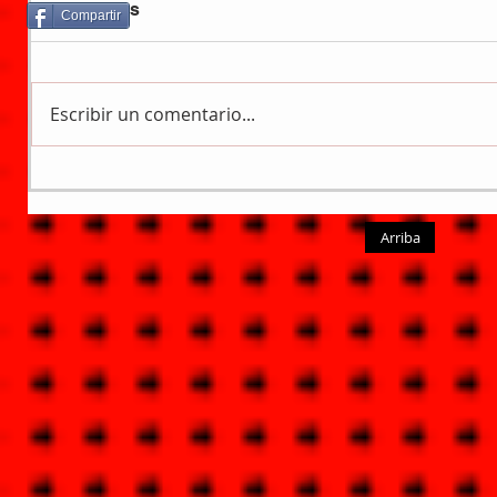
Comentarios
Compartir
Escribir un comentario...
Arriba