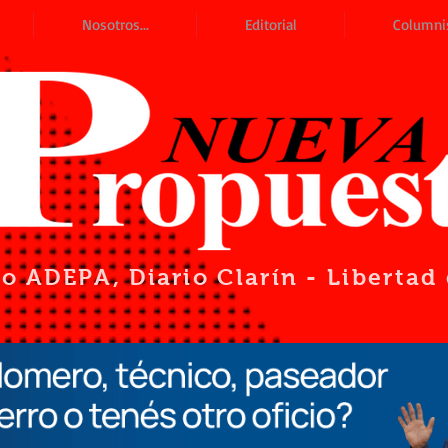
Nosotros...
Editorial
Columni
io ADEPA
, Diario Clarín - Liberta