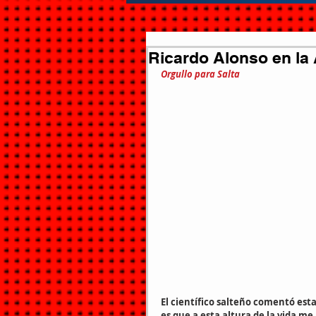
Ricardo Alonso en la
Orgullo para Salta
El científico salteño comentó est
es que a esta altura de la vida 