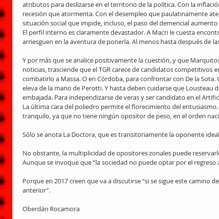
atributos para deslizarse en el territorio de la política. Con la inflac
recesión que atormenta. Con el desempleo que paulatinamente atem
situación social que impide, incluso, el paso del demencial aumento d
El perfil interno es claramente devastador. A Macri le cuesta encon
arriesguen en la aventura de ponerla. Al menos hasta después de las 
Y por más que se analice positivamente la cuestión, y que Marquitos l
noticias, trasciende que el TGR carece de candidatos competitivos en 
combatirlo a Massa. O en Córdoba, para confrontar con De la Sota. 
eleva de la mano de Perotti. Y hasta deben cuidarse que Lousteau d
embajada. Para independizarse de veras y ser candidato en el Artifi
La última cara del poliedro permite el florecimiento del entusiasmo
tranquilo, ya que no tiene ningún opositor de peso, en el orden naci
Sólo se anota La Doctora, que es transitoriamente la oponente idea
No obstante, la multiplicidad de opositores zonales puede reservarle l
Aunque se invoque que “la sociedad no puede optar por el regreso 
Porque en 2017 creen que va a discutirse “si se sigue este camino de 
anterior”.
Oberdán Rocamora