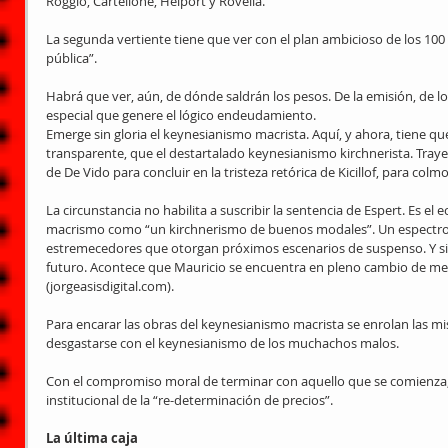
Roggio, Cartellone, Helport y Rovella.
La segunda vertiente tiene que ver con el plan ambicioso de los 100 
pública”.
Habrá que ver, aún, de dónde saldrán los pesos. De la emisión, de l
especial que genere el lógico endeudamiento.
Emerge sin gloria el keynesianismo macrista. Aquí, y ahora, tiene qu
transparente, que el destartalado keynesianismo kirchnerista. Traye
de De Vido para concluir en la tristeza retórica de Kicillof, para col
La circunstancia no habilita a suscribir la sentencia de Espert. Es el
macrismo como “un kirchnerismo de buenos modales”. Un espectro ca
estremecedores que otorgan próximos escenarios de suspenso. Y sin c
futuro. Acontece que Mauricio se encuentra en pleno cambio de meta
(jorgeasisdigital.com).
Para encarar las obras del keynesianismo macrista se enrolan las 
desgastarse con el keynesianismo de los muchachos malos.
Con el compromiso moral de terminar con aquello que se comienza,
institucional de la “re-determinación de precios”.
La última caja