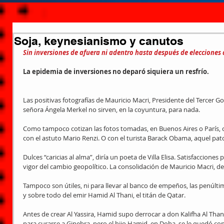
Soja, keynesianismo y canutos
Sin inversiones de afuera ni adentro hasta después de elecciones 
La epidemia de inversiones no deparó siquiera un resfrío.
Las positivas fotografías de Mauricio Macri, Presidente del Tercer Go
señora Ángela Merkel no sirven, en la coyuntura, para nada.
Como tampoco cotizan las fotos tomadas, en Buenos Aires o París, co
con el astuto Mario Renzi. O con el turista Barack Obama, aquel pat
Dulces “caricias al alma”, diría un poeta de Villa Elisa. Satisfacciones
vigor del cambio geopolítico. La consolidación de Mauricio Macri, d
Tampoco son útiles, ni para llevar al banco de empeños, las penúltim
y sobre todo del emir Hamid Al Thani, el titán de Qatar.
Antes de crear Al Yassira, Hamid supo derrocar a don Kalifha Al Thani,
para curarse a Ginebra, pero el hijo Hamid, en Doha, se le quedó con 