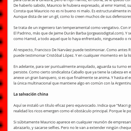
De haberlo sabido, Mauricio le hubiera expresado, al emir Hamid, s
Consta que Mauricio no es ni bueno ni malo. Es estructuralmente insu
Aunque dista de ser un gil, como lo creen muchos de sus defensores
Se trata de un ingeniero tan temperamental como vengativo. Con inf
El Padrino, más que de Jaime Durán Barba (jorgeasisdigital.com). Y s
como Hamid, a todo aquel que lo haya enfrentado, ninguneado o rid
Al respecto, Francisco De Narváez puede testimoniar. Como antes 
puede testimoniar Cristóbal López. Y en cualquier momento en la lis
En adelante, para ser puntualmente aniquilado, aguarda su turno en
persiste. Como cierto sindicalista Caballo que ya tiene la cabeza en
anexe un gran banquero, si es que finalmente se anima. Y hasta el
la única multinacional que mantiene algo en común con la Argentina
La salvación china
Aquí se instaló un título eficaz pero equivocado. Indica que “Macri 
realidad los ricos emergen como el obstáculo principal. Porque le p
Si súbitamente Mauricio aparece en cualquier reunión de empresario
abrazarlo, y sacarse selfies. Pero no le van a extender ningún cheque