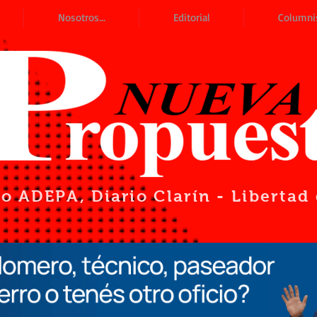
Nosotros...
Editorial
Columni
io ADEPA
, Diario Clarín - Liberta