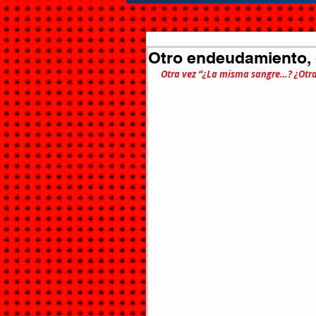
Otro endeudamiento,
Otra vez “¿La misma sangre…? ¿Otra