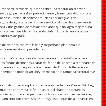
ese norte provincial que iba a tener una reparación al olvido 
ones de golpe hacia el empobrecimiento y la marginalidad, con una 
or desnutrición, de salteños muertos por dengue,  con 
 gota de agua potable ni otros servicios básicos de supervivencia, 
tencia y una gestión de más de ocho años que no logró mejorar una 
obreza, marginalidad y mortandad infantil que tienen a nuestra 
dísticas del país.
o de histórico con este fallido y sospechado plan, será a la 
a ante una estafa sin precedentes.
 ocho años hacer realidad la esperanza, solo estafó de la peor 
los fondos destinados a sacar del fondo del abismo a centenares de 
, comenzando con el poco claro manejo del Fondo de Reparación 
 gobernador, Rodolfo Urtubey, en medio de la campaña electoral que 
e con dar ni pedir explicaciones, nuevamente Juan Manuel Urtubey, 
muertos por desnutrición, de un brutal abandono a pueblos 
uienes sumió en el peor de los olvidos, sin rubor en  las mejillas, 
udamiento con promesas de obras y las cuentas de la provincia en 