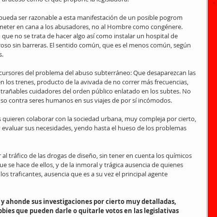
 pueda ser razonable a esta manifestación de un posible pogrom 
meter en cana a los abusadores, no al Hombre como congénere. 
 que no se trata de hacer algo así como instalar un hospital de 
roso sin barreras. El sentido común, que es el menos común, según 
s.
recursores del problema del abuso subterráneo: Que desaparezcan las 
 los trenes, producto de la avivada de no correr más frecuencias, 
rañables cuidadores del orden público enlatado en los subtes. No 
uso contra seres humanos en sus viajes de por sí incómodos.
as quieren colaborar con la sociedad urbana, muy compleja por cierto, 
 evaluar sus necesidades, yendo hasta el hueso de los problemas 
al tráfico de las drogas de diseño, sin tener en cuenta los químicos 
ue se hace de ellos, y de la inmoral y trágica ausencia de quienes 
los traficantes, ausencia que es a su vez el principal agente 
 y ahonde sus investigaciones por cierto muy detalladas, 
bies que pueden darle o quitarle votos en las legislativas 