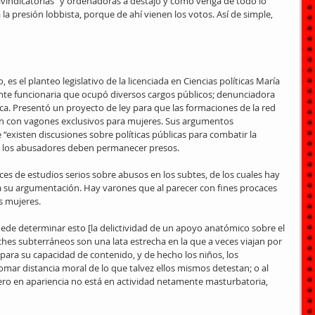
eivindicatorias” y ordenadoras a destajo y como venga de todo lo 
 la presión lobbista, porque de ahí vienen los votos. Así de simple, 
 es el planteo legislativo de la licenciada en Ciencias políticas María 
iente funcionaria que ocupó diversos cargos públicos; denunciadora 
ca. Presentó un proyecto de ley para que las formaciones de la red 
n con vagones exclusivos para mujeres. Sus argumentos 
“existen discusiones sobre políticas públicas para combatir la 
ue los abusadores deben permanecer presos.
ices de estudios serios sobre abusos en los subtes, de los cuales hay 
a su argumentación. Hay varones que al parecer con fines procaces 
s mujeres.
de determinar esto [la delictividad de un apoyo anatómico sobre el 
hes subterráneos son una lata estrecha en la que a veces viajan por 
para su capacidad de contenido, y de hecho los niños, los 
omar distancia moral de lo que talvez ellos mismos detestan; o al 
ero en apariencia no está en actividad netamente masturbatoria, 