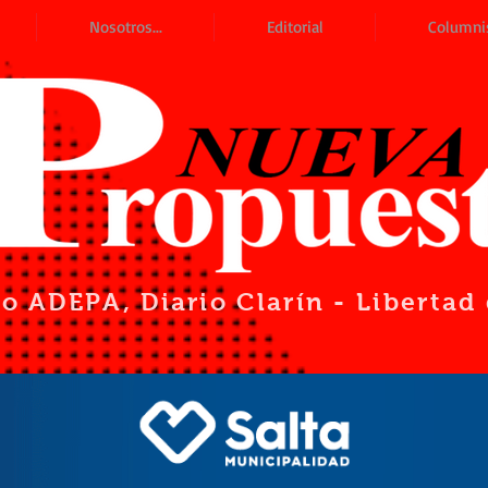
Nosotros...
Editorial
Columni
io ADEPA
, Diario Clarín - Liberta