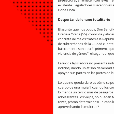
preelectoral, arremeten con leyes “r
existente. Legisladores susceptibles a
Doña Clota.
Despertar del enano totalitario
El asunto que nos ocupa, Don Sencillo,
Graciela Ocaña (55), conocida y efic
concreta de malos tratos a la Repúbli
de subterráneos de la Ciudad cuente
básicamente son dos: El primero, que 
violencia de género”; el segundo, q
La lúcida legisladora no presenta índ
indicios, dando un atisbo de verdad 
apoyan sus partes en las partes de la
Lo que no queda claro es cómo se pue
cuerpo de una mujer], cuando los coc
lo menos un tercio más de pasajeros 
adolescentes, los viejos, no puedan t
revés, ¿cómo determinar si un caball
aprovechando la multitud?