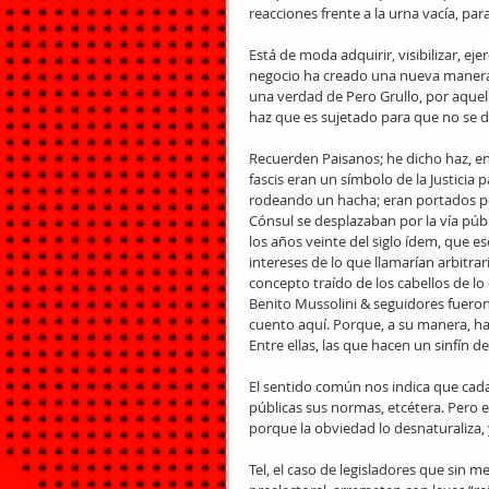
reacciones frente a la urna vacía, par
Está de moda adquirir, visibilizar, ej
negocio ha creado una nueva manera d
una verdad de Pero Grullo, por aquell
haz que es sujetado para que no se d
Recuerden Paisanos; he dicho haz, en 
fascis eran un símbolo de la Justicia
rodeando un hacha; eran portados por 
Cónsul se desplazaban por la vía públ
los años veinte del siglo ídem, que e
intereses de lo que llamarían arbitrari
concepto traído de los cabellos de l
Benito Mussolini & seguidores fueron 
cuento aquí. Porque, a su manera, ha
Entre ellas, las que hacen un sinfín de
El sentido común nos indica que cada c
públicas sus normas, etcétera. Pero 
porque la obviedad lo desnaturaliza,
Tel, el caso de legisladores que sin me