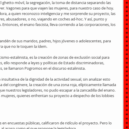
l ghetto móvil, la segregación, la toma de distancia separando las 
er. Vagones para que viajen las mujeres, para nuestro caso de hoy. 
adora, a quien reconozco inteligencia y me sorprende su proyecto, las 
es, abusadores, o no, viajando en coches ad-hoc. Y así, punto y 
Entonces, el enano fascista, lleva corriendo a las corporaciones, los 
andén de sus maridos, padres, hijos jóvenes o adolescentes, para 
ara que no le toquen la ídem.
cismo-estalinista, es la creación de zonas de exclusión social para 
, ello responde a leyes y políticas de Estado discriminadoras, 
as, se llamaron Pogromos en el discurso estalinista.
insultativa de la dignidad de la actividad sexual, sin analizar esto 
del congénere, la creación de una zona roja, elípticamente llamada 
que nuestros legisladores, no pudo escapar a la zancadilla del enano. 
 mujeres, quienes enfrentan su proyecto a despecho de los lobbies 
en encuestas públicas, calificaron de ridículo el proyecto. Pero lo 
al acoso como el que propone la legisladora.