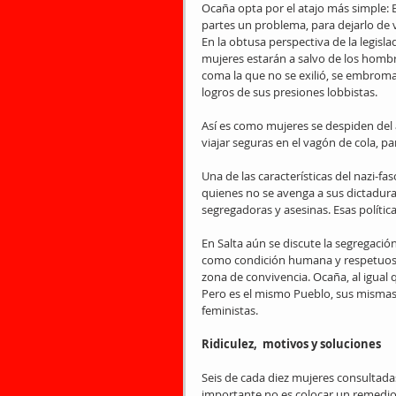
Ocaña opta por el atajo más simple: E
partes un problema, para dejarlo de v
En la obtusa perspectiva de la legisl
mujeres estarán a salvo de los hombr
coma la que no se exilió, se embroma. 
logros de sus presiones lobbistas.
Así es como mujeres se despiden del 
viajar seguras en el vagón de cola, p
Una de las características del nazi-fas
quienes no se avenga a sus dictaduras
segregadoras y asesinas. Esas polític
En Salta aún se discute la segregación 
como condición humana y respetuosa 
zona de convivencia. Ocaña, al igual 
Pero es el mismo Pueblo, sus mismas
feministas.
Ridiculez,  motivos y soluciones
Seis de cada diez mujeres consultadas 
importante no es colocar un remedio 