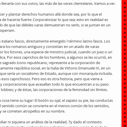
a llenarla con sus votos, las más de las veces clientelares. Vamos a ver.
ercer y plantar derechos humanos allá donde sea, por lo que el 
e hacerse fuerte: Corporativizar lo que sea; esto en realidad es 
o de que las débiles varas demuestran no serlo, si se juntan en un 
ispersen.
italiano fascio, directamente emergido l término latino fascis. Los 
 para los romanos antiguos y consistían en un atado de varas 
los lictores, una especie de ministro judicial, cuando un Juez o un 
ica. Por esos caprichos de los hombres, a algunos se les ocurrió, en 
se sagrado ícono republicano, represente a la corporación de 
amente república social, en la Italia de Vittorio Emanuele III, en un 
o que sería un socialismo de Estado, aunque con monarquía incluida. 
esos caprichosos. Pero eso es otra historia, pero que viene a 
y corporaciones que avasallan todo lo que encuentran a su paso. 
 lobbies; y de éstas, las corporaciones de la feminidad sin límites.
osa tiene su lugar: El botón su ojal, el zapato su pie, las conductas 
el sentido común se convierte en el menos común de los sentidos, 
 y se cometen atropellos en su nombre.
diar ni siquiera un análisis de la realidad, 7y dado el contexto 