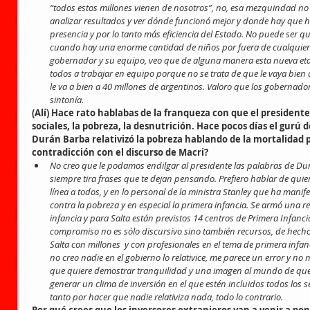
“todos estos millones vienen de nosotros”, no, esa mezquindad no 
analizar resultados y ver dónde funcionó mejor y donde hay que h
presencia y por lo tanto más eficiencia del Estado. No puede ser 
cuando hay una enorme cantidad de niños por fuera de cualquier ti
gobernador y su equipo, veo que de alguna manera esta nueva eta
todos a trabajar en equipo porque no se trata de que le vaya bien al
le va a bien a 40 millones de argentinos. Valoro que los gobernador
sintonía.
(Alí) Hace rato hablabas de la franqueza con que el president
sociales, la pobreza, la desnutrición. Hace pocos días el gurú
Durán Barba relativizó la pobreza hablando de la mortalidad p
contradicción con el discurso de Macri?
No creo que le podamos endilgar al presidente las palabras de D
siempre tira frases que te dejan pensando. Prefiero hablar de qui
línea a todos, y en lo personal de la ministra Stanley que ha mani
contra la pobreza y en especial la primera infancia. Se armó una r
infancia y para Salta están previstos 14 centros de Primera Infancia
compromiso no es sólo discursivo sino también recursos, de hecho
Salta con millones  y con profesionales en el tema de primera infa
no creo nadie en el gobierno lo relativice, me parece un error y no 
que quiere demostrar tranquilidad y una imagen al mundo de q
generar un clima de inversión en el que estén incluidos todos los sec
tanto por hacer que nadie relativiza nada, todo lo contrario.