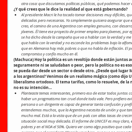
otra cosa: que discutamos políticas públicas, qué podemos hacer c
¿Y qué crees que le dice la realidad al que está gobernando?
Al presidente Macri le ha tocado tomar decisiones muy difíciles, qu
delicadas pero necesarias. Yo simplemente quisiera asegurar que es
creo, el camino de una Argentina con empleo genuino, con desarro
jóvenes. Él tiene ese proyecto de primer empleo para jóvenes, por ej
se ha dicho desde la campaña que va a hablar con la verdad y me l
que habla con la verdad y no esconde los problemas bajo la alfom
que en Alemania hay más pobres o que no habla de inflación. El pr
compromiso y confío mucho en él.
(Machuca) Hoy la política es un revoltijo donde están juntos 
seguramente ni se saludaban o peor, pero la política no es eso
se pueda dar desde un sector o desde otro. ¿Desde qué lugar M
a los argentinos? Venimos de un realismo mágico (como dijo U
liberalismo ortodoxo. El tema tarifas, como lo resuelve, de l
no es su intención…
Planteaste temas interesantes, primero eso de estar todos juntos 
haber un pragmatismo tan cruel donde todo vale. Pero prefiero evit
persona o un dirigente es capaz de generar tanta confusión y pref
entendemos muchos, que la Argentina necesita de unión y que tan
mucho mal. Está a la vista que de un país con altas tasas de crec
situación social muy delicada. El informe de UNICEF es muy claro, e
pobres y en el NOA el 50%. Quiero ver como algo positivo que cad