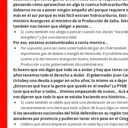
pensando cómo aprovechan en algo la cuenca hidrocarburífer
Gobierno no va a poner ningún empeño ahí porque requiere m
más en el sur porque es más fácil extraer hidrocarburos. Esto no
ministro Aranguren al ministro de la Producción de Salta. Est
también nos tienen que obligar a pensar…
Sí, como también nos obliga a pensar cuando nos decían “Vaca Mue
energético” y fue una mentira total.
Por eso, estamos acostumbrados a tanta mentira…
Por supuesto, pero así como usted habla del gas de Chile también
importamos gas de Bolivia o energía de Venezuela. El problema energ
cuanto a lo del ministro Aranguren bueno, bienvenida la discusión,
Producción o a los gobernadores discutiéndole eso.
Es bueno que vos digas que todo va a andar y hay que tener c
años tenemos todo el derecho a dudar. El gobernador Juan Ca
Urtubey una deuda a pagar en ocho años; lo mismo va a dejar 
¿Entonces qué hace la gente que quedó en el medio? La PYME qu
tuvo que echar a todos… Vivimos empezando de nuevo… Acá en
nos dijeron que todo lo que se estaba haciendo era histórico…
Sí, como también es válido que ante una declaración de un ministro 
necesariamente uno tiene que estar a favor de lo que diga un minis
Si los senadores nacionales del NOA defendieran su región tod
senadores por provincia y pudieran tener otro peso en el Cong
Celebro que ahora empiecen a pensar en cada ley y no haya esa ob