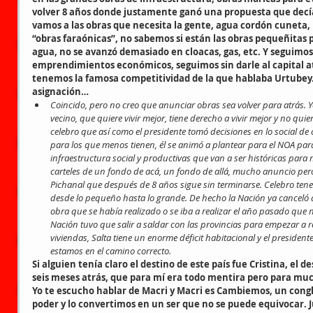
volver 8 años donde justamente ganó una propuesta que decía 
vamos a las obras que necesita la gente, agua cordón cuneta,
“obras faraónicas”, no sabemos si están las obras pequeñita
agua, no se avanzó demasiado en cloacas, gas, etc. Y seguimos
emprendimientos económicos, seguimos sin darle al capital atr
tenemos la famosa competitividad de la que hablaba Urtubey.
asignación…
Coincido, pero no creo que anunciar obras sea volver para atrás. 
vecino, que quiere vivir mejor, tiene derecho a vivir mejor y no quie
celebro que así como el presidente tomó decisiones en lo social de
para los que menos tienen, él se animó a plantear para el NOA par
infraestructura social y productivas que van a ser históricas para 
carteles de un fondo de acá, un fondo de allá, mucho anuncio per
Pichanal que después de 8 años sigue sin terminarse. Celebro tene
desde lo pequeño hasta lo grande. De hecho la Nación ya canceló 
obra que se había realizado o se iba a realizar el año pasado que 
Nación tuvo que salir a saldar con las provincias para empezar a re
viviendas, Salta tiene un enorme déficit habitacional y el president
estamos en el camino correcto.
Si alguien tenía claro el destino de este país fue Cristina, el 
seis meses atrás, que para mí era todo mentira pero para muc
Yo te escucho hablar de Macri y Macri es Cambiemos, un congl
poder y lo convertimos en un ser que no se puede equivocar.