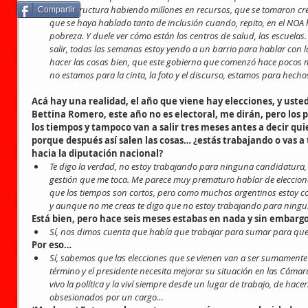
infraestructura habiendo millones en recursos, que se tomaron créd
Compartir
que se haya hablado tanto de inclusión cuando, repito, en el NOA 
pobreza. Y duele ver cómo están los centros de salud, las escuelas
salir, todas las semanas estoy yendo a un barrio para hablar con 
hacer las cosas bien, que este gobierno que comenzó hace pocos m
no estamos para la cinta, la foto y el discurso, estamos para hecho
Acá hay una realidad, el año que viene hay elecciones, y ust
Bettina Romero, este año no es electoral, me dirán, pero los 
los tiempos y tampoco van a salir tres meses antes a decir quie
porque después así salen las cosas… ¿estás trabajando o vas a
hacia la diputación nacional?
Te digo la verdad, no estoy trabajando para ninguna candidatura, e
gestión que me toca. Me parece muy prematuro hablar de eleccione
que los tiempos son cortos, pero como muchos argentinos estoy co
y aunque no me creas te digo que no estoy trabajando para ningu
Está bien, pero hace seis meses estabas en nada y sin embarg
Sí, nos dimos cuenta que había que trabajar para sumar para que
Por eso…
Sí, sabemos que las elecciones que se vienen van a ser sumamente
término y el presidente necesita mejorar su situación en las Cámara
vivo la política y la viví siempre desde un lugar de trabajo, de hac
obsesionados por un cargo…