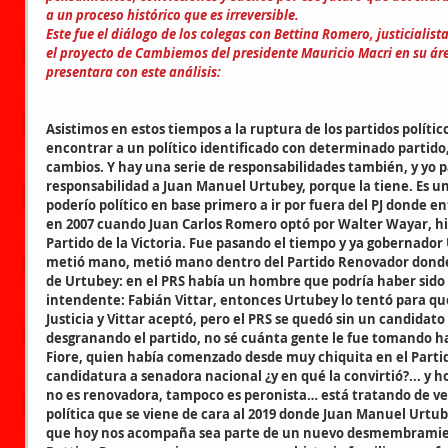
a un proceso histórico que es irreversible.
Este fue el diálogo de los colegas con Bettina Romero, justiciali
el proyecto de Cambiemos del presidente Mauricio Macri en su áre
presentara con este análisis:
Asistimos en estos tiempos a la ruptura de los partidos político
encontrar a un político identificado con determinado partid
cambios. Y hay una serie de responsabilidades también, y yo p
responsabilidad a Juan Manuel Urtubey, porque la tiene. Es 
poderío político en base primero a ir por fuera del PJ donde e
en 2007 cuando Juan Carlos Romero optó por Walter Wayar, hizo
Partido de la Victoria. Fue pasando el tiempo y ya gobernador
metió mano, metió mano dentro del Partido Renovador donde h
de Urtubey: en el PRS había un hombre que podría haber sido 
intendente: Fabián Vittar, entonces Urtubey lo tentó para qu
Justicia y Vittar aceptó, pero el PRS se quedó sin un candidato 
desgranando el partido, no sé cuánta gente le fue tomando ha
Fiore, quien había comenzado desde muy chiquita en el Partido
candidatura a senadora nacional ¿y en qué la convirtió?... y hoy
no es renovadora, tampoco es peronista… está tratando de ve
política que se viene de cara al 2019 donde Juan Manuel Urtube
que hoy nos acompaña sea parte de un nuevo desmembramie