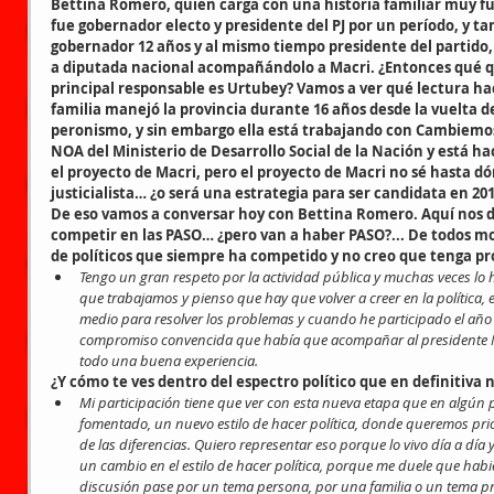
Bettina Romero, quien carga con una historia familiar muy f
fue gobernador electo y presidente del PJ por un período, y t
gobernador 12 años y al mismo tiempo presidente del partido, 
a diputada nacional acompañándolo a Macri. ¿Entonces qué qu
principal responsable es Urtubey? Vamos a ver qué lectura ha
familia manejó la provincia durante 16 años desde la vuelta d
peronismo, y sin embargo ella está trabajando con Cambiemos 
NOA del Ministerio de Desarrollo Social de la Nación y está ha
el proyecto de Macri, pero el proyecto de Macri no sé hasta dó
justicialista… ¿o será una estrategia para ser candidata en 
De eso vamos a conversar hoy con Bettina Romero. Aquí nos di
competir en las PASO… ¿pero van a haber PASO?... De todos mo
de políticos que siempre ha competido y no creo que tenga p
Tengo un gran respeto por la actividad pública y muchas veces lo h
que trabajamos y pienso que hay que volver a creer en la política, 
medio para resolver los problemas y cuando he participado el añ
compromiso convencida que había que acompañar al presidente Ma
todo una buena experiencia.
¿Y cómo te ves dentro del espectro político que en definitiva
Mi participación tiene que ver con esta nueva etapa que en algún 
fomentado, un nuevo estilo de hacer política, donde queremos prio
de las diferencias. Quiero representar eso porque lo vivo día a día y
un cambio en el estilo de hacer política, porque me duele que hab
discusión pase por un tema persona, por una familia o un tema p