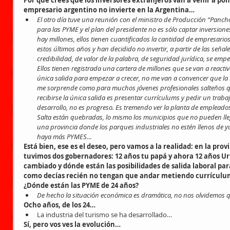
Por qué crees que los inversores extranjeros van a venir a pone
empresario argentino no invierte en la Argentina…
El otro día tuve una reunión con el ministro de Producción “Panc
para las PYME y el plan del presidente no es sólo captar inversione
hay millones, ellos tienen cuantificados la cantidad de empresario
estos últimos años y han decidido no invertir, a partir de las seña
credibilidad, de valor de la palabra, de seguridad jurídica, se emp
Ellos tienen registrada una cartera de millones que se van a reactiv
única salida para empezar a crecer, no me van a convencer que la ú
me sorprende como para muchos jóvenes profesionales salteños qu
recibirse la única salida es presentar currículums y pedir un trabaj
desarrollo, no es progreso. Es tremendo ver la planta de empleado
Salta están quebradas, lo mismo los municipios que no pueden lleg
una provincia donde los parques industriales no estén llenos de yu
haya más PYMES…
Está bien, ese es el deseo, pero vamos a la realidad: en la prov
tuvimos dos gobernadores: 12 años tu papá y ahora 12 años Ur
cambiado y dónde están las posibilidades de salida laboral par
como decías recién no tengan que andar metiendo currículums
¿Dónde están las PYME de 24 años?
De hecho la situación económica es dramática, no nos olvidemos 
Ocho años, de los 24…
La industria del turismo se ha desarrollado… 
Sí, pero vos ves la evolución…