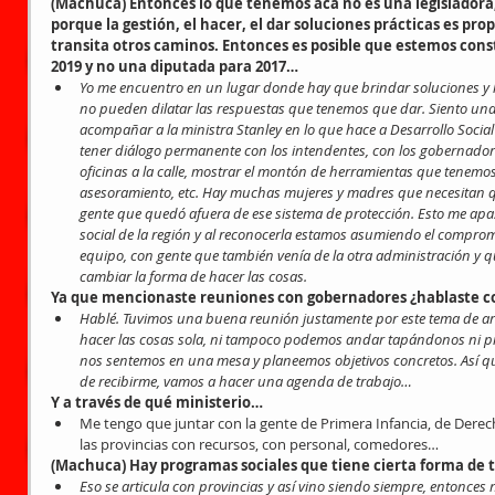
(Machuca) Entonces lo que tenemos acá no es una legislador
porque la gestión, el hacer, el dar soluciones prácticas es propi
transita otros caminos. Entonces es posible que estemos con
2019 y no una diputada para 2017…
Yo me encuentro en un lugar donde hay que brindar soluciones y lo
no pueden dilatar las respuestas que tenemos que dar. Siento un
acompañar a la ministra Stanley en lo que hace a Desarrollo Social
tener diálogo permanente con los intendentes, con los gobernadores
oficinas a la calle, mostrar el montón de herramientas que tenemo
asesoramiento, etc. Hay muchas mujeres y madres que necesitan 
gente que quedó afuera de ese sistema de protección. Esto me apas
social de la región y al reconocerla estamos asumiendo el compro
equipo, con gente que también venía de la otra administración y
cambiar la forma de hacer las cosas.
Ya que mencionaste reuniones con gobernadores ¿hablaste co
Hablé. Tuvimos una buena reunión justamente por este tema de art
hacer las cosas sola, ni tampoco podemos andar tapándonos ni pi
nos sentemos en una mesa y planeemos objetivos concretos. Así que
de recibirme, vamos a hacer una agenda de trabajo…
Y a través de qué ministerio…
Me tengo que juntar con la gente de Primera Infancia, de Der
las provincias con recursos, con personal, comedores… 
(Machuca) Hay programas sociales que tiene cierta forma de
Eso se articula con provincias y así vino siendo siempre, entonces n