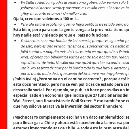
En Salta cuando mi padre asumió como gobernador venían sólo 100 
gobierno al doctor Urtubey pasamos a 1 millón cien. El hecho es ha
¿Hoy en cuánto estamos? Un millón cien.
Ojalá, creo que volvimos a 100 mil…
Pero ahí está el problema, que no haya políticas de estado pero n
Está bien, pero para que la gente venga a la provincia tiene q
hoy nadie está viniendo porque el país no funciona.
Yo lamento tener que hablar de la herencia, porque es agotador pa
de esto, pero es una verdad, tenemos que sincerarnos, de hecho mu
faltó contar un poquito más del real estado en que quedó el Estado.
Aires, oficinas con biblioratos vacíos donde sólo habían triturado
expedientes, de todo. No sólo porque quizá querían esconder cosa
venía. No se trata de tirar por la borda todo lo que hizo el anterior
por la borda nada de lo que servía del kirchnerismo, hay planes que
(Pablo Ávila) ¿Pero se va en el camino correcto? , porque está b
está documentado, pero no se ven políticas de estado para cre
desarrollo social. Por ejemplo, se publicó hace pocos días un 
especializado en economía que indica que 27 funcionarios de
Wall Street, son financistas de Wall Street. Y eso también se 
que hoy sólo ve atractiva la inversión del sector financiero.
(Machuca) Yo complemento eso: han un dato emblemático: se
para llevar gas a Chile y ahora está sucediendo a la inversa po
estamos importando gas de Chile. A todo esto la respuesta del