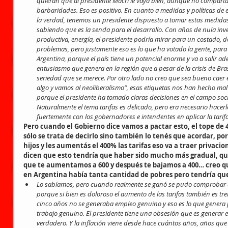
quieran que al presidente Macri le vaya bien, aunque no compart
barbaridades. Eso es positivo. En cuanto a medidas y políticas de 
la verdad, tenemos un presidente dispuesto a tomar estas medidas 
sabiendo que es la senda para el desarrollo. Con años de nula inver
productiva, energía, el presidente podría mirar para un costado, dec
problemas, pero justamente eso es lo que ha votado la gente, para 
Argentina, porque el país tiene un potencial enorme y va a salir ade
entusiasmo que genera en la región que a pesar de la crisis de Bras
seriedad que se merece. Por otro lado no creo que sea bueno caer e
algo y vamos al neoliberalismo”, esas etiquetas nos han hecho mal
porque el presidente ha tomado claras decisiones en el campo soc
Naturalmente el tema tarifas es delicado, pero era necesario hacerl
fuertemente con los gobernadores e intendentes en aplicar la tarif
Pero cuando el Gobierno dice vamos a pactar esto, el tope de 
sólo se trata de decirlo sino también lo tenés que acordar, po
hijos y les aumentás el 400% las tarifas eso va a traer privac
dicen que esto tendría que haber sido mucho más gradual, que
que te aumentamos a 600 y después te bajamos a 400… creo qu
en Argentina había tanta cantidad de pobres pero tendría qu
Lo sabíamos, pero cuando realmente se ganó se pudo comprobar q
porque si bien es doloroso el aumento de las tarifas también es t
cinco años no se generaba empleo genuino y eso es lo que genera 
trabajo genuino. El presidente tiene una obsesión que es generar 
verdadero. Y la inflación viene desde hace cuántos años, años que