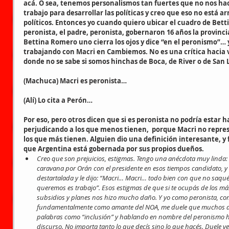
acá. O sea, tenemos personalismos tan fuertes que no nos hace
trabajo para desarrollar las políticas y creo que eso no está a
políticos. Entonces yo cuando quiero ubicar el cuadro de Bett
peronista, el padre, peronista, gobernaron 16 años la provinci
Bettina Romero uno cierra los ojos y dice “en el peronismo”…
trabajando con Macri en Cambiemos. No es una crítica hacia vos
donde no se sabe si somos hinchas de Boca, de River o de San
(Machuca) Macri es peronista…
(Alí) Lo cita a Perón…
Por eso, pero otros dicen que si es peronista no podría estar 
perjudicando a los que menos tienen,  porque Macri no repres
los que más tienen. Alguien dio una definición interesante, y 
que Argentina está gobernada por sus propios dueños.
Creo que son prejuicios, estigmas. Tengo una anécdota muy linda
caravana por Orán con el presidente en esos tiempos candidato, y 
destartalada y le dijo: “Macri… Macri… todo bien con que no saqués
queremos es trabajo”. Esos estigmas de que si te ocupás de los más
subsidios y planes nos hizo mucho daño. Y yo como peronista, com
fundamentalmente como amante del NOA, me duele que muchos de 
palabras como “inclusión” y hablando en nombre del peronismo 
discurso. No importa tanto lo que decís sino lo que hacés. Duele ve