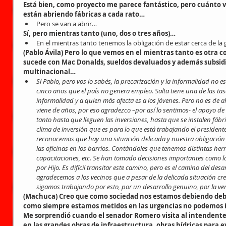
Está bien, como proyecto me parece fantástico, pero cuánto va
están abriendo fábricas a cada rato…
Pero se van a abrir… 
Sí, pero mientras tanto (uno, dos o tres años)…
En el mientras tanto tenemos la obligación de estar cerca de la
(Pablo Ávila) Pero lo que vemos en el mientras tanto es otra 
sucede con Mac Donalds, sueldos devaluados y además subsidi
multinacional…
Sí Pablo, pero vos lo sabés, la precarización y la informalidad no e
cinco años que el país no genera empleo. Salta tiene una de las ta
informalidad y a quien más afecta es a los jóvenes. Pero no es de a
viene de años, por eso agradezco –por así lo sentimos- el apoyo de 
tanto hasta que lleguen las inversiones, hasta que se instalen fábr
clima de inversión que es para lo que está trabajando el presidente
reconocemos que hay una situación delicada y nuestra obligación c
las oficinas en los barrios. Contándoles que tenemos distintas her
capacitaciones, etc. Se han tomado decisiones importantes como la
por Hijo. Es difícil transitar este camino, pero es el camino del des
agradecemos a los vecinos que a pesar de la delicada situación cre
sigamos trabajando por esto, por un desarrollo genuino, por la ve
(Machuca) Creo que como sociedad nos estamos debiendo de
como siempre estamos metidos en las urgencias no podemos ir 
Me sorprendió cuando el senador Romero visita al intendente 
en las grandes obras de infraestructura, obras hídricas para 