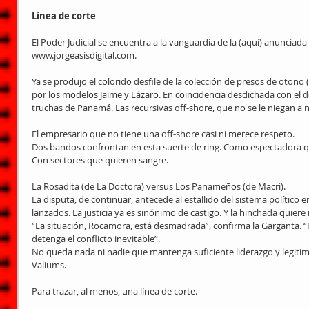
Línea de corte
El Poder Judicial se encuentra a la vanguardia de la (aquí) anunciada 
www.jorgeasisdigital.com.
Ya se produjo el colorido desfile de la colección de presos de otoño 
por los modelos Jaime y Lázaro. En coincidencia desdichada con el de
truchas de Panamá. Las recursivas off-shore, que no se le niegan a n
El empresario que no tiene una off-shore casi ni merece respeto.
Dos bandos confrontan en esta suerte de ring. Como espectadora qu
Con sectores que quieren sangre.
La Rosadita (de La Doctora) versus Los Panameños (de Macri).
La disputa, de continuar, antecede al estallido del sistema político e
lanzados. La justicia ya es sinónimo de castigo. Y la hinchada quiere
“La situación, Rocamora, está desmadrada”, confirma la Garganta. “
detenga el conflicto inevitable”.
No queda nada ni nadie que mantenga suficiente liderazgo y legitimid
Valiums.
Para trazar, al menos, una línea de corte.