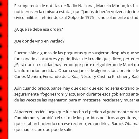
El subgerente de noticias de Radio Nacional, Marcelo Marino, les hi
noticieros en la emisora estatal, que “jamás deberán volver a decir 
cívico militar - refiriéndose al Golpe de 1976 – sino solamente dictad
¿A qué se debe esa orden?
¿De dónde vino en verdad?
Fueron sólo algunas de las preguntas que surgieron después que se h
funcionario a locutores y periodistas de la radio que, dicen, pertene
¿Será que en realidad hay temor por parte del gobierno de Macri q
la información pedida a Obama surjan el de algunos funcionarios de
Carlos Menem, Fernando de la Rúa, Néstor y Cristina Kirchner y Raúl
Aún cuando preocupante, hay que decir que eso no sería extraño p
seguramente “fogonearon” y actuaron durante esos gobiernos antid
de las veces se las ingeniaron para mimetizarse, reciclarse y mutar e
Al parecer, recién luego que fue hecho el pedido al gobernante nort
Cambiemos y también el resto de los partidos políticos argentinos, 
que estaban haciendo con ese reclamo, era pedirle a Barack Obama q
que nadie sabe que puede salir.