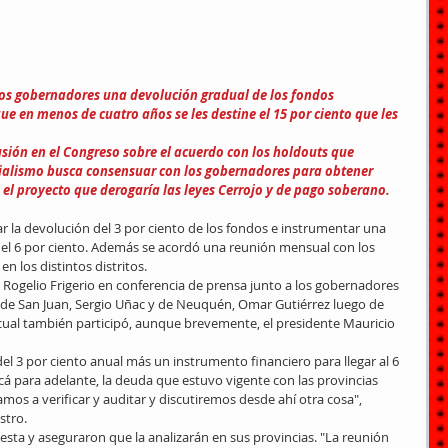
los gobernadores una devolución gradual de los fondos 
que en menos de cuatro años se les destine el 15 por ciento que les 
sión en el Congreso sobre el acuerdo con los holdouts que 
ialismo busca consensuar con los gobernadores para obtener 
el proyecto que derogaría las leyes Cerrojo y de pago soberano.
uar la devolución del 3 por ciento de los fondos e instrumentar una 
 el 6 por ciento. Además se acordó una reunión mensual con los 
n los distintos distritos.
r, Rogelio Frigerio en conferencia de prensa junto a los gobernadores 
 de San Juan, Sergio Uñac y de Neuquén, Omar Gutiérrez luego de 
cual también participó, aunque brevemente, el presidente Mauricio 
el 3 por ciento anual más un instrumento financiero para llegar al 6 
acá para adelante, la deuda que estuvo vigente con las provincias 
amos a verificar y auditar y discutiremos desde ahí otra cosa", 
stro.
sta y aseguraron que la analizarán en sus provincias. "La reunión 