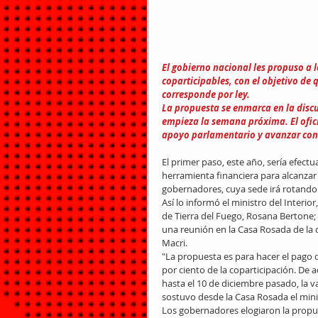
El gobierno nacional les propuso a 
coparticipables, con el objetivo de 
corresponde por ley.
La propuesta se enmarca en la discu
empieza la semana próxima. El ofic
apoyo parlamentario y avanzar con 
El primer paso, este año, sería efect
herramienta financiera para alcanzar
gobernadores, cuya sede irá rotando e
Así lo informó el ministro del Interio
de Tierra del Fuego, Rosana Bertone;
una reunión en la Casa Rosada de la 
Macri.
"La propuesta es para hacer el pago d
por ciento de la coparticipación. De 
hasta el 10 de diciembre pasado, la v
sostuvo desde la Casa Rosada el mini
Los gobernadores elogiaron la propue