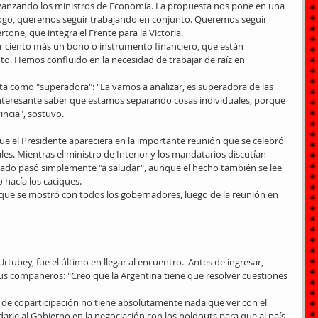
avanzando los ministros de Economía. La propuesta nos pone en una 
logo, queremos seguir trabajando en conjunto. Queremos seguir 
tone, que integra el Frente para la Victoria.
por ciento más un bono o instrumento financiero, que están 
ento. Hemos confluido en la necesidad de trabajar de raíz en 
sta como "superadora": "La vamos a analizar, es superadora de las 
interesante saber que estamos separando cosas individuales, porque 
incia", sostuvo.
ue el Presidente apareciera en la importante reunión que se celebró 
ales. Mientras el ministro de Interior y los mandatarios discutían 
Estado pasó simplemente "a saludar", aunque el hecho también se lee 
 hacía los caciques.
que se mostró con todos los gobernadores, luego de la reunión en 
tubey, fue el último en llegar al encuentro.  Antes de ingresar, 
sus compañeros: "Creo que la Argentina tiene que resolver cuestiones 
de coparticipación no tiene absolutamente nada que ver con el 
arle al Gobierno en la negociación con los holdouts para que al país 