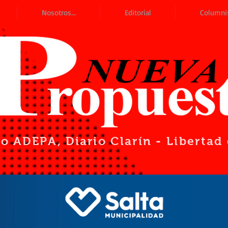
Nosotros...
Editorial
Columni
io ADEPA
, Diario Clarín - Liberta