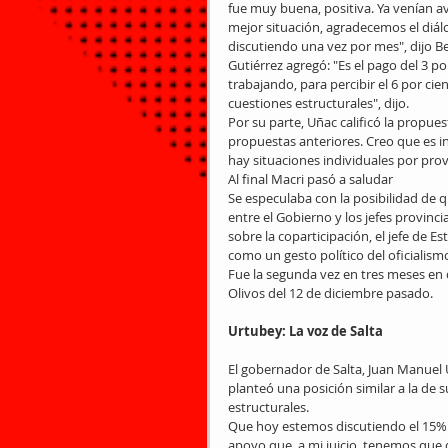
fue muy buena, positiva. Ya venían 
mejor situación, agradecemos el diá
discutiendo una vez por mes", dijo Ber
Gutiérrez agregó: "Es el pago del 3 
trabajando, para percibir el 6 por ci
cuestiones estructurales", dijo.
Por su parte, Uñac calificó la propue
propuestas anteriores. Creo que es 
hay situaciones individuales por prov
Al final Macri pasó a saludar
Se especulaba con la posibilidad de q
entre el Gobierno y los jefes provinci
sobre la coparticipación, el jefe de 
como un gesto político del oficialismo
Fue la segunda vez en tres meses en 
Olivos del 12 de diciembre pasado.
Urtubey: La voz de Salta
El gobernador de Salta, Juan Manuel Ur
planteó una posición similar a la de 
estructurales.
Que hoy estemos discutiendo el 15% 
apoyo que, a mi juicio, tenemos que d