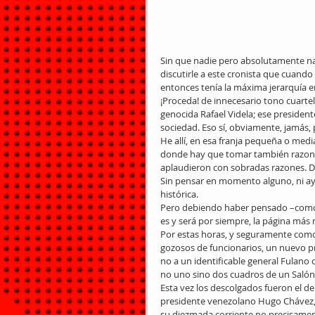
Sin que nadie pero absolutamente n
discutirle a este cronista que cuando
entonces tenía la máxima jerarquía e
¡Proceda! de innecesario tono cuartel
genocida Rafael Videla; ese preside
sociedad. Eso sí, obviamente, jamás, p
He allí, en esa franja pequeña o medi
donde hay que tomar también razones.
aplaudieron con sobradas razones. Do
Sin pensar en momento alguno, ni ay
histórica. 
Pero debiendo haber pensado –como no
es y será por siempre, la página más n
Por estas horas, y seguramente como 
gozosos de funcionarios, un nuevo pr
no a un identificable general Fulan
no uno sino dos cuadros de un Salón 
Esta vez los descolgados fueron el de
presidente venezolano Hugo Chávez, el
su diezmada corriente no precisament