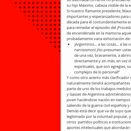
su hijo Máximo, cabeza visible de la 
Si nuestro flamante presidente, Maur
importantes y esperanzadores para un
década para él contundentemente estr
para remedar el episodio del ¡Proceda
de encendérsele en la memoria aquell
probadamente vana exhortación de: 
¡Argentinos… a las cosas… a las c
narcisismos! ¡No presumen ustede
de una vez, bravamente, a abrirse
directamente y sin más, en vez de
espirituales, que son egregias, s
complejos de lo personal!”  
Y como otro acierto más clarificador
naturalmente tendrá acompañantes y
parte de uno de los trabajos medulo
y Gasset de Argentina advirtiéndonos
joven haciéndose nación en tiempos d
saliendo de la guerra civil española 
Demás está decir que va de suyo que 
legitimado por la voluntad popular, 
otros  partidos políticos e institucio
aportes intelectuales que abordarán e