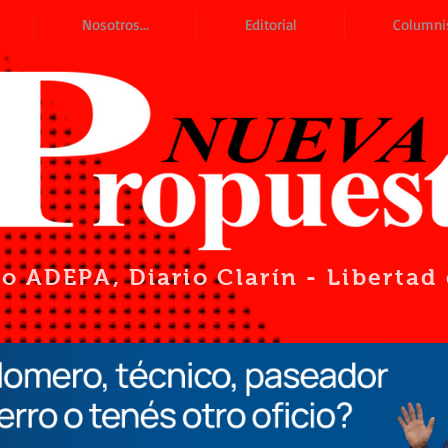
Nosotros...
Editorial
Columni
io ADEPA
, Diario Clarín - Liberta