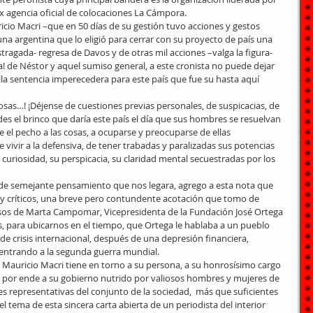
ex agencia oficial de colocaciones La Cámpora. 
icio Macri –que en 50 días de su gestión tuvo acciones y gestos 
a argentina que lo eligió para cerrar con su proyecto de país una 
agada- regresa de Davos y de otras mil acciones –valga la figura- 
! de Néstor y aquel sumiso general, a este cronista no puede dejar 
a sentencia imperecedera para este país que fue su hasta aquí  
 
osas…! ¡Déjense de cuestiones previas personales, de suspicacias, de 
s el brinco que daría este país el día que sus hombres se resuelvan 
 el pecho a las cosas, a ocuparse y preocuparse de ellas 
 vivir a la defensiva, de tener trabadas y paralizadas sus potencias 
u curiosidad, su perspicacia, su claridad mental secuestradas por los 
 de semejante pensamiento que nos legara, agrego a esta nota que 
 críticos, una breve pero contundente acotación que tomo de 
sos de Marta Campomar, Vicepresidenta de la Fundación José Ortega 
, para ubicarnos en el tiempo, que Ortega le hablaba a un pueblo 
e crisis internacional, después de una depresión financiera, 
y entrando a la segunda guerra mundial. 
Mauricio Macri tiene en torno a su persona, a su honrosísimo cargo 
y por ende a su gobierno nutrido por valiosos hombres y mujeres de 
nes representativas del conjunto de la sociedad,  más que suficientes 
l tema de esta sincera carta abierta de un periodista del interior 