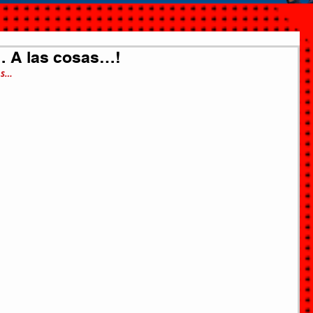
… A las cosas…!
os…