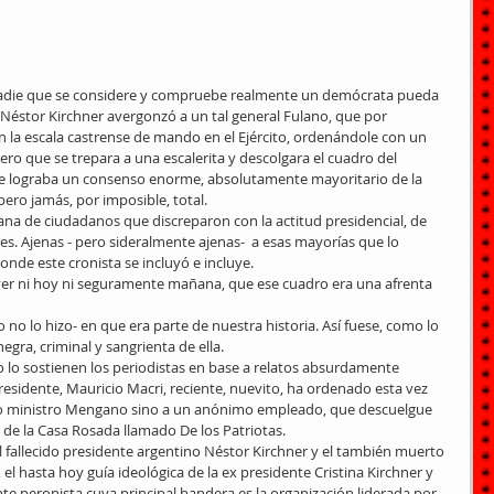
adie que se considere y compruebe realmente un demócrata pueda 
 Néstor Kirchner avergonzó a un tal general Fulano, que por 
n la escala castrense de mando en el Ejército, ordenándole con un 
ero que se trepara a una escalerita y descolgara el cuadro del 
nte lograba un consenso enorme, absolutamente mayoritario de la 
ero jamás, por imposible, total. 
ana de ciudadanos que discreparon con la actitud presidencial, de 
 Ajenas - pero sideralmente ajenas-  a esas mayorías que lo 
nde este cronista se incluyó e incluye. 
er ni hoy ni seguramente mañana, que ese cuadro era una afrenta 
 lo hizo- en que era parte de nuestra historia. Así fuese, como lo 
egra, criminal y sangrienta de ella. 
lo sostienen los periodistas en base a relatos absurdamente 
esidente, Mauricio Macri, reciente, nuevito, ha ordenado esta vez 
o o ministro Mengano sino a un anónimo empleado, que descuelgue 
de la Casa Rosada llamado De los Patriotas. 
l fallecido presidente argentino Néstor Kirchner y el también muerto 
 hasta hoy guía ideológica de la ex presidente Cristina Kirchner y 
e peronista cuya principal bandera es la organización liderada por 