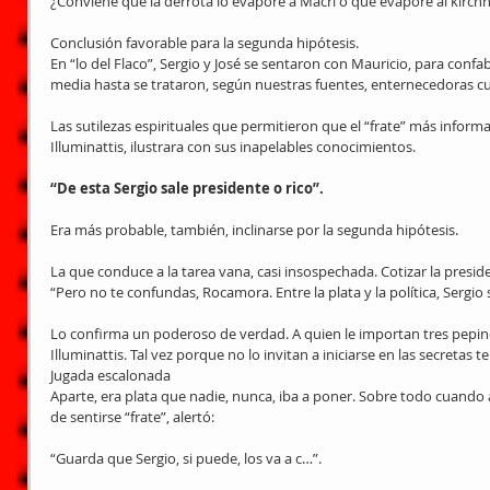
¿Conviene que la derrota lo evapore a Macri o que evapore al kirch
Conclusión favorable para la segunda hipótesis. 
En “lo del Flaco”, Sergio y José se sentaron con Mauricio, para confa
media hasta se trataron, según nuestras fuentes, enternecedoras cue
Las sutilezas espirituales que permitieron que el “frate” más informa
Illuminattis, ilustrara con sus inapelables conocimientos. 
“De esta Sergio sale presidente o rico”.
Era más probable, también, inclinarse por la segunda hipótesis.
La que conduce a la tarea vana, casi insospechada. Cotizar la preside
“Pero no te confundas, Rocamora. Entre la plata y la política, Sergio 
Lo confirma un poderoso de verdad. A quien le importan tres pepinos 
Illuminattis. Tal vez porque no lo invitan a iniciarse en las secretas te
Jugada escalonada 
Aparte, era plata que nadie, nunca, iba a poner. Sobre todo cuando 
de sentirse “frate”, alertó:
“Guarda que Sergio, si puede, los va a c…”.