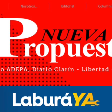
Nosotros...
Editorial
Columni
io ADEPA
, Diario Clarín - Liberta