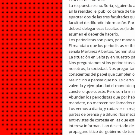
La respuesta es no. Soria, siguiendo a 
En la realidad, el público carece de 
ejercitar dos de las tres facultades qu
facultad de difundir información. Por
deberá delegar esas facultades (la de
asumen el deber de hacerlo. 
Los periodistas son pues, por mandato
El mandato que los periodistas recib
señala Martínez Albertos, “administr
La situación en Salta (y en nuestro pa
Nos preguntamos si los periodistas 
nosotros, la sociedad. Nos preguntam
conscientes del papel que cumplen o 
Me inclino a pensar que no. Es cierto
valentía y ejemplaridad el mandato qu
cueste lo que cueste. Pero son la mino
Abundan los periodistas que por hab
mandato, no merecen ser llamados c
Los vemos a diario, y cada vez en ma
partes de prensa y a difundirlos mecá
entrevistas de cortesía en las que es
interesa informar. Han desertado de s
propagandístico del gobierno de tur