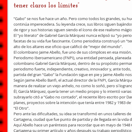
tener claros los límites”
“Gabo” se nos fue hace un año. Pero como todos los grandes, su huell
continúa imperecedera. Su leyenda crece, sus libros siguen bajándose
de rigor y sus historias siguen siendo el ícono de ese realismo mági
El “yo literato” de Gabriel García Márquez nunca eclipsó su “yo perio
facetas de su vida fue fascinante. Como periodista construyó un “te
alto de los altares ese oficio que calificó de “mejor del mundo”. 
El colombiano Jaime Abello, fue uno de sus cómplices en esa misión
Periodismo Iberoamericano (FNPI), una entidad pensada, planeada y 
colombiano Gabriel García Márquez, dentro de su propósito perman
periodismo fuerte, independiente, creativo, innovador y, ante todo, 
partida del gran “Gabo” la Fundación sigue en pie y Jaime Abello nos
Según Jaime Abello Banfi, el actual director de la FNPI, García Már
manera de realizar un viejo anhelo, no como lo soñó, pero sí logrand
Él, García Márquez, quería tener un medio propio y lo intentó varias
subrayarlo citó a “Gabo no contado”, el reciente libro escrito por Dar
planes, proyectos sobre la intención que tenía entre 1982 y 1983 de 
“El Otro”. 
Pero ante las dificultades, su idea se transformó en unos talleres d
Cartagena, ciudad que fue punto de partida y de llegada en la vida d
Aquí Abello hace un paréntesis para recordar que en mayo de 1948 
Cartagena su primer artículo y años después su trabajo periodístico