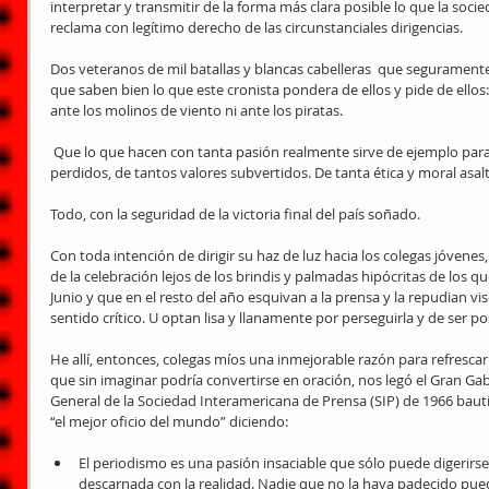
interpretar y transmitir de la forma más clara posible lo que la soci
reclama con legítimo derecho de las circunstanciales dirigencias. 
Dos veteranos de mil batallas y blancas cabelleras  que segurament
que saben bien lo que este cronista pondera de ellos y pide de ellos
ante los molinos de viento ni ante los piratas. 
 Que lo que hacen con tanta pasión realmente sirve de ejemplo para la reconquista de tantos valores 
perdidos, de tantos valores subvertidos. De tanta ética y moral asalt
Todo, con la seguridad de la victoria final del país soñado. 
Con toda intención de dirigir su haz de luz hacia los colegas jóvenes,
de la celebración lejos de los brindis y palmadas hipócritas de los q
Junio y que en el resto del año esquivan a la prensa y la repudian v
sentido crítico. U optan lisa y llanamente por perseguirla y de ser po
He allí, entonces, colegas míos una inmejorable razón para refrescarn
que sin imaginar podría convertirse en oración, nos legó el Gran Ga
General de la Sociedad Interamericana de Prensa (SIP) de 1966 bau
“el mejor oficio del mundo” diciendo: 
El periodismo es una pasión insaciable que sólo puede digerirs
descarnada con la realidad. Nadie que no la haya padecido pu