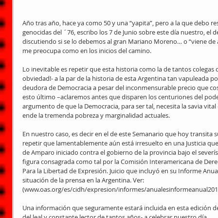
Año tras año, hace ya como 50 y una “yapita”, pero a la que debo res
genocidas del ´76, escribo los 7 de Junio sobre este día nuestro, el d
discutiendo si se lo debemos al gran Mariano Moreno… o “viene de a
me preocupa como en los inicios del camino. 
Lo inevitable es repetir que esta historia como la de tantos colegas 
obviedad!- a la par de la historia de esta Argentina tan vapuleada po
deudora de Democracia a pesar del inconmensurable precio que cost
esto último –aclaremos antes que disparen los centuriones del poder
argumento de que la Democracia, para ser tal, necesita la savia vital d
ende la tremenda pobreza y marginalidad actuales. 
En nuestro caso, es decir en el de este Semanario que hoy transita 
repetir que lamentablemente aún está irresuelto en una Justicia que
de Amparo iniciado contra el gobierno de la provincia bajo el severí
figura consagrada como tal por la Comisión Interamericana de Der
Para la Libertad de Expresión. Juicio que incluyó en su Informe Anual 
situación de la prensa en la Argentina. Ver:  
(www.oas.org/es/cidh/expresion/informes/anualesinformeanual2014
Una información que seguramente estará incluida en esta edición de
del leal y constante lector de tantos años- a celebrar nuestro día. 