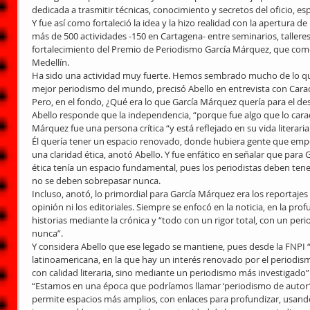
dedicada a trasmitir técnicas, conocimiento y secretos del oficio, es
Y fue así como fortaleció la idea y la hizo realidad con la apertura d
más de 500 actividades -150 en Cartagena- entre seminarios, talleres
fortalecimiento del Premio de Periodismo García Márquez, que come
Medellín. 
Ha sido una actividad muy fuerte. Hemos sembrado mucho de lo que 
mejor periodismo del mundo, precisó Abello en entrevista con Carac
Pero, en el fondo, ¿Qué era lo que García Márquez quería para el desa
Abello responde que la independencia, “porque fue algo que lo carac
Márquez fue una persona crítica “y está reflejado en su vida literaria 
Él quería tener un espacio renovado, donde hubiera gente que empez
una claridad ética, anotó Abello. Y fue enfático en señalar que para 
ética tenía un espacio fundamental, pues los periodistas deben tener 
no se deben sobrepasar nunca. 
Incluso, anotó, lo primordial para García Márquez era los reportajes
opinión ni los editoriales. Siempre se enfocó en la noticia, en la pro
historias mediante la crónica y “todo con un rigor total, con un per
nunca”. 
Y considera Abello que ese legado se mantiene, pues desde la FNPI
latinoamericana, en la que hay un interés renovado por el periodismo
con calidad literaria, sino mediante un periodismo más investigado”.
“Estamos en una época que podríamos llamar ‘periodismo de autor’,
permite espacios más amplios, con enlaces para profundizar, usand