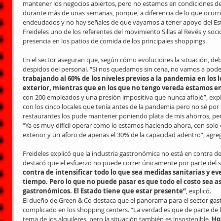
mantener los negocios abiertos, pero no estamos en condiciones de 
durante más de unas semanas, porque, a diferencia de lo que ocurr
endeudados y no hay señales de que vayamos a tener apoyo del Est
Freideles uno de los referentes del movimiento Sillas al Revés y soc
presencia en los patios de comida de los principales shoppings.
En el sector aseguran que, según cómo evoluciones la situación, de
despidos del personal. “Si nos quedamos sin cena, no vamos a poder
trabajando al 60% de los niveles previos a la pandemia en los
exterior, mientras que en los que no tengo vereda estamos e
con 200 empleados y una presión impositiva que nunca aflojó”, exp
con los cinco locales que tenía antes de la pandemia pero no sé por
restaurantes los pude mantener poniendo plata de mis ahorros, pero 
“Ya es muy difícil operar como lo estamos haciendo ahora, con solo
exterior y un aforo de apenas el 30% de la capacidad adentro”, agre
Freideles explicó que la industria gastronómica no está en contra de 
destacó que el esfuerzo no puede correr únicamente por parte del s
contra de intensificar todo lo que sea medidas sanitarias y 
tiempo. Pero lo que no puede pasar es que todo el costo sea a
gastronómicos. El Estado tiene que estar presente”
, explicó.
El dueño de Green & Co destaca que el panorama para el sector ga
complicado en los shopping centers. “La verdad es que de parte de 
tema de los alquileres, pero la situación también es insostenible.
 Ho