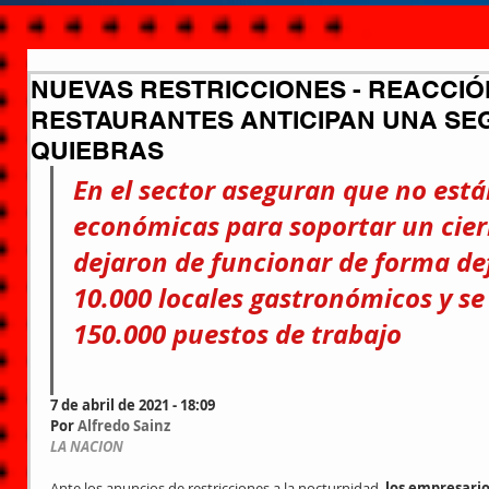
NUEVAS RESTRICCIONES - REACCIÓ
RESTAURANTES ANTICIPAN UNA SE
QUIEBRAS
En el sector aseguran que no está
económicas para soportar un cier
dejaron de funcionar de forma def
10.000 locales gastronómicos y se
150.000 puestos de trabajo
7 de abril de 2021 - 18:09
Por 
Alfredo Sainz
LA NACION
Ante los anuncios de restricciones a la nocturnidad, 
los empresario