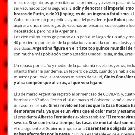
miles de argentinos que recibieron la primera y ya vieron pasar de lar
ser vacunados con la segunda. 
Eludir y denostar al imperialismo 
brazos de Putin, o de Xi Jinping, es de un ingenuo fatalismo.
 E
Gobierno terminó por pedir la ayuda del presidente 
Joe Biden
 para
aspirar a unos mendrugos de vacunas americanas, cualesquiera fues
necesitados, pero no a la Argentina.
Los cien mil muertos golpearon a un país que luego de un año y me
40 por ciento por ciento de la población vacunada con una dosis y a
dos dosis. 
Argentina figura en el triste top quince mundial de
con mucha más población como Estados Unidos, Rusia, India, Brasil
Un repaso por el año y medio de la pandemia revela los yerros, inclu
intentó frenar la pandemia. En febrero de 2020, cuando ya había decl
muertos por Covid, el entonces ministro de Salud, 
Ginés González 
y al sarampión que al virus, al que veía lejano
. 
El 3 de marzo Argentina registró el primer caso de COVID-19 y, cuatr
hombre de 67 años. Recién el 10 de marzo el Gobierno llamó a una 
de casos en el país. 
Ginés reveló entonces que la Casa Rosada ha
demorarse más, ya que es un virus que el calor mata y estamo
El presidente 
Alberto Fernández 
explicó también: 
“El coronavirus
severa. Si se controla a tiempo, las tasas de mortalidad son m
Al día siguiente el Gobierno impuso una 
cuarentena obligada para
países afectados por la peste.
 “El virus es tratable –dice el presi