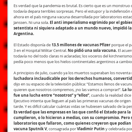
Es verdad que la pandemia es brutal. Es cierto que es un monstruo
todavía depara terribles sorpresas. Pero el estupor y la indefensi
ahora en el país ninguna vacuna desarrollada por laboratorios estad
Janssen. Ni una sola.
 El anti imperialismo esgrimido por el gobi
setentista ni siquiera adaptado a un mundo nuevo, impidió la 
Argentina.
El Estado disponía de 
13.5 millones de vacunas Pfizer
 porque el p
3 en el Hospital Militar Central. 
No pidió una sola vacuna. 
El acuer
todavía no del todo claras ni aclaradas; los voceros del kirchnerismo
pedía poco menos que los hielos continentales argentinos a cambio
A principios de julio, cuando ya los muertos superaban los noventa m
luchadora inclaudicable por los derechos humanos, convertid
dijo en su espacio de la televisión pública: “Estamos llenos de vacun
quieren que nosotros compremos, ¡no las vamos a comprar!”. 
La l
fue una lucha entre “nosotros” y “ellos”
, cuando la realidad dic
Ejecutivo intenta que lleguen al país las primeras vacunas de origen
tarde. Y es difícil calcular cuántas vidas se hubiesen salvado de la 
Es verdad que las empresas en las que confió el Estado para la
cumplieron, o lo hicieron a medias, con su compromiso. Pero s
laboratorios que fallaron, como quienes creyeron que podía
vacuna Sputnik V
, consagrada por 
Vladimir Putin
 y celebrada por