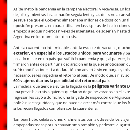
Así se metió la pandemia en la campaña electoral, y viceversa. En los
de julio, y mientras la vacunación seguía lenta y las dosis no alcan
se revelaba que el Gobierno almacenaba millones de dosis con un fi
oposición presumía era para utilizar en las vísperas de las eleccione
empezó a adquirir ciertos niveles de insensatez, de sosería y hasta 
Argentina en los momentos de crisis.
Ante la cuarentena interminable, ante la escasez de vacunas, mucho
exterior, en especial a los Estados Unidos, para vacunarse
 y p
pasado mejor en un país que sufrió la pandemia y que, al parecer, la 
firmaron antes de partir una declaración en la que se anoticiaban qu
sufrir modificaciones. La declaración no advertía sin embargo, y tal v
necesario, se les impediría el retorno al país. De modo que, sin aviso,
600 viajeros diarios la posibilidad del retorno al país.
La medida, que tiende a evitar la llegada de la
 peligrosa variante D
una previsible crisis a quienes quedaron de golpe varados en el exter
regresar, les cayó a domicilio una brigada de inspección de Migracion
policía ni de seguridad y que no puede ejercer más control que los 
si los recién llegados cumplían con la cuarentena.
También hubo celebraciones kirchneristas por la odisea de los viaje
empapadas todas por un chauvinismo ramplón y pedestre, augur s