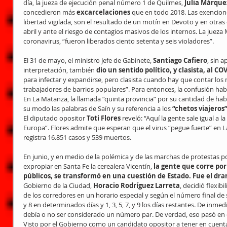
día, la jueza de ejecución penal número 1 de Quilmes, 
Julia Márque
concedieron más 
excarcelaciones
 que en todo 2018. Las exencion
libertad vigilada, son el resultado de un motín en Devoto y en otras
abril y ante el riesgo de contagios masivos de los internos. La jueza
coronavirus, “fueron liberados ciento setenta y seis violadores”.
El 31 de mayo, el ministro Jefe de Gabinete, 
Santiago Cafiero
, sin 
interpretación, también
 dio un sentido político, y clasista, al CO
para infectar y expandirse, pero clasista cuando hay que contar los
trabajadores de barrios populares”. Para entonces, la confusión hab
En La Matanza, la llamada “quinta provincia” por su cantidad de habi
su modo las palabras de Saín y su referencia a los 
“chetos viajeros”
El diputado opositor 
Toti Flores 
reveló: “Aquí la gente sale igual a l
Europa”. Flores admite que esperan que el virus “pegue fuerte” en L
registra 16.851 casos y 539 muertos.
En junio, y en medio de la polémica y de las marchas de protestas po
expropiar en Santa Fe la cerealera Vicentín, 
la gente que corre por
públicos, se transformó en una cuestión de Estado. Fue el dra
Gobierno de la Ciudad, 
Horacio Rodríguez Larreta
, decidió flexibi
de los corredores en un horario especial y según el número final de 
y 8 en determinados días y 1, 3, 5, 7, y 9 los días restantes. De inmed
debía o no ser considerado un número par. De verdad, eso pasó en e
Visto por el Gobierno como un candidato opositor a tener en cuenta