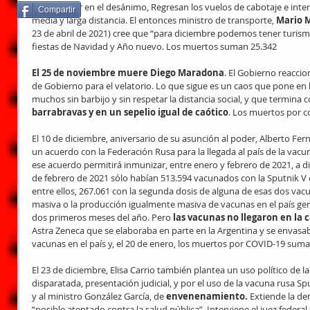
pide no caer en el desánimo, Regresan los vuelos de cabotaje e inter
Compartir
media y larga distancia. El entonces ministro de transporte, 
Mario 
23 de abril de 2021) cree que “para diciembre podemos tener turismo
fiestas de Navidad y Año nuevo. Los muertos suman 25.342
El 25 de noviembre muere Diego Maradona
. El Gobierno reaccio
de Gobierno para el velatorio. Lo que sigue es un caos que pone en 
muchos sin barbijo y sin respetar la distancia social, y que termina c
barrabravas y en un sepelio igual de caótico
. Los muertos por c
El 10 de diciembre, aniversario de su asunción al poder, Alberto Fe
un acuerdo con la Federación Rusa para la llegada al país de la vacu
ese acuerdo permitirá inmunizar, entre enero y febrero de 2021, a di
de febrero de 2021 sólo habían 513.594 vacunados con la Sputnik V 
entre ellos, 267.061 con la segunda dosis de alguna de esas dos vacu
masiva o la producción igualmente masiva de vacunas en el país gen
dos primeros meses del año. Pero 
las vacunas no llegaron en la
Astra Zeneca que se elaboraba en parte en la Argentina y se envas
vacunas en el país y, el 20 de enero, los muertos por COVID-19 sum
El 23 de diciembre, Elisa Carrio también plantea un uso político de l
disparatada, presentación judicial, y por el uso de la vacuna rusa Sp
y al ministro González García, de
 envenenamiento.
 Extiende la de
“posible atentado contra la salud pública”. Interviene el juez federal 