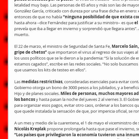
letalidad muy bajo. Las personas de 65 años y más son las de mayor
González García, criticado con dureza por una frase dicha en enero:
entonces de que no había 
“ninguna posibilidad de que exista c
hasta ahora –dice Fernández para justificar a su ministro– es que 
el
preveía que iba a llegar en invierno y sorprendió que llegara antes”. 
muerto.
El 22 de marzo, el ministro de Seguridad de Santa Fe, 
Marcelo Saín,
gripe de chetos” 
que importaron el virus al regreso de sus viajes al
los usos políticos que se le dieron a la pandemia: “Si la solución de 
estamos cagados”, escribe en las redes sociales. “No solo buscamos 
que usamos los kits de testeo en ellos”.
Las 
medidas restrictivas
, consideradas esenciales para evitar cont
Gobierno otorga un bono de 3000 pesos a los jubilados, y a beneficia
Hijo y de planes sociales. 
Miles de personas, muchos mayores adu
los bancos 
y hasta pasan la noche del jueves 2 al viernes 3. El Gobi
para organizar esos pagos, evitar otro caos, ordenar a los bancos q
que quede instalada la sensación de que, por impericia oficial, se r
A un mes y medio de la cuarentena, el 1 de mayo el viceministro de s
Nicolás Kreplak 
propone prolongarla hasta que pase el invierno, s
“Los países que privilegiaron la economía tuvieron una innu