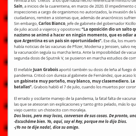
remitía a los “chetos” a los que había hecho referencia el ministro d
Saín
, a inicios de la cuarentena, en marzo de 2020. El impedimento de
inspecciones a cargo de organismos no autorizados, la invasión de la
ciudadanos, remiten a sistemas que, además de anacrónicos sufrier
Sin embargo, 
Carlos Bianco
, jefe de gabinete del gobernador Kicillof
de julio acusó a viajeros y opositores: 
“La oposición dio un salto qu
nazismo se animó a hacer en ningún momento, que es odiar al 
que Argentina es un país sin oportunidades”. 
Ese día, los muert
había noticias de las vacunas de Pfizer, Moderna y Jenssen, salvo neg
la vacunación seguía su marcha lenta. Ante la imposibilidad de vacu
segunda dosis de Sputnik V, se pusieron en marcha estudios de com
El inefable 
Juan Grabois
 aportó también su dosis de leña al fuego d
pandemia. Criticó con dureza al gabinete de Fernández, que acaso lo
un gabinete muy porteño, muy blanco, muy clasemediero. Le 
batallas”. 
Grabois habló el 7 de julio, cuando los muertos por cor
El errado y oscilante manejo de la pandemia, la fatal falta de vacunas,
las que se atesoran sin explicaciones y tanto grito pelado, más lo qu
viejo cuento: un chistecito con moraleja.
Dos locos, pero muy locos, conversan de sus cosas. De pronto, uno
-Escucháme bien. Yo, aquí, soy el Rey, porque me lo dijo Dios.
-¡Yo no te dije nada!, dice su amigo.