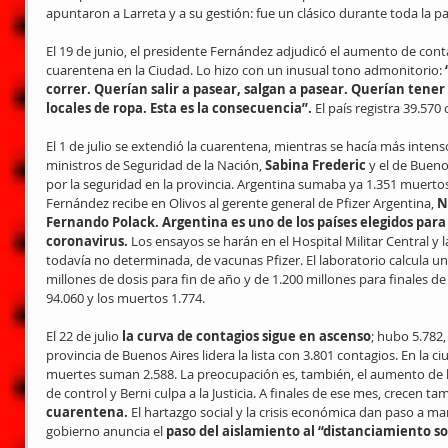
apuntaron a Larreta y a su gestión: fue un clásico durante toda la p
El 19 de junio, el presidente Fernández adjudicó el aumento de contagi
cuarentena en la Ciudad. Lo hizo con un inusual tono admonitorio: 
correr. Querían salir a pasear, salgan a pasear. Querían tener 
locales de ropa. Esta es la consecuencia”.
 El país registra 39.57
El 1 de julio se extendió la cuarentena, mientras se hacía más intens
ministros de Seguridad de la Nación, 
Sabina Frederic 
y el de Buenos
por la seguridad en la provincia. Argentina sumaba ya 1.351 muertos. 
Fernández recibe en Olivos al gerente general de Pfizer Argentina, 
N
Fernando Polack. Argentina es uno de los países elegidos para
coronavirus.
 Los ensayos se harán en el Hospital Militar Central y 
todavía no determinada, de vacunas Pfizer. El laboratorio calcula u
millones de dosis para fin de año y de 1.200 millones para finales de
94.060 y los muertos 1.774.
El 22 de julio 
la curva de contagios sigue en ascenso
; hubo 5.782,
provincia de Buenos Aires lidera la lista con 3.801 contagios. En la c
muertes suman 2.588. La preocupación es, también, el aumento de los
de control y Berni culpa a la Justicia. A finales de ese mes, crecen tam
cuarentena. 
El hartazgo social y la crisis económica dan paso a ma
gobierno anuncia el 
paso del aislamiento al “distanciamiento so