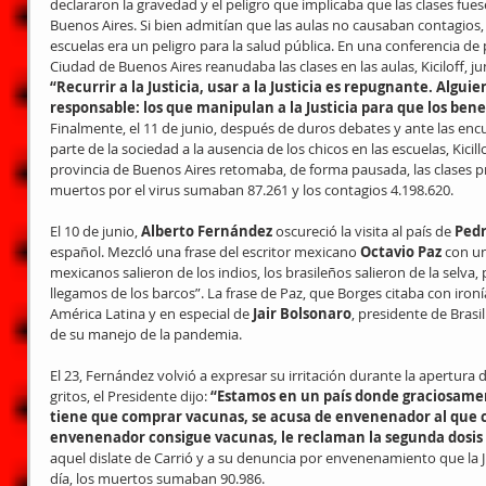
declararon la gravedad y el peligro que implicaba que las clases fues
Buenos Aires. Si bien admitían que las aulas no causaban contagios, l
escuelas era un peligro para la salud pública. En una conferencia de pr
Ciudad de Buenos Aires reanudaba las clases en las aulas, Kiciloff, ju
“Recurrir a la Justicia, usar a la Justicia es repugnante. Algui
responsable: los que manipulan a la Justicia para que los bene
Finalmente, el 11 de junio, después de duros debates y ante las encu
parte de la sociedad a la ausencia de los chicos en las escuelas, Kicil
provincia de Buenos Aires retomaba, de forma pausada, las clases pre
muertos por el virus sumaban 87.261 y los contagios 4.198.620.
El 10 de junio, 
Alberto Fernández
 oscureció la visita al país de 
Ped
español. Mezcló una frase del escritor mexicano 
Octavio Paz
 con u
mexicanos salieron de los indios, los brasileños salieron de la selva,
llegamos de los barcos”. La frase de Paz, que Borges citaba con ironía
América Latina y en especial de 
Jair Bolsonaro
, presidente de Brasil
de su manejo de la pandemia.
El 23, Fernández volvió a expresar su irritación durante la apertura 
gritos, el Presidente dijo: 
“Estamos en un país donde graciosamen
tiene que comprar vacunas, se acusa de envenenador al que c
envenenador consigue vacunas, le reclaman la segunda dosis
aquel dislate de Carrió y a su denuncia por envenenamiento que la J
día, los muertos sumaban 90.986.