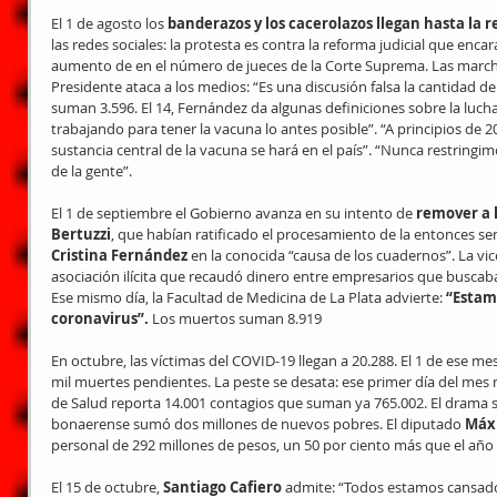
El 1 de agosto los 
banderazos y los cacerolazos llegan hasta la r
las redes sociales: la protesta es contra la reforma judicial que enca
aumento de en el número de jueces de la Corte Suprema. Las marchas
Presidente ataca a los medios: “Es una discusión falsa la cantidad 
suman 3.596. El 14, Fernández da algunas definiciones sobre la luch
trabajando para tener la vacuna lo antes posible”. “A principios de 
sustancia central de la vacuna se hará en el país”. “Nunca restringim
de la gente”.
El 1 de septiembre el Gobierno avanza en su intento de 
remover a l
Bertuzzi
, que habían ratificado el procesamiento de la entonces s
Cristina Fernández
 en la conocida “causa de los cuadernos”. La vi
asociación ilícita que recaudó dinero entre empresarios que buscab
Ese mismo día, la Facultad de Medicina de La Plata advierte: 
“Estamo
coronavirus”.
 Los muertos suman 8.919
En octubre, las víctimas del COVID-19 llegan a 20.288. El 1 de ese mes
mil muertes pendientes. La peste se desata: ese primer día del mes 
de Salud reporta 14.001 contagios que suman ya 765.002. El drama s
bonaerense sumó dos millones de nuevos pobres. El diputado 
Máx
personal de 292 millones de pesos, un 50 por ciento más que el año 
El 15 de octubre, 
Santiago Cafiero
 admite: “Todos estamos cansado