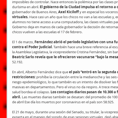
imposibles de controlar. Nace entonces la polémica por las clases pre
durísima en abril. 
El gobierno de la Ciudad impulsa el retorno a 
gobernador de Buenos Aires, 
Axel Kiciloff 
y en especial los voceros
virtuales.
 Hace casi un año que los chicos no van a las escuelas y, 
alumnos no tiene acceso a una computadora, las clases virtuales parec
Gobierno deja en manos de cada gobernador la decisión de retornar a 
chicos vuelven a las escuelas el 17 de febrero.
El 1 de marzo, 
Fernández abrió el período legislativo con una fu
contra el Poder Judicial
. También hace una breve referencia al esc
la Asamblea Legislativa, la vicepresidente Cristina Fernández, sin barbi
Beatriz Sarlo revela que le ofrecieron vacunarse “bajo la mesa
52.192.
En abril, Alberto Fernández dice que 
el país “entró en la segunda
restricciones:
 prohíbe la circulación entre la medianoche y las sei
riesgo epidemiológico, lo que también es un intento de disolver las f
masivas en departamentos. Pero el virus no da respiro. A trece mese
salud bordea el colapso. 
Los contagios diarios pasan de 10.300 a f
abril. 
Las muertes diarias también se desatan: del promedio de 100 a
de abril Ese día los muertos por coronavirus en el país son 58.925.
El 21 de mayo, durante una sesión del Senado, su titular, la vicepre
experta en el manejo del sonido de esas sesiones virtuales, dejó ab