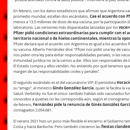
En febrero, con los datos estadísticos que afirman que Argentina vac
promedio mundial, estallan dos escándalos. 
Cae el acuerdo con Pf
menos a 13.5 millones de dosis de esa vacuna, por la participación d
laboratorio. Las versiones más disparatadas lanzadas por los 
vocer
Pfizer pidió condiciones extraordinarias para cumplir con el a
territorio nacional o de hielos continentales, mientras la opo
Pfizer declara que el acuerdo con Argentina es igual a los acuerdos 
su vacuna. Alberto Fernández dice: “Pfizer nos pidió una ley de vac
nos piden otra ley para evitar responsabilidades penales, si las vacu
inmunidad jurídica no se la vamos a dar. Ellos son responsables de l
El Estado compra y ellos venden. No entiendo por qué tenemos que
margen de las responsabilidades civiles y penales”.
El segundo escándalo es el del vacunatorio VIP. El periodista 
Horaci
su “amigo”, el ministro 
Ginés González García
, quien le facilita la
Salud. Verbitsky no fue el único: también habían sido vacunados func
conocidos a quienes no les correspondía aún, según el cronograma a
de febrero, 
Fernández pide la renuncia de Ginés González Garcí
contagiados 2.054.681.
El verano 2021 hizo un poco más flexible el encierro: el Gobierno ten
Costa y hacia Bariloche. Pero también crecieron las 
fiestas clandes