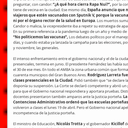
preguntar, con candor: 
“¿A qué hora cierra Rapa Nui?”,
 por la co
tiene de vecina en la ciudad. Ese mismo día, 
España anuncia que no
viajeros que estén vacunados con Sputnik V, porque la vacuna
ni por el órgano rector de la salud en Europa
. Los muertos suma
Candor o malicia, la vicepresidente iba a repetir su estrategia de ap
En su primera referencia a la pandemia luego de un año y medio de c
“No politicemos las vacunas”,
 Los debates políticos por el manejo 
días, y cuando estaba ya lanzada la campaña para las elecciones, po
y noviembre, las generales.
El intenso enfrentamiento entre el gobierno nacional y el de la ciuda
presenciales, termina en junio. El presidente Fernández las había s
el 30 de ese mes. En todo el AMBA la zona urbana común que forman
cuarenta municipios del Gran Buenos Aires. 
Rodríguez Larreta fue 
clases presenciales en la Ciudad. 
Pidió también que “se declare l
disponía su suspensión. La Corte se declaró competente y abrió un 
para que el Gobierno nacional respondiera y aportara pruebas. Dist
docentes presentaron también amparos ante la Justicia porteña. 
La
Contencioso Administrativo ordenó que las escuelas porteñas
volvieron a clases el lunes 19 de abril. Pero el Gobierno nacional apel
incompetencia de la Justicia porteña.
El ministro de Educación, 
Nicolás Trotta
 y el gobernador 
Kicillof
 d