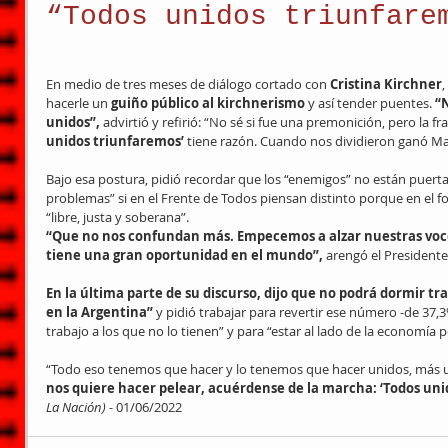
“Todos unidos triunfare
En medio de tres meses de diálogo cortado con
 Cristina Kirchner
,
hacerle un
 guiño público al kirchnerismo
 y así tender puentes. 
“
unidos”,
 advirtió y refirió: “No sé si fue una premonición, pero la f
unidos triunfaremos’ 
tiene razón. Cuando nos dividieron ganó Mac
Bajo esa postura, pidió recordar que los “enemigos” no están puer
problemas” si en el Frente de Todos piensan distinto porque en el 
“libre, justa y soberana”.
“Que no nos confundan más. Empecemos a alzar nuestras voce
tiene una gran oportunidad en el mundo”,
 arengó el Presidente
En la última parte de su discurso, dijo que no podrá dormir t
en la Argentina”
 y pidió trabajar para revertir ese número -de 37,3
trabajo a los que no lo tienen” y para “estar al lado de la economía 
“Todo eso tenemos que hacer y lo tenemos que hacer unidos, más 
nos quiere hacer pelear, acuérdense de la marcha: ‘Todos uni
La Nación) - 
01/06/2022