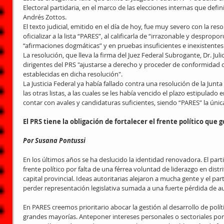
Electoral partidaria, en el marco de las elecciones internas que defin
Andrés Zottos.
El texto judicial, emitido en el día de hoy, fue muy severo con la reso
oficializar a la lista “PARES”, al calificarla de “irrazonable y desprop
“afirmaciones dogmáticas” y en pruebas insuficientes e inexistentes
La resolución, que lleva la firma del Juez Federal Subrogante, Dr. Jul
dirigentes del PRS "ajustarse a derecho y proceder de conformidad co
establecidas en dicha resolución".
La Justicia Federal ya había fallado contra una resolución de la Jun
las otras listas, a las cuales se les había vencido el plazo estipulado
contar con avales y candidaturas suficientes, siendo “PARES” la únic
El PRS tiene la obligación de fortalecer el frente político que 
Por Susana Pontussi
En los últimos años se ha deslucido la identidad renovadora. El part
frente político por falta de una férrea voluntad de liderazgo en dist
capital provincial. Ideas autoritarias alejaron a mucha gente y el par
perder representación legislativa sumada a una fuerte pérdida de 
En PARES creemos prioritario abocar la gestión al desarrollo de políti
grandes mayorías. Anteponer intereses personales o sectoriales por s