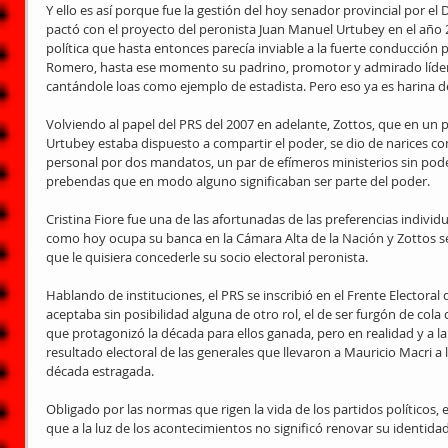
Y ello es así porque fue la gestión del hoy senador provincial por e
pactó con el proyecto del peronista Juan Manuel Urtubey en el año 
política que hasta entonces parecía inviable a la fuerte conducción p
Romero, hasta ese momento su padrino, promotor y admirado líder 
cantándole loas como ejemplo de estadista. Pero eso ya es harina de
Volviendo al papel del PRS del 2007 en adelante, Zottos, que en un pr
Urtubey estaba dispuesto a compartir el poder, se dio de narices co
personal por dos mandatos, un par de efímeros ministerios sin pode
prebendas que en modo alguno significaban ser parte del poder.
Cristina Fiore fue una de las afortunadas de las preferencias individ
como hoy ocupa su banca en la Cámara Alta de la Nación y Zottos se
que le quisiera concederle su socio electoral peronista.
Hablando de instituciones, el PRS se inscribió en el Frente Electoral
aceptaba sin posibilidad alguna de otro rol, el de ser furgón de cola de
que protagonizó la década para ellos ganada, pero en realidad y a la
resultado electoral de las generales que llevaron a Mauricio Macri a 
década estragada.
Obligado por las normas que rigen la vida de los partidos políticos, 
que a la luz de los acontecimientos no significó renovar su identidad