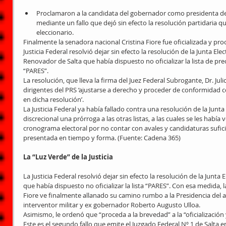
Proclamaron a la candidata del gobernador como presidenta de
mediante un fallo que dejó sin efecto la resolución partidaria q
eleccionario. 
Finalmente la senadora nacional Cristina Fiore fue oficializada y p
Justicia Federal resolvió dejar sin efecto la resolución de la Junta Ele
Renovador de Salta que había dispuesto no oficializar la lista de pre
“PARES”.
La resolución, que lleva la firma del Juez Federal Subrogante, Dr. Juli
dirigentes del PRS ‘ajustarse a derecho y proceder de conformidad co
en dicha resolución’.
La Justicia Federal ya había fallado contra una resolución de la Jun
discrecional una prórroga a las otras listas, a las cuales se les había 
cronograma electoral por no contar con avales y candidaturas suficie
presentada en tiempo y forma. (Fuente: Cadena 365)
La “Luz Verde” de la Justicia
La Justicia Federal resolvió dejar sin efecto la resolución de la Junta 
que había dispuesto no oficializar la lista “PARES”. Con esa medida, l
Fiore ve finalmente allanado su camino rumbo a la Presidencia del 
interventor militar y ex gobernador Roberto Augusto Ulloa.
Asimismo, le ordenó que “proceda a la brevedad” a la “oficialización
Este es el segundo fallo que emite el Juzgado Federal Nº 1 de Salta en