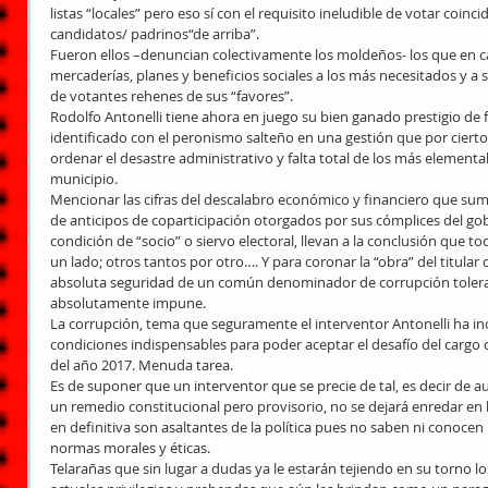
listas “locales” pero eso sí con el requisito ineludible de votar coi
candidatos/ padrinos“de arriba”. 
Fueron ellos –denuncian colectivamente los moldeños- los que en ca
mercaderías, planes y beneficios sociales a los más necesitados y a
de votantes rehenes de sus “favores”. 
Rodolfo Antonelli tiene ahora en juego su bien ganado prestigio de
identificado con el peronismo salteño en una gestión que por cierto
ordenar el desastre administrativo y falta total de los más elementa
municipio. 
Mencionar las cifras del descalabro económico y financiero que sum
de anticipos de coparticipación otorgados por sus cómplices del gob
condición de “socio” o siervo electoral, llevan a la conclusión que t
un lado; otros tantos por otro…. Y para coronar la “obra” del titular 
absoluta seguridad de un común denominador de corrupción tolerada
absolutamente impune. 
La corrupción, tema que seguramente el interventor Antonelli ha inc
condiciones indispensables para poder aceptar el desafío del cargo 
del año 2017. Menuda tarea. 
Es de suponer que un interventor que se precie de tal, es decir de 
un remedio constitucional pero provisorio, no se dejará enredar en la
en definitiva son asaltantes de la política pues no saben ni conocen 
normas morales y éticas. 
Telarañas que sin lugar a dudas ya le estarán tejiendo en su torno l