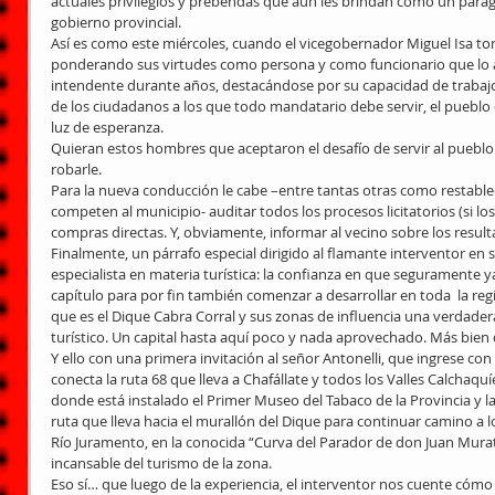
actuales privilegios y prebendas que aún les brindan como un paragu
gobierno provincial. 
Así es como este miércoles, cuando el vicegobernador Miguel Isa t
ponderando sus virtudes como persona y como funcionario que lo 
intendente durante años, destacándose por su capacidad de trabajo 
de los ciudadanos a los que todo mandatario debe servir, el pueblo
luz de esperanza. 
Quieran estos hombres que aceptaron el desafío de servir al pueblo.
robarle. 
Para la nueva conducción le cabe –entre tantas otras como restablece
competen al municipio- auditar todos los procesos licitatorios (si lo
compras directas. Y, obviamente, informar al vecino sobre los result
Finalmente, un párrafo especial dirigido al flamante interventor en 
especialista en materia turística: la confianza en que seguramente y
capítulo para por fin también comenzar a desarrollar en toda  la reg
que es el Dique Cabra Corral y sus zonas de influencia una verdader
turístico. Un capital hasta aquí poco y nada aprovechado. Más bien 
Y ello con una primera invitación al señor Antonelli, que ingrese co
conecta la ruta 68 que lleva a Chafállate y todos los Valles Calchaquí
donde está instalado el Primer Museo del Tabaco de la Provincia y la
ruta que lleva hacia el murallón del Dique para continuar camino a lo
Río Juramento, en la conocida “Curva del Parador de don Juan Murat
incansable del turismo de la zona. 
Eso sí… que luego de la experiencia, el interventor nos cuente cóm