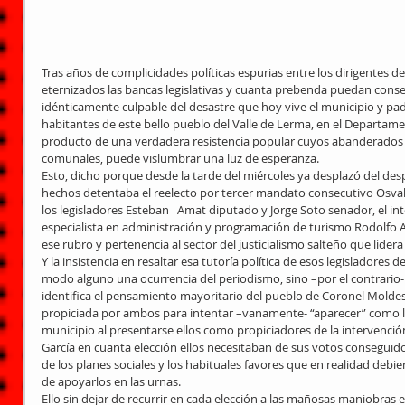
Tras años de complicidades políticas espurias entre los dirigentes del
eternizados las bancas legislativas y cuanta prebenda puedan conseg
idénticamente culpable del desastre que hoy vive el municipio y pad
habitantes de este bello pueblo del Valle de Lerma, en el Departame
producto de una verdadera resistencia popular cuyos abanderados 
comunales, puede vislumbrar una luz de esperanza. 
Esto, dicho porque desde la tarde del miércoles ya desplazó del des
hechos detentaba el reelecto por tercer mandato consecutivo Osval
los legisladores Esteban   Amat diputado y Jorge Soto senador, el int
especialista en administración y programación de turismo Rodolfo A
ese rubro y pertenencia al sector del justicialismo salteño que lider
Y la insistencia en resaltar esa tutoría política de esos legisladores
modo alguno una ocurrencia del periodismo, sino –por el contrario-
identifica el pensamiento mayoritario del pueblo de Coronel Moldes
propiciada por ambos para intentar –vanamente- “aparecer” como lo
municipio al presentarse ellos como propiciadores de la intervención
García en cuanta elección ellos necesitaban de sus votos consegui
de los planes sociales y los habituales favores que en realidad debie
de apoyarlos en las urnas. 
Ello sin dejar de recurrir en cada elección a las mañosas maniobras el