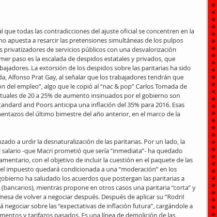
al que todas las contradicciones del ajuste oficial se concentren en la 
rno apuesta a resarcir las pretensiones simultáneas de los pulpos 
los privatizadores de servicios públicos con una desvalorización 
rimer paso es la escalada de despidos estatales y privados, que 
bajadores. La extorsión de los despidos sobre las paritarias ha sido 
da, Alfonso Prat Gay, al señalar que los trabajadores tendrán que 
ción del empleo”, algo que le copió al “nac & pop” Carlos Tomada de 
ntuales de 20 a 25% de aumento insinuados por el gobierno son 
Standard and Poors anticipa una inflación del 35% para 2016. Esas 
entazos del último bimestre del año anterior, en el marco de la 
do a urdir la desnaturalización de las paritarias. Por un lado, la 
 salario -que Macri prometió que sería “inmediata”- ha quedado 
amentario, con el objetivo de incluir la cuestión en el paquete de las 
 del impuesto quedará condicionada a una “moderación” en los 
l gobierno ha saludado los acuerdos que postergan las paritarias a 
(bancarios), mientras propone en otros casos una paritaria “corta” y 
esa de volver a negociar después. Después de aplicar su “Rodri! 
á negociar sobre las “expectativas de inflación futura”, cargándole a 
umentos y tarifazos pasados. Es una línea de demolición de las 