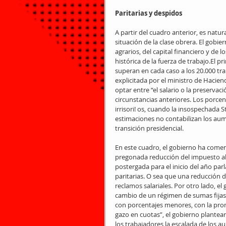
Paritarias y despidos
A partir del cuadro anterior, es natur
situación de la clase obrera. El gobie
agrarios, del capital financiero y de 
histórica de la fuerza de trabajo.El p
superan en cada caso a los 20.000 tra
explicitada por el ministro de Hacien
optar entre “el salario o la preserva
circunstancias anteriores. Los porce
irrisori! os, cuando la insospechada 
estimaciones no contabilizan los aum
transición presidencial. 
En este cuadro, el gobierno ha comenza
pregonada reducción del impuesto al
postergada para el inicio del año parl
paritarias. O sea que una reducción
reclamos salariales. Por otro lado, e
cambio de un régimen de sumas fijas 
con porcentajes menores, con la prom
gazo en cuotas”, el gobierno plantear
los trabajadores la escalada de los a