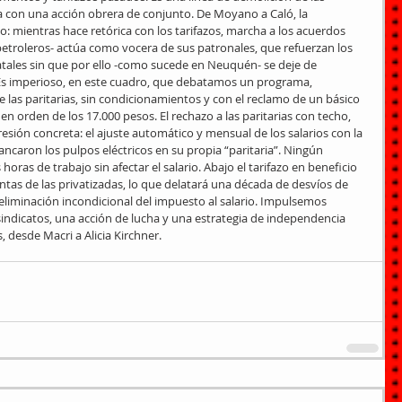
da con una acción obrera de conjunto. De Moyano a Caló, la 
io: mientras hace retórica con los tarifazos, marcha a los acuerdos 
etroleros- actúa como vocera de sus patronales, que refuerzan los 
atales sin que por ello -como sucede en Neuquén- se deje de 
Es imperioso, en este cuadro, que debatamos un programa, 
 las paritarias, sin condicionamientos y con el reclamo de un básico 
 en orden de los 17.000 pesos. El rechazo a las paritarias con techo, 
esión concreta: el ajuste automático y mensual de los salarios con la 
ancaron los pulpos eléctricos en su propia “paritaria”. Ningún 
horas de trabajo sin afectar el salario. Abajo el tarifazo en beneficio 
entas de las privatizadas, lo que delatará una década de desvíos de 
 eliminación incondicional del impuesto al salario. Impulsemos 
indicatos, una acción de lucha y una estrategia de independencia 
, desde Macri a Alicia Kirchner.