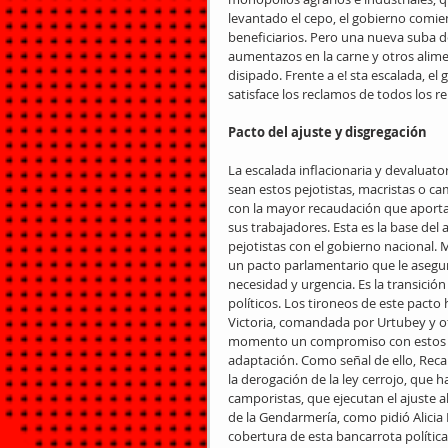
levantado el cepo, el gobierno comie
beneficiarios. Pero una nueva suba de
aumentazos en la carne y otros alime
disipado. Frente a e! sta escalada, el
satisface los reclamos de todos los r
Pacto del ajuste y disgregación
La escalada inflacionaria y devaluator
sean estos pejotistas, macristas o 
con la mayor recaudación que aporta l
sus trabajadores. Esta es la base de
pejotistas con el gobierno nacional. M
un pacto parlamentario que le asegure
necesidad y urgencia. Es la transici
políticos. Los tironeos de este pacto
Victoria, comandada por Urtubey y o
momento un compromiso con estos rup
adaptación. Como señal de ello, Recal
la derogación de la ley cerrojo, que h
camporistas, que ejecutan el ajuste al
de la Gendarmería, como pidió Alicia K
cobertura de esta bancarrota política