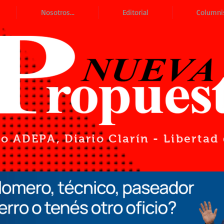
Nosotros...
Editorial
Columni
io ADEPA
, Diario Clarín - Liberta