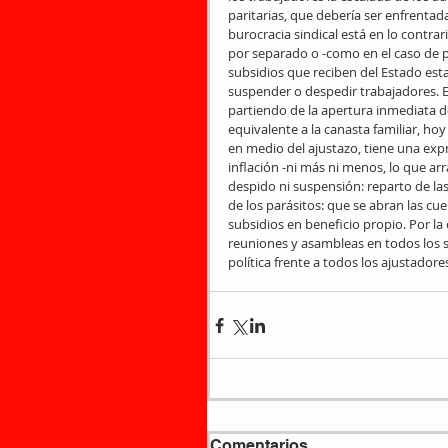
paritarias, que debería ser enfrenta
burocracia sindical está en lo contrar
por separado o -como en el caso de p
subsidios que reciben del Estado est
suspender o despedir trabajadores. 
partiendo de la apertura inmediata de
equivalente a la canasta familiar, hoy
en medio del ajustazo, tiene una expr
inflación -ni más ni menos, lo que arr
despido ni suspensión: reparto de las 
de los parásitos: que se abran las cu
subsidios en beneficio propio. Por la
reuniones y asambleas en todos los s
política frente a todos los ajustadores
Comentarios