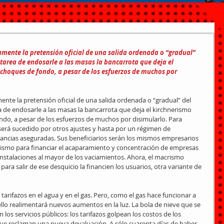
ramente la pretensión oficial de una salida ordenada o “gradual” 
tarea de endosarle a las masas la bancarrota que deja el 
choques de fondo, a pesar de los esfuerzos de muchos por 
mente la pretensión oficial de una salida ordenada o “gradual” del 
 de endosarle a las masas la bancarrota que deja el kirchnerismo 
do, a pesar de los esfuerzos de muchos por disimularlo. Para 
será sucedido por otros ajustes y hasta por un régimen de 
nancias aseguradas. Sus beneficiarios serán los mismos empresarios 
rismo para financiar el acaparamiento y concentración de empresas 
instalaciones al mayor de los vaciamientos. Ahora, el macrismo 
para salir de ese desquicio la financien los usuarios, otra variante de 
 tarifazos en el agua y en el gas. Pero, como el gas hace funcionar a 
 ello realimentará nuevos aumentos en la luz. La bola de nieve que se 
los servicios públicos: los tarifazos golpean los costos de los 
que reclaman una nueva devaluación. A sólo cuarenta días de haber 