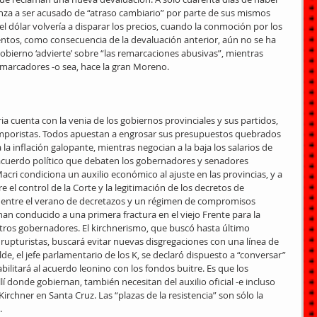
nza a ser acusado de “atraso cambiario” por parte de sus mismos 
l dólar volvería a disparar los precios, cuando la conmoción por los 
ntos, como consecuencia de la devaluación anterior, aún no se ha 
 gobierno ‘advierte’ sobre “las remarcaciones abusivas”, mientras 
emarcadores -o sea, hace la gran Moreno. 
ia cuenta con la venia de los gobiernos provinciales y sus partidos, 
camporistas. Todos apuestan a engrosar sus presupuestos quebrados 
a inflación galopante, mientras negocian a la baja los salarios de 
l acuerdo político que debaten los gobernadores y senadores 
acri condiciona un auxilio económico al ajuste en las provincias, y a 
 el control de la Corte y la legitimación de los decretos de 
ón entre el verano de decretazos y un régimen de compromisos 
 han conducido a una primera fractura en el viejo Frente para la 
tros gobernadores. El kirchnerismo, que buscó hasta último 
turistas, buscará evitar nuevas disgregaciones con una línea de 
de, el jefe parlamentario de los K, se declaró dispuesto a “conversar” 
abilitará al acuerdo leonino con los fondos buitre. Es que los 
lí donde gobiernan, también necesitan del auxilio oficial -e incluso 
irchner en Santa Cruz. Las “plazas de la resistencia” son sólo la 
. 