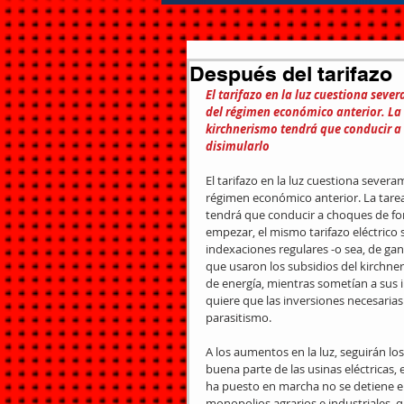
Después del tarifazo
El tarifazo en la luz cuestiona seve
del régimen económico anterior. La 
kirchnerismo tendrá que conducir a 
disimularlo
El tarifazo en la luz cuestiona severa
régimen económico anterior. La tarea
tendrá que conducir a choques de fon
empezar, el mismo tarifazo eléctrico 
indexaciones regulares -o sea, de ga
que usaron los subsidios del kirchne
de energía, mientras sometían a sus 
quiere que las inversiones necesarias 
parasitismo. 
A los aumentos en la luz, seguirán los
buena parte de las usinas eléctricas,
ha puesto en marcha no se detiene en 
monopolios agrarios e industriales, 