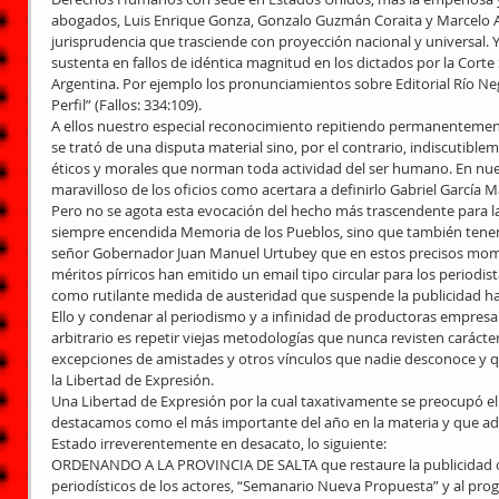
abogados, Luis Enrique Gonza, Gonzalo Guzmán Coraita y Marcelo Ara
jurisprudencia que trasciende con proyección nacional y universal. Y
sustenta en fallos de idéntica magnitud en los dictados por la Corte
Argentina. Por ejemplo los pronunciamientos sobre Editorial Río Negro
Perfil” (Fallos: 334:109). 
A ellos nuestro especial reconocimiento repitiendo permanentemen
se trató de una disputa material sino, por el contrario, indiscutible
éticos y morales que norman toda actividad del ser humano. En nuest
maravilloso de los oficios como acertara a definirlo Gabriel García 
Pero no se agota esta evocación del hecho más trascendente para la 
siempre encendida Memoria de los Pueblos, sino que también tenemo
señor Gobernador Juan Manuel Urtubey que en estos precisos mome
méritos pírricos han emitido un email tipo circular para los period
como rutilante medida de austeridad que suspende la publicidad ha
Ello y condenar al periodismo y a infinidad de productoras empresari
arbitrario es repetir viejas metodologías que nunca revisten carácter
excepciones de amistades y otros vínculos que nadie desconoce y qu
la Libertad de Expresión. 
Una Libertad de Expresión por la cual taxativamente se preocupó el f
destacamos como el más importante del año en la materia y que ad
Estado irreverentemente en desacato, lo siguiente: 
ORDENANDO A LA PROVINCIA DE SALTA que restaure la publicidad of
periodísticos de los actores, “Semanario Nueva Propuesta” y al progr