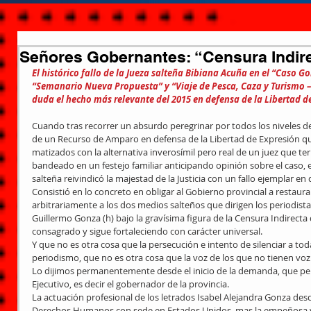
Señores Gobernantes: “Censura Indir
El histórico fallo de la Jueza salteña Bibiana Acuña en el “Caso G
“Semanario Nueva Propuesta” y “Viaje de Pesca, Caza y Turismo – 
duda el hecho más relevante del 2015 en defensa de la Libertad d
Cuando tras recorrer un absurdo peregrinar por todos los niveles de 
de un Recurso de Amparo en defensa de la Libertad de Expresión qu
matizados con la alternativa inverosímil pero real de un juez que 
bandeado en un festejo familiar anticipando opinión sobre el caso, 
salteña reivindicó la majestad de la Justicia con un fallo ejemplar en
Consistió en lo concreto en obligar al Gobierno provincial a restaura
arbitrariamente a los dos medios salteños que dirigen los periodist
Guillermo Gonza (h) bajo la gravísima figura de la Censura Indirecta
consagrado y sigue fortaleciendo con carácter universal. 
Y que no es otra cosa que la persecución e intento de silenciar a toda 
periodismo, que no es otra cosa que la voz de los que no tienen voz.
Lo dijimos permanentemente desde el inicio de la demanda, que pers
Ejecutivo, es decir el gobernador de la provincia. 
La actuación profesional de los letrados Isabel Alejandra Gonza des
Derechos Humanos con sede en Estados Unidos, mas la empeñosa y