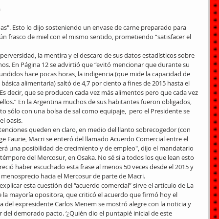
 
as". Esto lo dijo sosteniendo un envase de carne preparado para 
n frasco de miel con el mismo sentido, prometiendo “satisfacer el 
a perversidad, la mentira y el descaro de sus datos estadísticos sobre 
nos. En Página 12 se advirtió que “evitó mencionar que durante su 
fundidos hace pocas horas, la indigencia (que mide la capacidad de 
ásica alimentaria) saltó de 4,7 por ciento a fines de 2015 hasta el 
. Es decir, que se producen cada vez más alimentos pero que cada vez 
los.” En la Argentina muchos de sus habitantes fueron obligados, 
rto sólo con una bolsa de sal como equipaje,  pero el Presidente se 
l oasis.
tenciones queden en claro, en medio del llanto sobrecogedor (con 
orge Faurie, Macri se enteró del llamado Acuerdo Comercial entre el 
erá una posibilidad de crecimiento y de empleo", dijo el mandatario 
o-témpore del Mercosur, en Osaka. No sé si a todos los que lean esto 
reció haber escuchado esta frase al menos 50 veces desde el 2015 y 
 menosprecio hacia el Mercosur de parte de Macri.
explicar esta cuestión del “acuerdo comercial” sirve el artículo de La 
la mayoría opositora, que criticó el acuerdo que firmó hoy el 
ja del expresidente Carlos Menem se mostró alegre con la noticia y 
 del demorado pacto. ‘¿Quién dio el puntapié inicial de este 