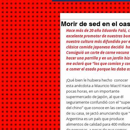
Morir de sed en el oas
Hace más de 20 año Eduardo Falú, c
excelente promotor de nuestras bon
nuestra cultura más difundido por 
clásica comida japonesa decidió  ho
Consiguió un corte de carne vacuna
hacer una parrilla y en un jardín hi
me aclaró que “los que comían y con
a comer el asado porque les daba a
¡Qué bien le hubiera hecho  conocer 
esta anécdota a Mauricio Macri! Hace
pocas horas, en un importante 
supermercado de Japón, al que él 
seguramente confundió con el “super
del chino” que conoce en las cercanía
de su casa, se jactó anunciando que "
Argentina es un país que produce 
alimentos de calidad para 400 millon
de personas, a pesar de que somos 