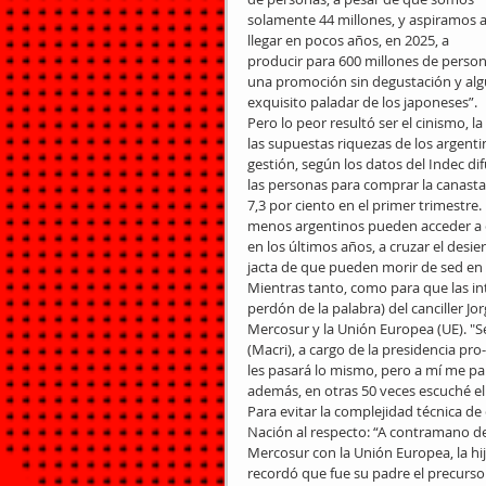
solamente 44 millones, y aspiramos a
llegar en pocos años, en 2025, a 
producir para 600 millones de person
una promoción sin degustación y algú
exquisito paladar de los japoneses”.
Pero lo peor resultó ser el cinismo, l
las supuestas riquezas de los argenti
gestión, según los datos del Indec di
las personas para comprar la canasta b
7,3 por ciento en el primer trimestre
menos argentinos pueden acceder a el
en los últimos años, a cruzar el desie
jacta de que pueden morir de sed en e
Mientras tanto, como para que las in
perdón de la palabra) del canciller J
Mercosur y la Unión Europea (UE). "S
(Macri), a cargo de la presidencia pr
les pasará lo mismo, pero a mí me pa
además, en otras 50 veces escuché el
Para evitar la complejidad técnica de 
Nación al respecto: “A contramano de 
Mercosur con la Unión Europea, la hi
recordó que fue su padre el precursor