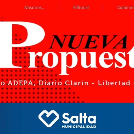
Nosotros...
Editorial
Columni
io ADEPA
, Diario Clarín - Liberta