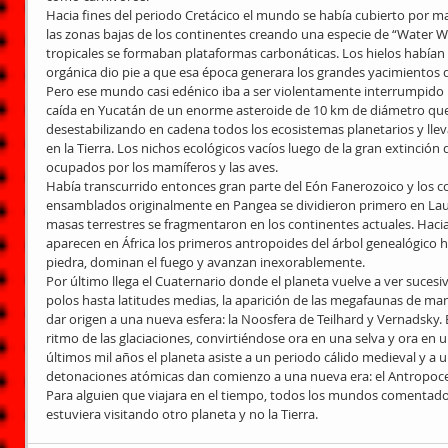
Hacia fines del periodo Cretácico el mundo se había cubierto por 
las zonas bajas de los continentes creando una especie de “Water 
tropicales se formaban plataformas carbonáticas. Los hielos habían 
orgánica dio pie a que esa época generara los grandes yacimientos 
Pero ese mundo casi edénico iba a ser violentamente interrumpido
caída en Yucatán de un enorme asteroide de 10 km de diámetro que
desestabilizando en cadena todos los ecosistemas planetarios y lleva
en la Tierra. Los nichos ecológicos vacíos luego de la gran extinción 
ocupados por los mamíferos y las aves.
Había transcurrido entonces gran parte del Eón Fanerozoico y los c
ensamblados originalmente en Pangea se dividieron primero en Lau
masas terrestres se fragmentaron en los continentes actuales. Hacia
aparecen en África los primeros antropoides del árbol genealógico
piedra, dominan el fuego y avanzan inexorablemente.
Por último llega el Cuaternario donde el planeta vuelve a ver sucesi
polos hasta latitudes medias, la aparición de las megafaunas de ma
dar origen a una nueva esfera: la Noosfera de Teilhard y Vernadsky.
ritmo de las glaciaciones, convirtiéndose ora en una selva y ora en un
últimos mil años el planeta asiste a un periodo cálido medieval y a 
detonaciones atómicas dan comienzo a una nueva era: el Antropoc
Para alguien que viajara en el tiempo, todos los mundos comentados 
estuviera visitando otro planeta y no la Tierra.