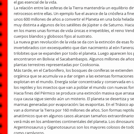
el gas esencial de la vida.
La relación entre las esferas de la Tierra mantendría un equilibrio 
retrocesos entre ellas. Un ejemplo fue el avance de la criósfera a fin
unos 600 millones de años a convertir el Planeta en una bola helada. 
muy distinta a algunos de los satélites de Júpiter o de Saturno. Haci
en los mares unas formas de vida únicas e irrepetibles, el reino Ven
cuerpos blandos y globosos fijos al sustrato.
La nueva gran revolución de la vida se da con la extinción de esas f
invertebrados con exoesqueleto que dan nacimiento al eón Fanerozo
trilobites que se expanden por todo el planeta. Luego aparecen los 
encontraron en Bolivia: el Sacabambaspis. Algunos millones de año
plantas terrestres representadas por Cooksonia.
Más tarde, en el Carbonífero, los bosques de coníferas se extienden h
orgánica que se acumula va a dar origen a las extensas formaciones
explotan en el mundo. Energía solar concentrada y conservada en car
los reptiles y los insectos que van a poblar el mundo con nuevas f
Hacia fines del Pérmico se produce una extinción masiva que arrasa c
cuya causa sigue siendo aún un misterio. El planeta se desertiza y 
marinas generadas por evaporación: las evaporitas. En el Triásico a
van a dominar la Tierra por 160 millones de años. Son formas reptili
anatómicos que en algunos casos alcanzan tamaños extraordinarios,
verá más en los ambientes continentales del planeta. Los dinosaurio
Argentinosaurus y Giganotosaurus son los mayores colosos de todos
como carnívoros.