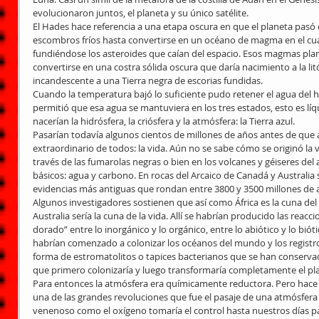
evolucionaron juntos, el planeta y su único satélite.
El Hades hace referencia a una etapa oscura en que el planeta pasó
escombros fríos hasta convertirse en un océano de magma en el cua
fundiéndose los asteroides que caían del espacio. Esos magmas plan
convertirse en una costra sólida oscura que daría nacimiento a la litó
incandescente a una Tierra negra de escorias fundidas.
Cuando la temperatura bajó lo suficiente pudo retener el agua del hie
permitió que esa agua se mantuviera en los tres estados, esto es líqu
nacerían la hidrósfera, la criósfera y la atmósfera: la Tierra azul.
Pasarían todavía algunos cientos de millones de años antes de que
extraordinario de todos: la vida. Aún no se sabe cómo se originó la v
través de las fumarolas negras o bien en los volcanes y géiseres del 
básicos: agua y carbono. En rocas del Arcaico de Canadá y Australia
evidencias más antiguas que rondan entre 3800 y 3500 millones de 
Algunos investigadores sostienen que así como África es la cuna del 
Australia sería la cuna de la vida. Allí se habrían producido las reac
dorado” entre lo inorgánico y lo orgánico, entre lo abiótico y lo bió
habrían comenzado a colonizar los océanos del mundo y los registr
forma de estromatolitos o tapices bacterianos que se han conservado
que primero colonizaría y luego transformaría completamente el plan
Para entonces la atmósfera era químicamente reductora. Pero hace 
una de las grandes revoluciones que fue el pasaje de una atmósfera
venenoso como el oxígeno tomaría el control hasta nuestros días pa