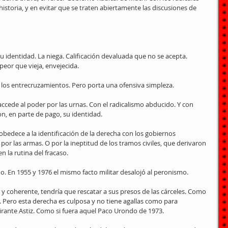
historia, y en evitar que se traten abiertamente las discusiones de 
su identidad. La niega. Calificación devaluada que no se acepta. 
 peor que vieja, envejecida.
los entrecruzamientos. Pero porta una ofensiva simpleza.
accede al poder por las urnas. Con el radicalismo abducido. Y con 
n, en parte de pago, su identidad.
bedece a la identificación de la derecha con los gobiernos 
por las armas. O por la ineptitud de los tramos civiles, que derivaron 
n la rutina del fracaso.
mo. En 1955 y 1976 el mismo facto militar desalojó al peronismo.
a y coherente, tendría que rescatar a sus presos de las cárceles. Como 
3. Pero esta derecha es culposa y no tiene agallas como para 
mirante Astiz. Como si fuera aquel Paco Urondo de 1973.