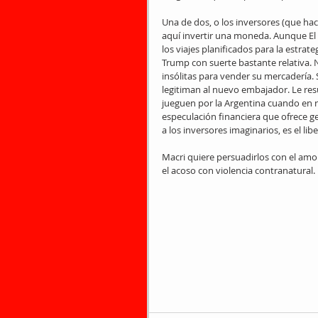
Una de dos, o los inversores (que ha
aquí invertir una moneda. Aunque El 
los viajes planificados para la estrate
Trump con suerte bastante relativa. 
insólitas para vender su mercadería. S
legitiman al nuevo embajador. Le resu
jueguen por la Argentina cuando en re
especulación financiera que ofrece g
a los inversores imaginarios, es el lib
Macri quiere persuadirlos con el amo
el acoso con violencia contranatural.