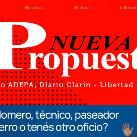
Nosotros...
Editorial
Columni
io ADEPA
, Diario Clarín - Liberta