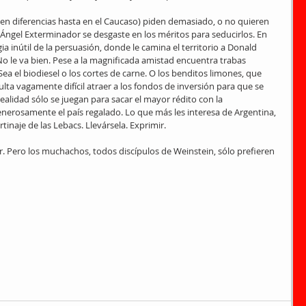
cen diferencias hasta en el Caucaso) piden demasiado, o no quieren 
Ángel Exterminador se desgaste en los méritos para seducirlos. En 
gia inútil de la persuasión, donde le camina el territorio a Donald 
No le va bien. Pese a la magnificada amistad encuentra trabas 
ea el biodiesel o los cortes de carne. O los benditos limones, que 
lta vagamente difícil atraer a los fondos de inversión para que se 
alidad sólo se juegan para sacar el mayor rédito con la 
enerosamente el país regalado. Lo que más les interesa de Argentina, 
ertinaje de las Lebacs. Llevársela. Exprimir.
r. Pero los muchachos, todos discípulos de Weinstein, sólo prefieren 