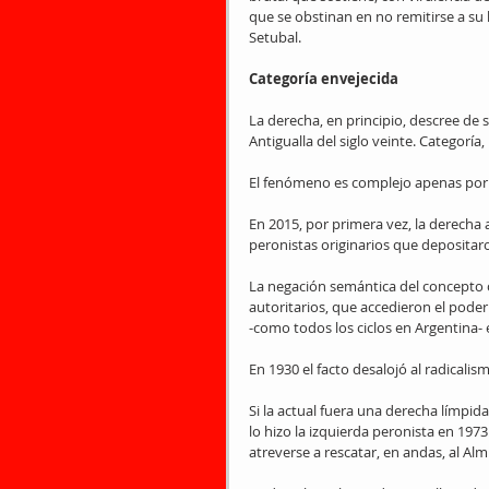
que se obstinan en no remitirse a su 
Setubal.
Categoría envejecida
La derecha, en principio, descree de 
Antigualla del siglo veinte. Categoría,
El fenómeno es complejo apenas por 
En 2015, por primera vez, la derecha 
peronistas originarios que depositaro
La negación semántica del concepto o
autoritarios, que accedieron el poder 
-como todos los ciclos en Argentina- e
En 1930 el facto desalojó al radicalis
Si la actual fuera una derecha límpid
lo hizo la izquierda peronista en 197
atreverse a rescatar, en andas, al Al