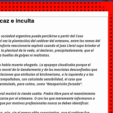
caz e inculta
 sociedad argentina puede percibirse a partir del Caso 
 vez la plantación) del cadáver del artesano, entre las ramas del 
uforia reaccionaria explotó cuando el Juez Lleral supo brindar el 
 la plenitud de la veda, al declarar, precipitadamente, que el 
huellas de golpes ni maltratos.
o había muerto ahogado. La epopeya claudicaba porque el 
o moral de la Gendarmería y de los macristas desconfiados que 
aciones que atribuían al kirchnerismo, a la izquierda y a las 
ompañaban, con calculada sensibilidad, el caso que 
aratulado, para colmo, como “desaparición forzada”.
ral motivó la rienda suelta. Piedra libre para el resentimiento 
izarse por el artesano. O con los que meramente informaron a 
y que por motivos profesionales nunca se deben identificar.
a, aún, sin el menor afán conspirativo, que el cadáver fue 