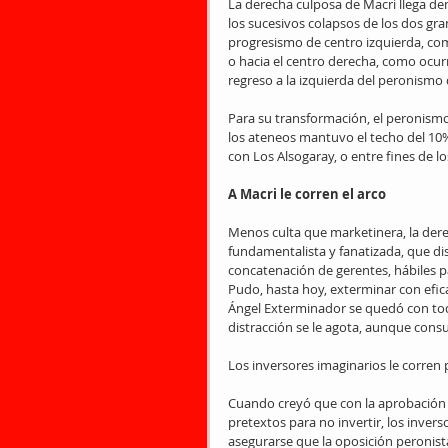
La derecha culposa de Macri llega d
los sucesivos colapsos de los dos gra
progresismo de centro izquierda, como
o hacia el centro derecha, como ocurr
regreso a la izquierda del peronismo d
Para su transformación, el peronism
los ateneos mantuvo el techo del 10% 
con Los Alsogaray, o entre fines de l
A Macri le corren el arco
Menos culta que marketinera, la dere
fundamentalista y fanatizada, que di
concatenación de gerentes, hábiles p
Pudo, hasta hoy, exterminar con efica
Ángel Exterminador se quedó con todo
distracción se le agota, aunque consu
Los inversores imaginarios le corren
Cuando creyó que con la aprobación 
pretextos para no invertir, los invers
asegurarse que la oposición peronista