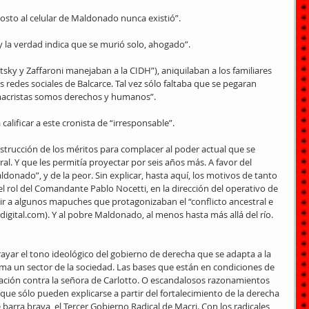
gosto al celular de Maldonado nunca existió”.
 la verdad indica que se murió solo, ahogado”.
tsky y Zaffaroni manejaban a la CIDH”), aniquilaban a los familiares 
 redes sociales de Balcarce. Tal vez sólo faltaba que se pegaran 
 macristas somos derechos y humanos”.
calificar a este cronista de “irresponsable”.
strucción de los méritos para complacer al poder actual que se 
al. Y que les permitía proyectar por seis años más. A favor del 
ldonado”, y de la peor. Sin explicar, hasta aquí, los motivos de tanto 
 el rol del Comandante Pablo Nocetti, en la dirección del operativo de 
ir a algunos mapuches que protagonizaban el “conflicto ancestral e 
digital.com). Y al pobre Maldonado, al menos hasta más allá del río. 
ayar el tono ideológico del gobierno de derecha que se adapta a la 
ama un sector de la sociedad. Las bases que están en condiciones de 
ación contra la señora de Carlotto. O escandalosos razonamientos 
 que sólo pueden explicarse a partir del fortalecimiento de la derecha 
 barra brava, el Tercer Gobierno Radical de Macri. Con los radicales 