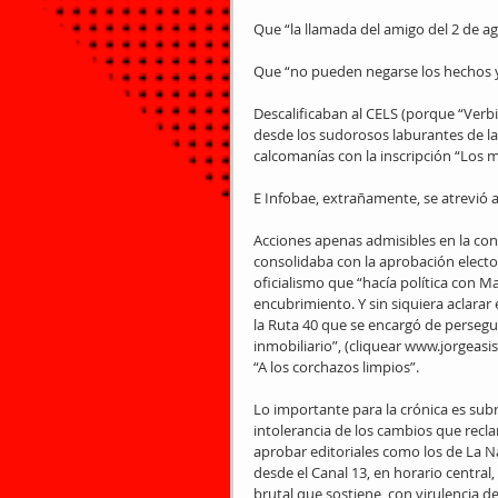
Que “la llamada del amigo del 2 de a
Que “no pueden negarse los hechos y
Descalificaban al CELS (porque “Verbi
desde los sudorosos laburantes de las
calcomanías con la inscripción “Los
E Infobae, extrañamente, se atrevió a 
Acciones apenas admisibles en la con
consolidaba con la aprobación elector
oficialismo que “hacía política con Ma
encubrimiento. Y sin siquiera aclarar
la Ruta 40 que se encargó de persegu
inmobiliario”, (cliquear www.jorgeasis
“A los corchazos limpios”.
Lo importante para la crónica es subr
intolerancia de los cambios que recl
aprobar editoriales como los de La N
desde el Canal 13, en horario central,
brutal que sostiene, con virulencia de