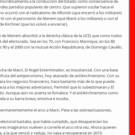
emocráticamente a la conducción del Estado como consecuencia de 
ndes partidos populares de centro. Que supieron oscilar hacia el 
 ocurrió con el radicalismo de Alfonsín (que encerró a los militares) 
ió con el peronismo de Menem (que liberó a los militares) o con el 
e Kirchner (que los volvió a encerrar).
o de Menem absorbió a la derecha clásica de la UCD, que como todos 
del electorado. Sea en los 70, con Francisco Manrique, en los 80 
os 90 y el 2000 con la mutual Acción Republicana, de Domingo Cavallo.
cha de Macri, El Ángel Exterminador, es insustancial. Con una base 
sfruta del antiperonismo, hoy ataviado de antikirchnerismo. Con su 
ara los negocios financieros, hace bastante más de lo que puede. 
cia a los mejores adversarios. Permitió que lo subestimaran y El 
. Aunque aún no acierta se fortalece. Y el antikirchnerismo como 
ela a su barra brava, emotiva e inculta.
 permanentemente el arco a Macri. Pese a las sobreactuaciones.
electoral bastaba, que había cumplido, que desaparecían los 
ores imaginarios vuelven a correrle el arco otra vez. Ahora quieren 
, a la que venció y redujo, no vaya a recuperarse en 2019.