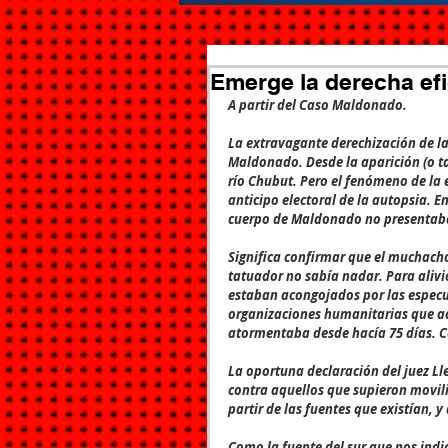
Emerge la derecha efi
A partir del Caso Maldonado.
La extravagante derechización de la
Maldonado. Desde la aparición (o tal
río Chubut. Pero el fenómeno de la e
anticipo electoral de la autopsia. En
cuerpo de Maldonado no presentaba 
Significa confirmar que el muchach
tatuador no sabía nadar. Para alivi
estaban acongojados por las especul
organizaciones humanitarias que ac
atormentaba desde hacía 75 días. C
La oportuna declaración del juez Lle
contra aquellos que supieron movil
partir de las fuentes que existían, 
Como la fuente del sur que nos indic