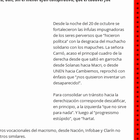
Desde la noche del 20 de octubre se 
fortalecieron las ínfulas impugnadoras 
de los seres perversos que “hicieron 
política” con la desgracia del muchacho 
solidario con los mapuches. La señora 
Carrió, acaso el principal cuadro de la 
derecha desde que saltó en garrocha 
desde Solanas hacia Macri, o desde 
UNEN hacia Cambiemos, reprochó con 
énfasis que “¡nos quisieron inventar un 
desaparecido!”.
Para consolidar un tránsito hacia la 
derechización corresponde descalificar, 
en principio, a la izquierda “que no sirve 
para nada”. Y luego al “progresismo 
estúpido”, que “harta!.
ros vocacionales del macrismo, desde Nación, Infobae y Clarín no 
ros similares.