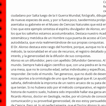
C
R
c
ciudadano por Salta luego de la II Guerra Mundial, fotógrafo, dibujan
de nuevas especies de aves, y por si fuera poco, taxidermista prolijo
asentaba su gabinete en el Museo de Ciencias Naturales que está en
Creo que este ejemplo sintetiza el espíritu divulgador de Alonso, en 
los que los salteños estamos acostumbrados. Destaca nuestro Académ
sistemática y metódica de un Hombre cuya puerta de acceso al Con
autodidacta, que vivía realimentándose de sus propias conquistas.
El Dr. Alonso destaca este rasgo del hombre, porque, aunque no lo 
método, la racionalidad en el uso de recursos, el registro detallado 
interés, y la generosidad de la difusión de sus conquistas.
Alonso es un difundidor, pero con apellido: Difundidor Generoso. Al 
mundo. Siempre habrá algún científico que, con una piedra en la man
una mesa, que no le consulte edad, señas individuales y específica
responder. De todo el mundo. Tan generoso, que no dudó de desent
ricos aportes a la ornitología de uno que fuera igual que él. Le ayudó
salteña, definiéndole la impronta de un rastro arcaico de su pata de
que tenían. Si no hubiera sido por el método comparativo, el regist
historia de nuestro suelo, hubiera sido imposible hallar esa garza an
Ricardo Alonso, doctor en Geología, recibe, por el cúmulo de conoci
comunicación y su proverbial generosidad, de eso estoy persuadido,
de Ciencia. Pero sé, lo sé perfectamente, que el Doctor Alonso lo a