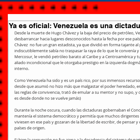
Ya es oficial: Venezuela es una dictad
Desde la muerte de Hugo Chávez y la baja del precio de petróleo, V
desbarrancar hacia lugares desconocidos hasta la fecha por ese país
Chávez  no fue un gran estadista, ya que dividió en forma tajante a
indiscutiblemente sabía no traspasar la raya de lo que le convenía y n
Mercosur, le vendió petróleo barato al Caribe y a Centroamérica y t
aliado incondicional que le otorgaba prestigio en la izquierda dogmá
interno.
Como Venezuela ha sido y es un país rico, por sus inmensos recursos 
desde que asumió no hizo más que malgastar el poder heredado, enc
las reglas de convivencia, trató de emular a su mentor y no supo, y c
es desde donde no se vuelve jamás)
Durante la noche oscura, cuando las dictaduras gobernaban el Cono
mantenía el sistema democrático y permitía que muchos dirigentes 
viviesen en ese país y gozaran de la libertad de escribir, de pensar 
países de origen.
Si bien la corrupción no fue ajena a la decadencia del sistema de part