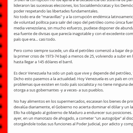
lideraron las sucesivas elecciones, los Socialdemócratas y los Demócr
poder respetando las libertades fundamentales.
No todo era de "maravillas" y a la corrupción endémica latinoamerican
de voluntad política para salir del cepo del petróleo como única fuen
media venezolana, sin mucho esfuerzo, pudiese disponer de abundan
esa fuente de divisas que parecía inagotable y con el excedente com
país que era… casi todo.
Pero como siempre sucede, un día el petróleo comenzó a bajar de pre
la primer crisis de 1973-74 bajó a menos de 25, volviendo a subir en
hasta llegar a 145 dólares el barril.
Es decir Venezuela ha sido un país que vive y depende del petróleo,
Dicho esto pasemos a la actualidad. Hoy Venezuela es un país en crisi
problemas que existen en todo país socialista y no tiene ninguna de l
otorga a sus gobernantes -y a veces- a sus pueblos.
No hay alimentos en los supermercados, escasean los bienes de pri
devalúa diariamente, el Gobierno no acierta dominar el dólar y un la
Ello ha obligado al gobierno de Maduro a endurecer sus posiciones. a
ayer, en un manotazo de ahogado, a cometer "un autogolpe" al disol
otorgándole todas sus funciones al Poder Judicial, por adicto y comp