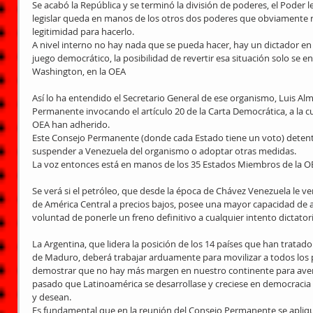
Se acabó la República y se terminó la división de poderes, el Poder le
legislar queda en manos de los otros dos poderes que obviamente n
legitimidad para hacerlo.
A nivel interno no hay nada que se pueda hacer, hay un dictador en 
juego democrático, la posibilidad de revertir esa situación solo se e
Washington, en la OEA
Así lo ha entendido el Secretario General de ese organismo, Luis A
Permanente invocando el artículo 20 de la Carta Democrática, a la c
OEA han adherido.
Este Consejo Permanente (donde cada Estado tiene un voto) detenta
suspender a Venezuela del organismo o adoptar otras medidas.
La voz entonces está en manos de los 35 Estados Miembros de la O
Se verá si el petróleo, que desde la época de Chávez Venezuela le ve
de América Central a precios bajos, posee una mayor capacidad de ad
voluntad de ponerle un freno definitivo a cualquier intento dictator
La Argentina, que lidera la posición de los 14 países que han tratad
de Maduro, deberá trabajar arduamente para movilizar a todos los pa
demostrar que no hay más margen en nuestro continente para aven
pasado que Latinoamérica se desarrollase y creciese en democracia
y desean.
Es fundamental que en la reunión del Consejo Permanente se aplique 