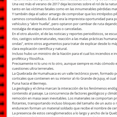
Una vez más el verano de 2017 deja lecciones sobre el rol de la natur
tanto en las víctimas fatales como en las innumerables pérdidas mat
Y también deja el sabor amargo de comprobar que los intrépidos pilo
caminos consolidados. El alud era la imprevista oportunidad para po
vehículos y “abrir huella”, pero optaron por cambiar de ruta dejando 
nostalgia de etapas inconclusas o canceladas.
En el otro aluvión, el de las noticias y reportes periodísticos, se es
ríos, castigos sobrenaturales, reacción a las malas prácticas humanas
ondas”, entre otros argumentos para tratar de explicar desde lo mági
clara explicación científica y natural.
Incluso hubo un ministro de la Nación para el cual los incendios e 
profética y filosófica.
Precisamente ni lo uno ni lo otro, aunque siempre es más cómodo en
cuestiones ultra terrenales.
La Quebrada de Humahuaca es un valle tectónico joven, formado po
corticales que contienen en su interior al río Grande de Jujuy, el cua
Puna hacia el Bermejo.
La geología y el clima marcan la interacción de los fenómenos end
contenido al paisaje. La concurrencia de factores geológicos y clim
remoción en masa sean inevitables. Los materiales se comportan p
flotantes, transportando incluso bloques del tamaño de un auto o 
endurecen forman un material soldado que recibe el nombre de c
La presencia de estos cenoglomerados a lo largo y ancho de la Que