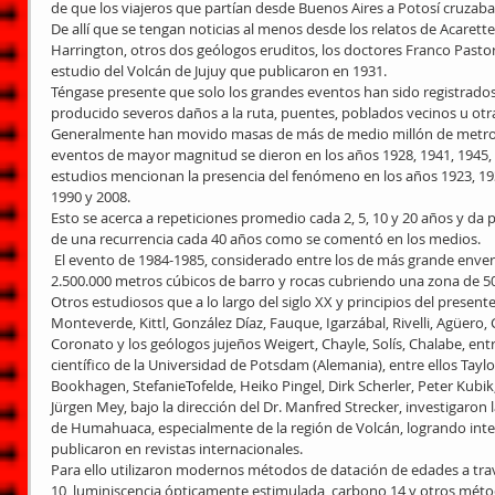
de que los viajeros que partían desde Buenos Aires a Potosí cruzaba
De allí que se tengan noticias al menos desde los relatos de Acarett
Harrington, otros dos geólogos eruditos, los doctores Franco Pastor
estudio del Volcán de Jujuy que publicaron en 1931.
Téngase presente que solo los grandes eventos han sido registrados
producido severos daños a la ruta, puentes, poblados vecinos u otra
Generalmente han movido masas de más de medio millón de metros 
eventos de mayor magnitud se dieron en los años 1928, 1941, 1945, 
estudios mencionan la presencia del fenómeno en los años 1923, 1930
1990 y 2008. 
Esto se acerca a repeticiones promedio cada 2, 5, 10 y 20 años y da 
de una recurrencia cada 40 años como se comentó en los medios.
 El evento de 1984-1985, considerado entre los de más grande envergadura, produjo la movilización de 
2.500.000 metros cúbicos de barro y rocas cubriendo una zona de 5
Otros estudiosos que a lo largo del siglo XX y principios del present
Monteverde, Kittl, González Díaz, Fauque, Igarzábal, Rivelli, Agüero, 
Coronato y los geólogos jujeños Weigert, Chayle, Solís, Chalabe, ent
científico de la Universidad de Potsdam (Alemania), entre ellos Taylo
Bookhagen, StefanieTofelde, Heiko Pingel, Dirk Scherler, Peter Kubik
Jürgen Mey, bajo la dirección del Dr. Manfred Strecker, investigaron l
de Humahuaca, especialmente de la región de Volcán, logrando inte
publicaron en revistas internacionales.
Para ello utilizaron modernos métodos de datación de edades a tra
10, luminiscencia ópticamente estimulada, carbono 14 y otros métod