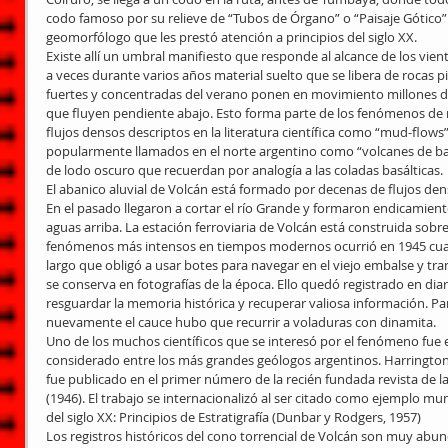
codo famoso por su relieve de “Tubos de Órgano” o “Paisaje Gótico” 
geomorfólogo que les prestó atención a principios del siglo XX.
Existe allí un umbral manifiesto que responde al alcance de los v
a veces durante varios años material suelto que se libera de rocas pizar
fuertes y concentradas del verano ponen en movimiento millones d
que fluyen pendiente abajo. Esto forma parte de los fenómenos de 
flujos densos descriptos en la literatura científica como “mud-flows” 
popularmente llamados en el norte argentino como “volcanes de bar
de lodo oscuro que recuerdan por analogía a las coladas basálticas.
El abanico aluvial de Volcán está formado por decenas de flujos de
En el pasado llegaron a cortar el río Grande y formaron endicamien
aguas arriba. La estación ferroviaria de Volcán está construida sobre
fenómenos más intensos en tiempos modernos ocurrió en 1945 cua
largo que obligó a usar botes para navegar en el viejo embalse y tr
se conserva en fotografías de la época. Ello quedó registrado en diar
resguardar la memoria histórica y recuperar valiosa información. Para
nuevamente el cauce hubo que recurrir a voladuras con dinamita.  
Uno de los muchos científicos que se interesó por el fenómeno fue el
considerado entre los más grandes geólogos argentinos. Harrington e
fue publicado en el primer número de la recién fundada revista de l
(1946). El trabajo se internacionalizó al ser citado como ejemplo mund
del siglo XX: Principios de Estratigrafía (Dunbar y Rodgers, 1957)
Los registros históricos del cono torrencial de Volcán son muy abund